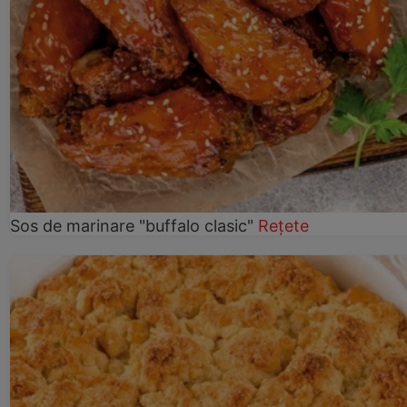
Sos de marinare "buffalo clasic"
Rețete