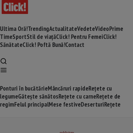
Ultima Oră!
Trending
Actualitate
Vedete
Video
Prime
Time
Sport
Stil de viață
Click! Pentru Femei
Click!
Sănătate
Click! Poftă Bună!
Contact
Ponturi în bucătărie
Mâncăruri rapide
Rețete cu
legume
Gătește sănătos
Rețete cu carne
Rețete de
regim
Felul principal
Mese festive
Deserturi
Rețete