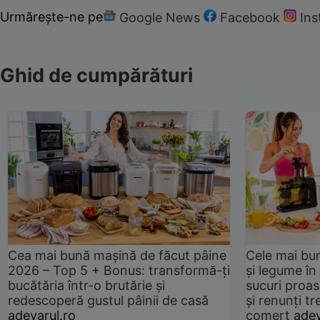
Urmărește-ne pe
Google News
Facebook
In
Ghid de cumpărături
Cea mai bună mașină de făcut pâine
Cele mai bu
2026 – Top 5 + Bonus: transformă-ți
și legume în
bucătăria într-o brutărie și
sucuri proas
redescoperă gustul pâinii de casă
și renunți tr
adevarul.ro
comerț
adev