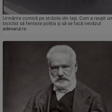
Urmărire comică pe străzile din Iași. Cum a reușit u
biciclist să fenteze poliția și să se facă nevăzut
adevarul.ro