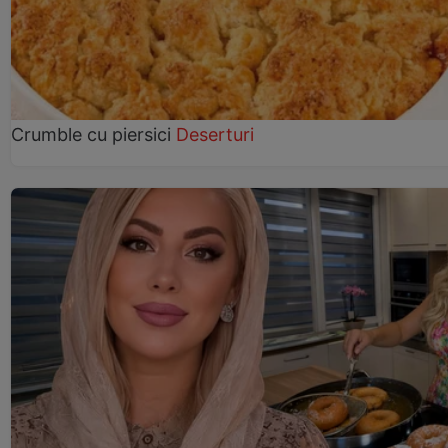
Crumble cu piersici
Deserturi