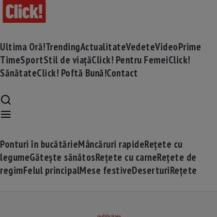
Ultima Oră!
Trending
Actualitate
Vedete
Video
Prime
Time
Sport
Stil de viață
Click! Pentru Femei
Click!
Sănătate
Click! Poftă Bună!
Contact
Ponturi în bucătărie
Mâncăruri rapide
Rețete cu
legume
Gătește sănătos
Rețete cu carne
Rețete de
regim
Felul principal
Mese festive
Deserturi
Rețete