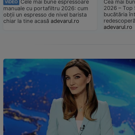
Cele mai bune espressoare
Cea mai bun
VIDEO
2026 – Top 
manuale cu portafiltru 2026: cum
bucătăria înt
obții un espresso de nivel barista
redescoperă 
chiar la tine acasă
adevarul.ro
adevarul.ro