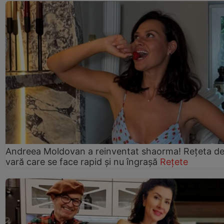
Andreea Moldovan a reinventat shaorma! Rețeta d
vară care se face rapid și nu îngrașă
Rețete