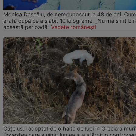
Monica Dascălu, de nerecunoscut la 48 de ani. Cum
arată după ce a slăbit 10 kilograme. „Nu mă simt bin
această perioadă”
Vedete românești
Cățelușul adoptat de o haită de lupi în Grecia a muri
Povestea care a uimit lumea și a stârnit o controver