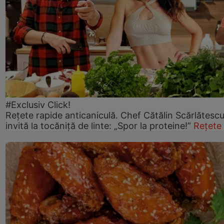
#Exclusiv Click!
Rețete rapide anticaniculă. Chef Cătălin Scărlătesc
invită la tocăniță de linte: „Spor la proteine!”
Rețete