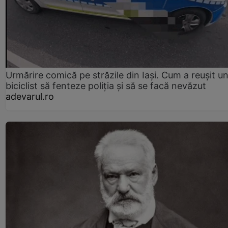
Urmărire comică pe străzile din Iași. Cum a reușit u
biciclist să fenteze poliția și să se facă nevăzut
adevarul.ro