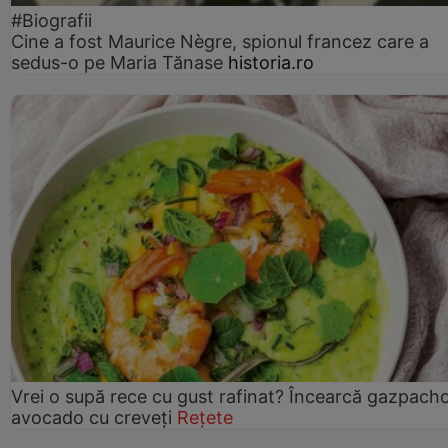
#Biografii
Cine a fost Maurice Nègre, spionul francez care a
sedus-o pe Maria Tănase
historia.ro
Vrei o supă rece cu gust rafinat? Încearcă gazpach
avocado cu creveți
Rețete