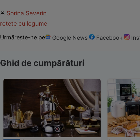
Sorina Severin
retete cu legume
Urmărește-ne pe
Google News
Facebook
In
Ghid de cumpărături