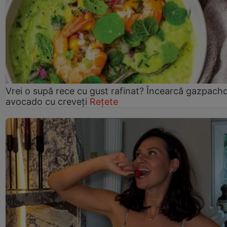
Vrei o supă rece cu gust rafinat? Încearcă gazpach
avocado cu creveți
Rețete