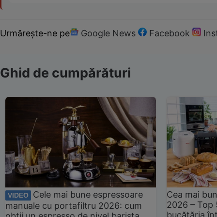
Urmărește-ne pe
Google News
Facebook
In
Ghid de cumpărături
Cele mai bune espressoare
Cea mai bun
VIDEO
2026 – Top 
manuale cu portafiltru 2026: cum
bucătăria înt
obții un espresso de nivel barista