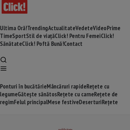
Ultima Oră!
Trending
Actualitate
Vedete
Video
Prime
Time
Sport
Stil de viață
Click! Pentru Femei
Click!
Sănătate
Click! Poftă Bună!
Contact
Ponturi în bucătărie
Mâncăruri rapide
Rețete cu
legume
Gătește sănătos
Rețete cu carne
Rețete de
regim
Felul principal
Mese festive
Deserturi
Rețete