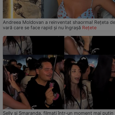
Andreea Moldovan a reinventat shaorma! Rețeta d
vară care se face rapid și nu îngrașă
Rețete
Selly și Smaranda, filmați într-un moment mai puțin