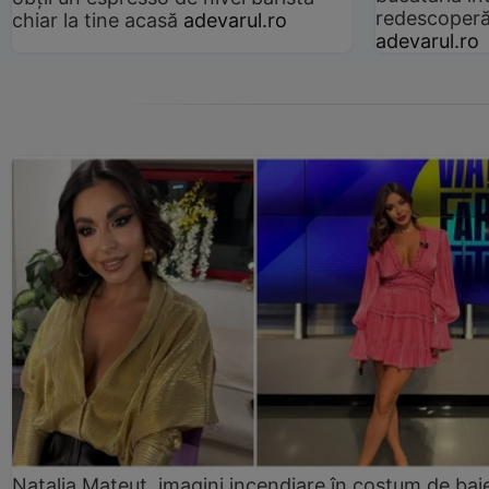
redescoperă 
chiar la tine acasă
adevarul.ro
adevarul.ro
Natalia Mateuț, imagini incendiare în costum de bai