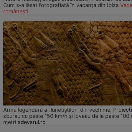
Cum s-a lăsat fotografiată în vacanța din Ibiza
Vede
românești
Arma legendară a „lunetiștilor” din vechime. Proiecti
zburau cu peste 150 km/h și loveau de la peste 100 
metri
adevarul.ro