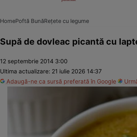
Home
Poftă Bună
Rețete cu legume
Supă de dovleac picantă cu lapt
12 septembrie 2014 3:00
Ultima actualizare:
21 iulie 2026 14:37
Adaugă-ne ca sursă preferată în Google
Urmă