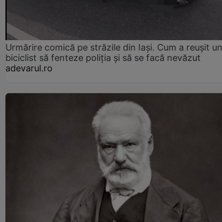
Urmărire comică pe străzile din Iași. Cum a reușit u
biciclist să fenteze poliția și să se facă nevăzut
adevarul.ro