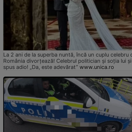
La 2 ani de la superba nuntă, încă un cuplu celebru 
România divorțează! Celebrul politician și soția lui ș
spus adio! „Da, este adevărat”
www.unica.ro