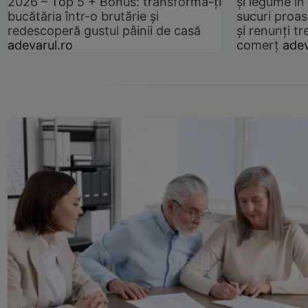
2026 – Top 5 + Bonus: transformă-ți
și legume în
bucătăria într-o brutărie și
sucuri proas
redescoperă gustul pâinii de casă
și renunți tr
adevarul.ro
comerț
adev