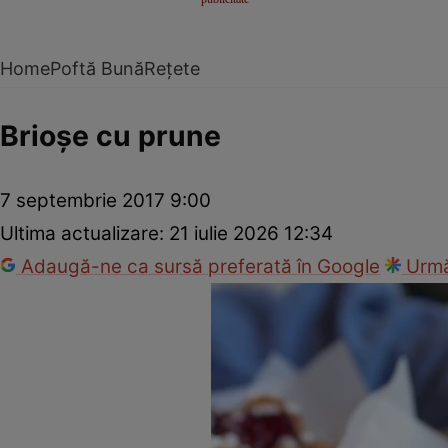
Home
Poftă Bună
Rețete
Brioşe cu prune
7 septembrie 2017 9:00
Ultima actualizare:
21 iulie 2026 12:34
Adaugă-ne ca sursă preferată în Google
Urmă