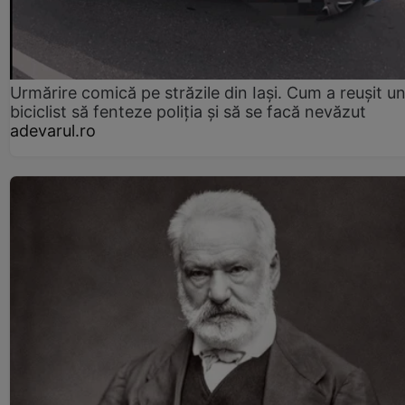
Urmărire comică pe străzile din Iași. Cum a reușit u
biciclist să fenteze poliția și să se facă nevăzut
adevarul.ro