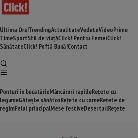
Ultima Oră!
Trending
Actualitate
Vedete
Video
Prime
Time
Sport
Stil de viață
Click! Pentru Femei
Click!
Sănătate
Click! Poftă Bună!
Contact
Ponturi în bucătărie
Mâncăruri rapide
Rețete cu
legume
Gătește sănătos
Rețete cu carne
Rețete de
regim
Felul principal
Mese festive
Deserturi
Rețete