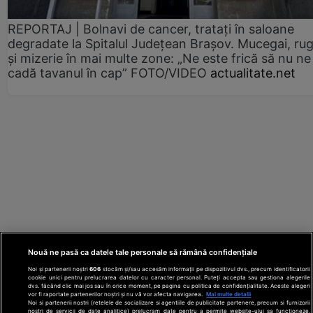
REPORTAJ | Bolnavi de cancer, tratați în saloane
degradate la Spitalul Județean Brașov. Mucegai, ru
și mizerie în mai multe zone: „Ne este frică să nu ne
cadă tavanul în cap” FOTO/VIDEO
actualitate.net
Nouă ne pasă ca datele tale personale să rămână confidențiale
Noi și partenerii noștri
606
stocăm și/sau accesăm informații pe dispozitivul dvs., precum identificatorii
cookie unici pentru prelucrarea datelor cu caracter personal. Puteți accepta sau gestiona alegerile
dvs. făcând clic mai jos sau în orice moment, pe pagina cu politica de confidențialitate. Aceste alegeri
vor fi raportate partenerilor noștri și nu vă vor afecta navigarea.
Mai multe detalii
Noi si partenerii nostri (retelele de socializare si agentiile de publicitate partenere, precum si furnizorii
nostri de servicii de date analitice) prelucram date pentru a permite website-ului sa functioneze,