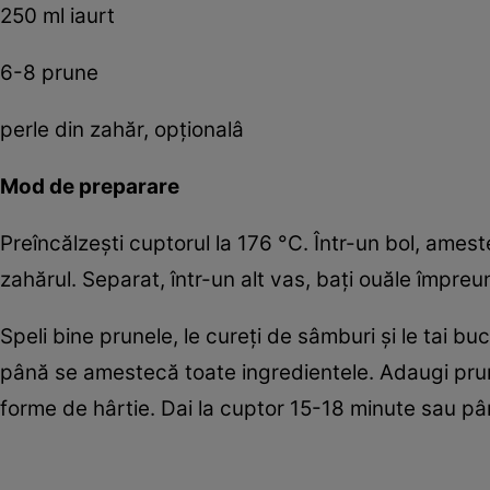
250 ml iaurt
6-8 prune
perle din zahăr, opţionalâ
Mod de preparare
Preîncălzeşti cuptorul la 176 °C. Într-un bol, amest
zahărul. Separat, într-un alt vas, baţi ouăle împreu
Speli bine prunele, le cureţi de sâmburi şi le tai b
până se amestecă toate ingredientele. Adaugi prune
forme de hârtie. Dai la cuptor 15-18 minute sau pân