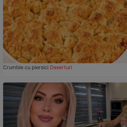
Crumble cu piersici
Deserturi