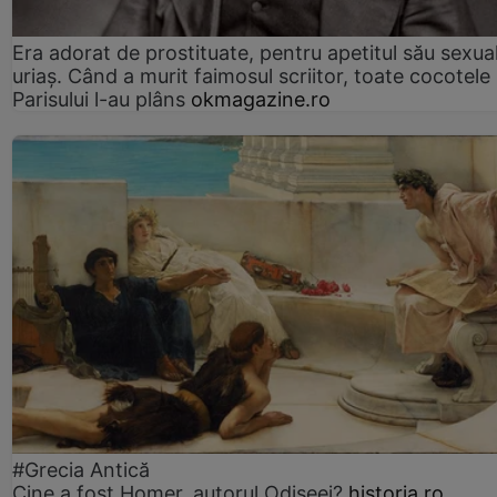
Era adorat de prostituate, pentru apetitul său sexua
uriaș. Când a murit faimosul scriitor, toate cocotele
Parisului l-au plâns
okmagazine.ro
#Grecia Antică
Cine a fost Homer, autorul Odiseei?
historia.ro