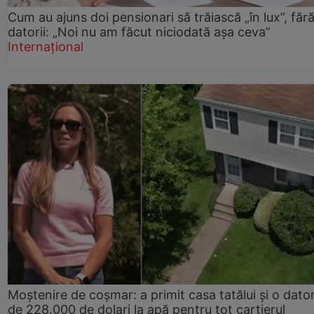
Cum au ajuns doi pensionari să trăiască „în lux”, făr
datorii: „Noi nu am făcut niciodată așa ceva”
Internațional
Moștenire de coșmar: a primit casa tatălui și o dator
de 228.000 de dolari la apă pentru tot cartierul