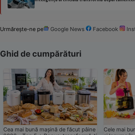
Urmărește-ne pe
Google News
Facebook
In
Ghid de cumpărături
Cea mai bună mașină de făcut pâine
Cele mai bu