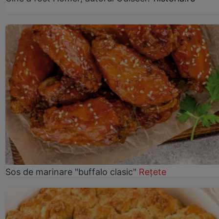
Sos de marinare "buffalo clasic"
Rețete