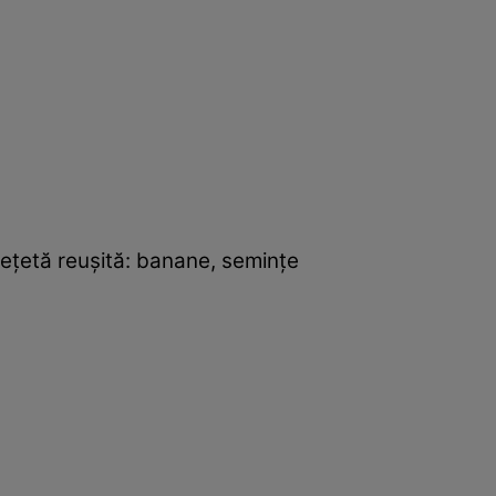
reţetă reuşită: banane, seminţe