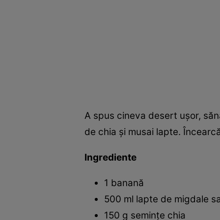
A spus cineva desert uşor, sănă
de chia şi musai lapte. Încearcă
Ingrediente
1 banană
500 ml lapte de migdale sa
150 g seminţe chia