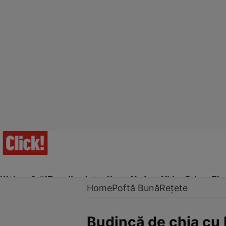
Ultima Oră!
Trending
Actualitate
Vedete
Video
Prime Ti
Home
Poftă Bună
Rețete
Budincă de chia cu