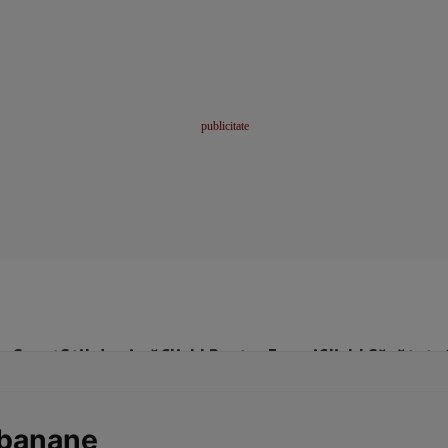
me
Sport
Stil de viață
Click! Pentru Femei
Click! Sănătate
 banane