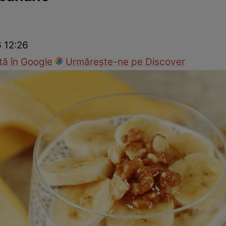
Gătește sănătos
Rețete cu carne
Rețete de regim
Felul p
6 12:26
ă în Google
Urmărește-ne pe Discover