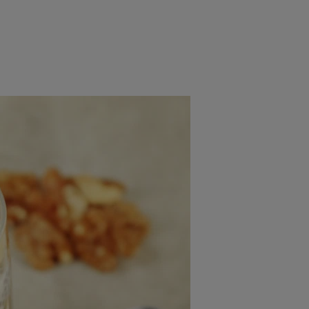
rincipal
Mese festive
Deserturi
Rețete