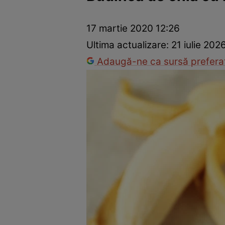
Ponturi în bucătărie
Mâncăruri rapide
Rețete cu legume
17 martie 2020 12:26
Ultima actualizare:
21 iulie 202
Adaugă-ne ca sursă preferat