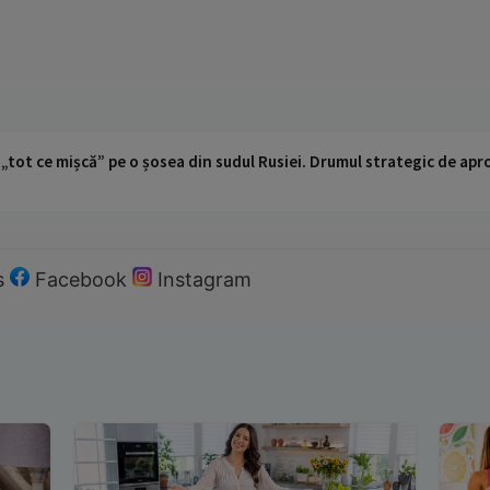
 „tot ce mișcă” pe o șosea din sudul Rusiei. Drumul strategic de ap
s
Facebook
Instagram