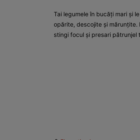
Tai legumele în bucăţi mari şi le
opărite, descojite şi mărunţite. 
stingi focul şi presari pătrunjel 