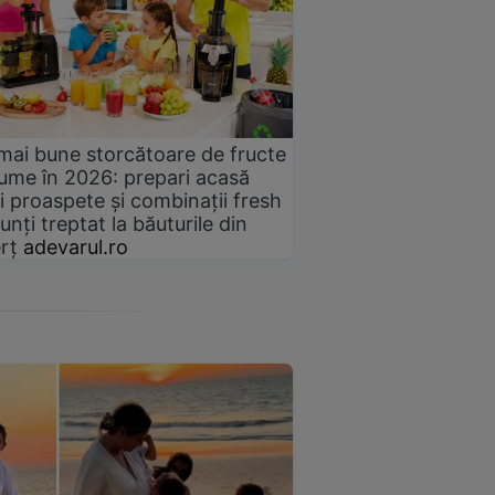
mai bune storcătoare de fructe
gume în 2026: prepari acasă
i proaspete și combinații fresh
unți treptat la băuturile din
rț
adevarul.ro