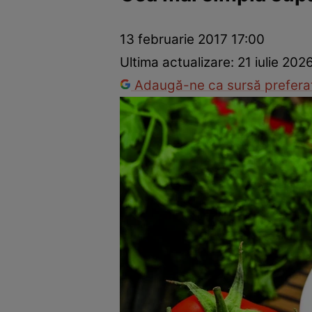
Ponturi în bucătărie
Mâncăruri rapide
Rețete cu legume
13 februarie 2017 17:00
Ultima actualizare:
21 iulie 202
Adaugă-ne ca sursă preferat