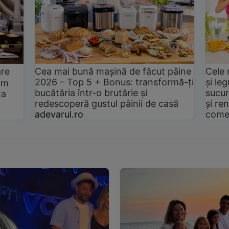
are
Cea mai bună mașină de făcut pâine
Cele 
2026 – Top 5 + Bonus: transformă-ți
și le
um
bucătăria într-o brutărie și
sucur
ta
redescoperă gustul pâinii de casă
și ren
adevarul.ro
come