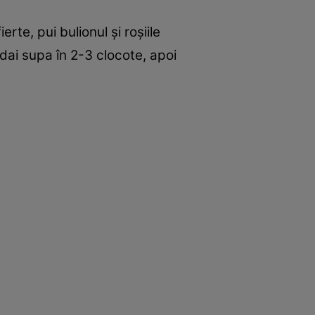
rte, pui bulionul şi roşiile
i dai supa în 2-3 clocote, apoi