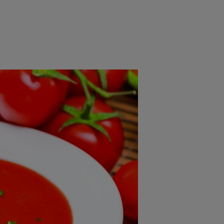
rincipal
Mese festive
Deserturi
Rețete