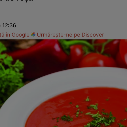
Gătește sănătos
Rețete cu carne
Rețete de regim
Felul p
6 12:36
ă în Google
Urmărește-ne pe Discover