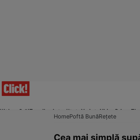
Ultima Oră!
Trending
Actualitate
Vedete
Video
Prime Ti
Home
Poftă Bună
Rețete
Cea mai simplă supă