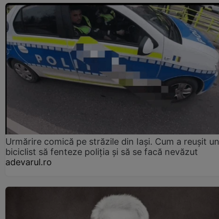
Urmărire comică pe străzile din Iași. Cum a reușit u
biciclist să fenteze poliția și să se facă nevăzut
adevarul.ro