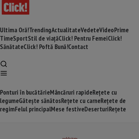
Ultima Oră!
Trending
Actualitate
Vedete
Video
Prime
Time
Sport
Stil de viață
Click! Pentru Femei
Click!
Sănătate
Click! Poftă Bună!
Contact
Ponturi în bucătărie
Mâncăruri rapide
Rețete cu
legume
Gătește sănătos
Rețete cu carne
Rețete de
regim
Felul principal
Mese festive
Deserturi
Rețete