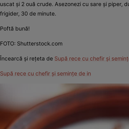
uscat şi 2 ouă crude. Asezonezi cu sare şi piper, d
frigider, 30 de minute.
Poftă bună!
FOTO: Shutterstock.com
Încearcă şi reţeta de
Supă rece cu chefir şi seminţ
Supă rece cu chefir şi seminţe de in