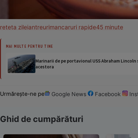
reteta zilei
antreuri
mancaruri rapide
45 minute
MAI MULTE PENTRU TINE
Marinarii de pe portavionul USS Abraham Lincoln su
acestora
Urmărește-ne pe
Google News
Facebook
In
Ghid de cumpărături