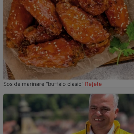
Sos de marinare "buffalo clasic"
Rețete