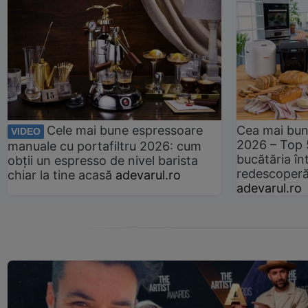
Cele mai bune espressoare
Cea mai bun
VIDEO
2026 – Top 
manuale cu portafiltru 2026: cum
bucătăria înt
obții un espresso de nivel barista
redescoperă 
chiar la tine acasă
adevarul.ro
adevarul.ro