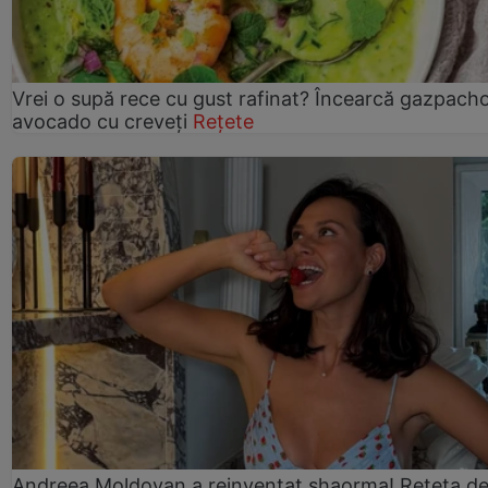
Vrei o supă rece cu gust rafinat? Încearcă gazpach
avocado cu creveți
Rețete
Andreea Moldovan a reinventat shaorma! Rețeta d