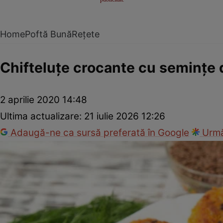
Home
Poftă Bună
Rețete
Chifteluţe crocante cu seminţe 
2 aprilie 2020 14:48
Ultima actualizare:
21 iulie 2026 12:26
Adaugă-ne ca sursă preferată în Google
Urmă