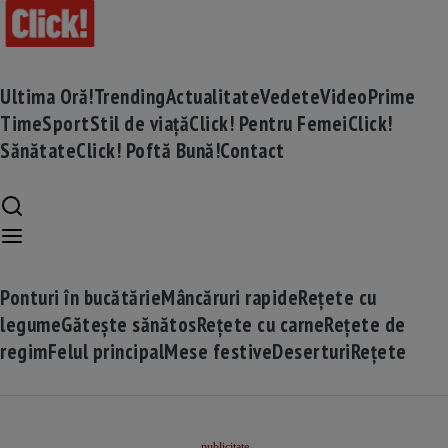
Ultima Oră!
Trending
Actualitate
Vedete
Video
Prime
Time
Sport
Stil de viață
Click! Pentru Femei
Click!
Sănătate
Click! Poftă Bună!
Contact
Ponturi în bucătărie
Mâncăruri rapide
Rețete cu
legume
Gătește sănătos
Rețete cu carne
Rețete de
regim
Felul principal
Mese festive
Deserturi
Rețete