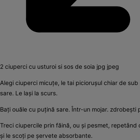
2 ciuperci cu usturoi si sos de soia jpg jpeg
Alegi ciuperci micuţe, le tai picioruşul chiar de sub 
sare. Le laşi la scurs.
Baţi ouăle cu puţină sare. Într-un mojar. zdrobeşti 
Treci ciupercile prin făină, ou şi pesmet, repetând o
şi le scoţi pe şervete absorbante.