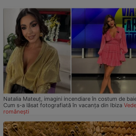
Natalia Mateuț, imagini incendiare în costum de bai
Cum s-a lăsat fotografiată în vacanța din Ibiza
Vede
românești