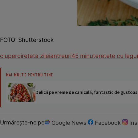
FOTO: Shutterstock
ciuperci
reteta zilei
antreuri
45 minute
retete cu leg
MAI MULTE PENTRU TINE
Delicii pe vreme de caniculă, fantastic de gustoase
Urmărește-ne pe
Google News
Facebook
In