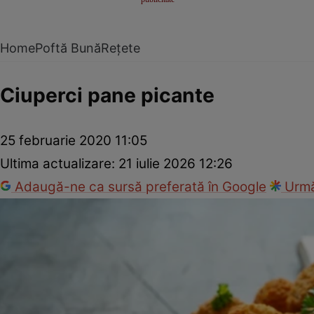
Home
Poftă Bună
Rețete
Ciuperci pane picante
25 februarie 2020 11:05
Ultima actualizare:
21 iulie 2026 12:26
Adaugă-ne ca sursă preferată în Google
Urmă