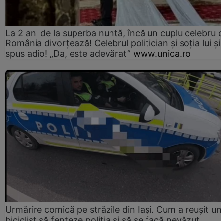
La 2 ani de la superba nuntă, încă un cuplu celebru 
România divorțează! Celebrul politician și soția lui ș
spus adio! „Da, este adevărat”
www.unica.ro
Urmărire comică pe străzile din Iași. Cum a reușit u
biciclist să fenteze poliția și să se facă nevăzut