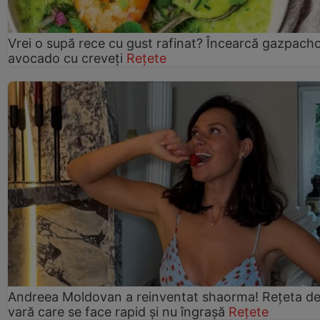
Vrei o supă rece cu gust rafinat? Încearcă gazpach
avocado cu creveți
Rețete
Andreea Moldovan a reinventat shaorma! Rețeta d
vară care se face rapid și nu îngrașă
Rețete