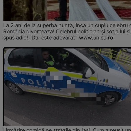
La 2 ani de la superba nuntă, încă un cuplu celebru 
România divorțează! Celebrul politician și soția lui ș
spus adio! „Da, este adevărat”
www.unica.ro
Urmărire comică pe străzile din Iași. Cum a reușit u