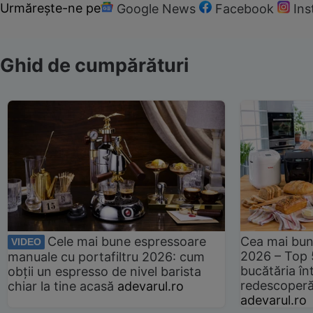
Urmărește-ne pe
Google News
Facebook
In
Ghid de cumpărături
Cele mai bune espressoare
Cea mai bun
VIDEO
2026 – Top 
manuale cu portafiltru 2026: cum
bucătăria înt
obții un espresso de nivel barista
redescoperă 
chiar la tine acasă
adevarul.ro
adevarul.ro