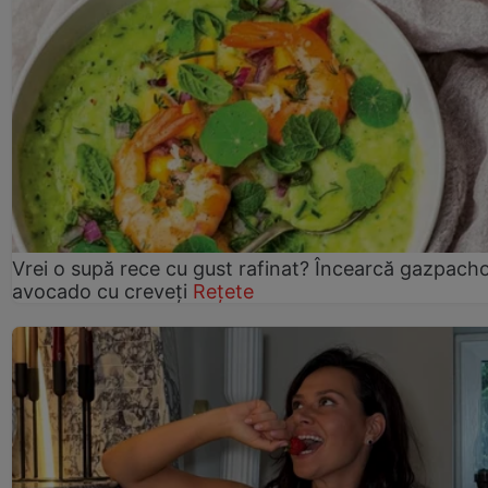
Vrei o supă rece cu gust rafinat? Încearcă gazpach
avocado cu creveți
Rețete