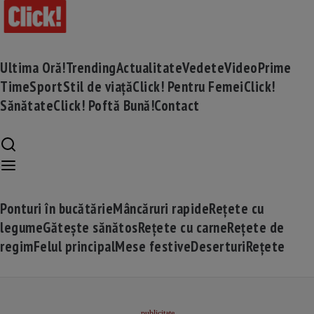
Ultima Oră!
Trending
Actualitate
Vedete
Video
Prime
Time
Sport
Stil de viață
Click! Pentru Femei
Click!
Sănătate
Click! Poftă Bună!
Contact
Ponturi în bucătărie
Mâncăruri rapide
Rețete cu
legume
Gătește sănătos
Rețete cu carne
Rețete de
regim
Felul principal
Mese festive
Deserturi
Rețete