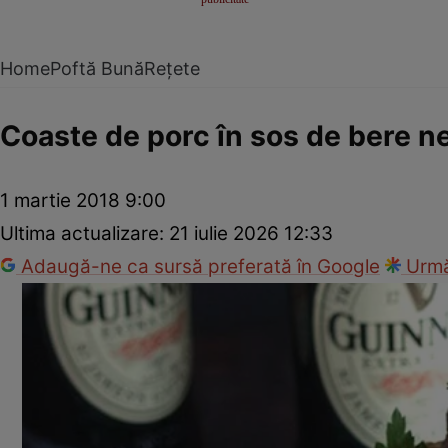
Home
Poftă Bună
Rețete
Coaste de porc în sos de bere n
1 martie 2018 9:00
Ultima actualizare:
21 iulie 2026 12:33
Adaugă-ne ca sursă preferată în Google
Urmă