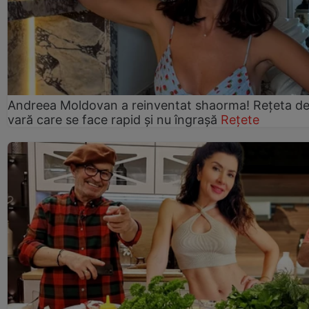
Andreea Moldovan a reinventat shaorma! Rețeta d
vară care se face rapid și nu îngrașă
Rețete