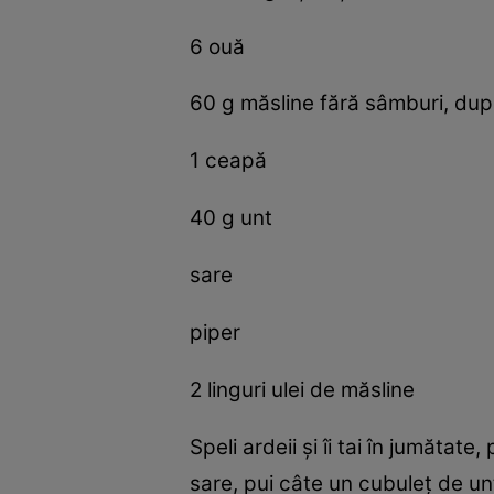
6 ouă
60 g măsline fără sâmburi, dup
1 ceapă
40 g unt
sare
piper
2 linguri ulei de măsline
Speli ardeii şi îi tai în jumătat
sare, pui câte un cubuleţ de unt