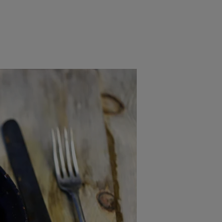
rincipal
Mese festive
Deserturi
Rețete