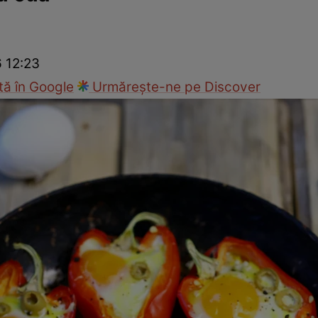
Gătește sănătos
Rețete cu carne
Rețete de regim
Felul p
6 12:23
ă în Google
Urmărește-ne pe Discover