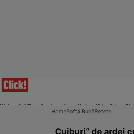
Ultima Oră!
Trending
Actualitate
Vedete
Video
Prime Ti
Home
Poftă Bună
Rețete
„Cuiburi“ de ardei 