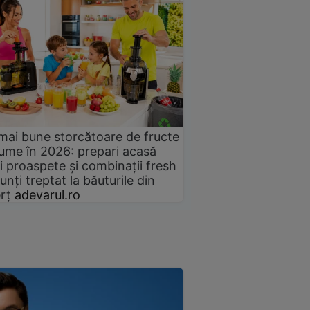
mai bune storcătoare de fructe
gume în 2026: prepari acasă
i proaspete și combinații fresh
unți treptat la băuturile din
rț
adevarul.ro