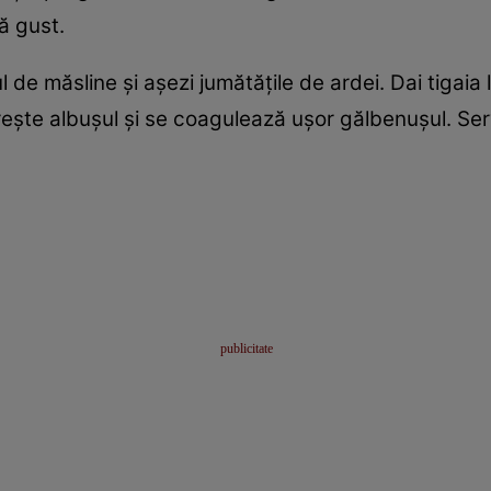
ă gust.
iul de măsline şi aşezi jumătăţile de ardei. Dai tigaia
reşte albuşul şi se coagulează uşor gălbenuşul. Ser