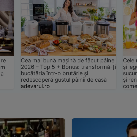
are
Cea mai bună mașină de făcut pâine
Cele 
2026 – Top 5 + Bonus: transformă-ți
și le
um
bucătăria într-o brutărie și
sucur
ta
redescoperă gustul pâinii de casă
și ren
adevarul.ro
come