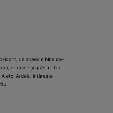
ioxidant, de aceea e bine să-l
aţi, proteine şi grăsimi. Un
 A etc. Ardeiul întăreşte
rău.