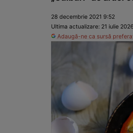
Ponturi în bucătărie
Mâncăruri rapide
Rețete cu legume
28 decembrie 2021 9:52
Ultima actualizare:
21 iulie 202
Adaugă-ne ca sursă preferat