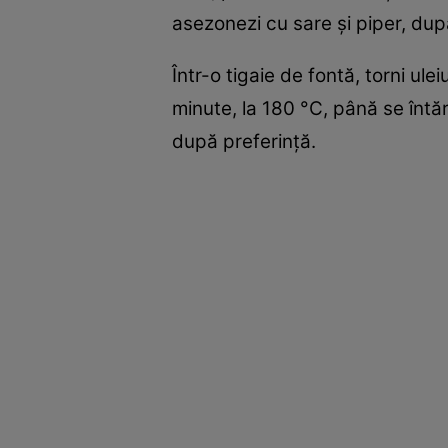
asezonezi cu sare şi piper, dup
Într-o tigaie de fontă, torni ule
minute, la 180 °C, până se întă
după preferinţă.