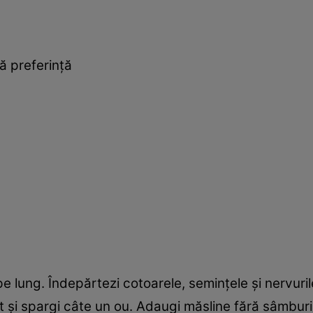
ă preferinţă
e, pe lung. Îndepărtezi cotoarele, seminţele şi nervuri
 şi spargi câte un ou. Adaugi măsline fără sâmburi, 