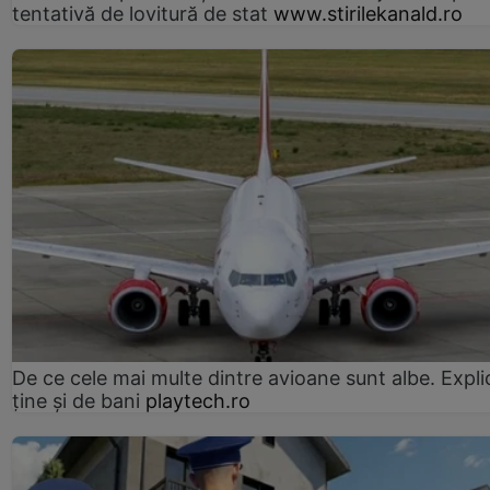
tentativă de lovitură de stat
www.stirilekanald.ro
De ce cele mai multe dintre avioane sunt albe. Expli
ține și de bani
playtech.ro