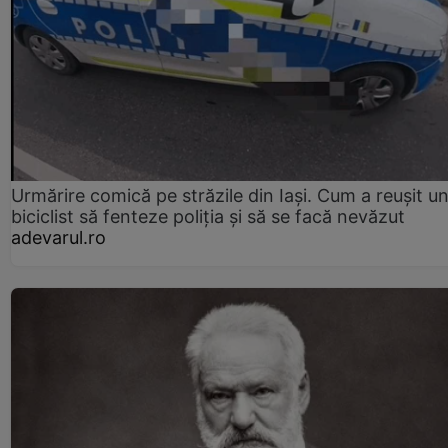
Urmărire comică pe străzile din Iași. Cum a reușit u
biciclist să fenteze poliția și să se facă nevăzut
adevarul.ro