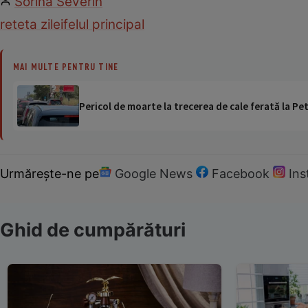
Sorina Severin
reteta zilei
felul principal
MAI MULTE PENTRU TINE
Pericol de moarte la trecerea de cale ferată la Pet
Urmărește-ne pe
Google News
Facebook
In
Ghid de cumpărături