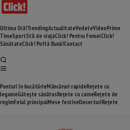
Ultima Oră!
Trending
Actualitate
Vedete
Video
Prime
Time
Sport
Stil de viață
Click! Pentru Femei
Click!
Sănătate
Click! Poftă Bună!
Contact
Ponturi în bucătărie
Mâncăruri rapide
Rețete cu
legume
Gătește sănătos
Rețete cu carne
Rețete de
regim
Felul principal
Mese festive
Deserturi
Rețete