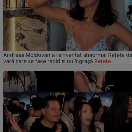
Andreea Moldovan a reinventat shaorma! Rețeta d
vară care se face rapid și nu îngrașă
Rețete