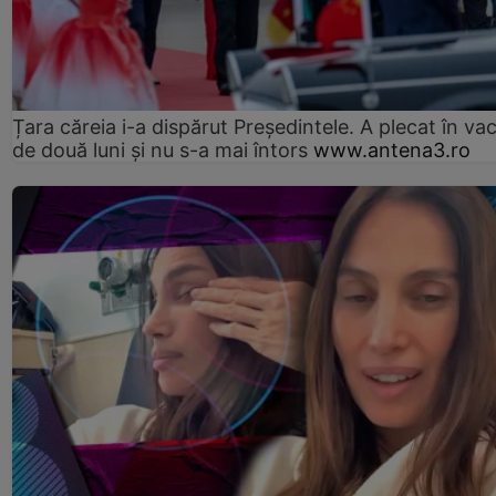
Țara căreia i-a dispărut Președintele. A plecat în va
de două luni și nu s-a mai întors
www.antena3.ro