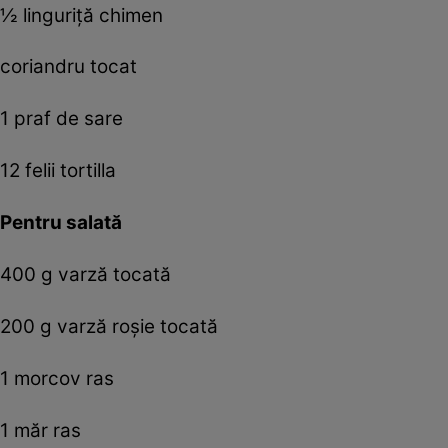
½ linguriţă chimen
coriandru tocat
1 praf de sare
12 felii tortilla
Pentru salată
400 g varză tocată
200 g varză roşie tocată
1 morcov ras
1 măr ras