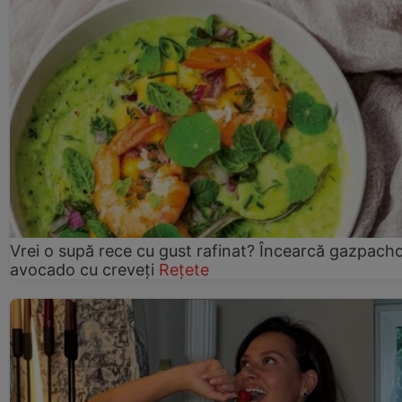
Vrei o supă rece cu gust rafinat? Încearcă gazpach
avocado cu creveți
Rețete