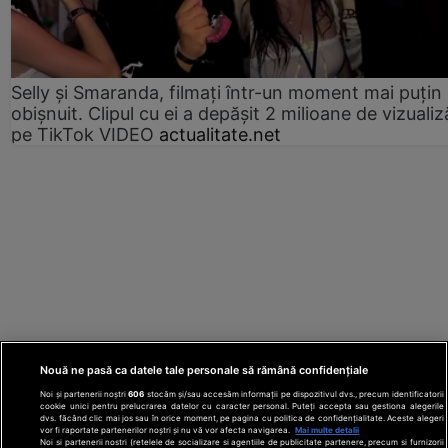
Selly și Smaranda, filmați într-un moment mai puțin
obișnuit. Clipul cu ei a depășit 2 milioane de vizualiz
pe TikTok VIDEO
actualitate.net
Nouă ne pasă ca datele tale personale să rămână confidențiale
Noi și partenerii noștri
606
stocăm și/sau accesăm informații pe dispozitivul dvs., precum identificatorii
cookie unici pentru prelucrarea datelor cu caracter personal. Puteți accepta sau gestiona alegerile
dvs. făcând clic mai jos sau în orice moment, pe pagina cu politica de confidențialitate. Aceste alegeri
vor fi raportate partenerilor noștri și nu vă vor afecta navigarea.
Mai multe detalii
Noi si partenerii nostri (retelele de socializare si agentiile de publicitate partenere, precum si furnizorii