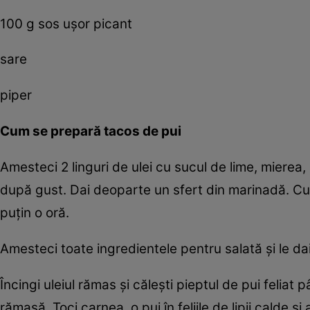
100 g sos uşor picant
sare
piper
Cum se prepară tacos de pui
Amesteci 2 linguri de ulei cu sucul de lime, mierea,
după gust. Dai deoparte un sfert din marinadă. Cu re
puţin o oră.
Amesteci toate ingredientele pentru salată şi le dai
Încingi uleiul rămas şi căleşti pieptul de pui felia
rămasă. Toci carnea, o pui în feliile de lipii calde ş