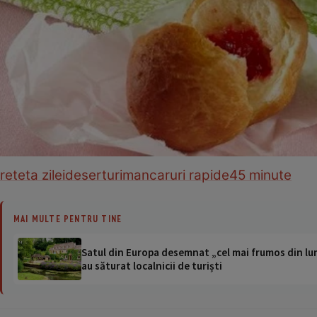
reteta zilei
deserturi
mancaruri rapide
45 minute
MAI MULTE PENTRU TINE
Satul din Europa desemnat „cel mai frumos din lum
au săturat localnicii de turiști