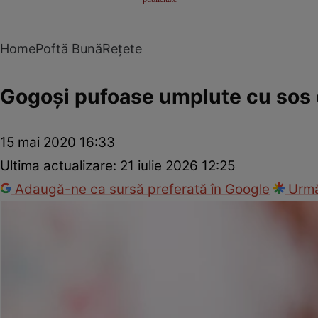
Home
Poftă Bună
Rețete
Gogoşi pufoase umplute cu sos
15 mai 2020 16:33
Ultima actualizare:
21 iulie 2026 12:25
Adaugă-ne ca sursă preferată în Google
Urmă