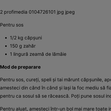
2 profimedia 0104726101 jpg jpeg
Pentru sos
1/2 kg căpşuni
150 g zahăr
1 lingură zeamă de lămâie
Mod de preparare
Pentru sos, cureţi, speli şi tai mărunt căpşunile, apo
amesteci din când în când şi laşi la foc mediu să f
pentru ca sosul să se răcească. Poţi pune sosul incl
Pentru aluat, amesteci într-un bol mai mare toate in