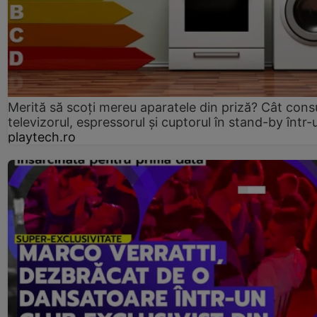
Merită să scoți mereu aparatele din priză? Cât con
televizorul, espressorul și cuptorul în stand-by într-
playtech.ro