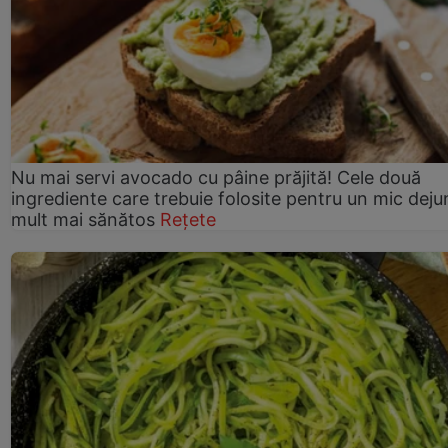
Nu mai servi avocado cu pâine prăjită! Cele două
ingrediente care trebuie folosite pentru un mic deju
mult mai sănătos
Rețete