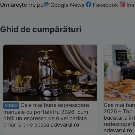
Urmărește-ne pe
Google News
Facebook
In
Ghid de cumpărături
Cele mai bune espressoare
Cea mai bun
VIDEO
2026 – Top 
manuale cu portafiltru 2026: cum
bucătăria înt
obții un espresso de nivel barista
redescoperă 
chiar la tine acasă
adevarul.ro
adevarul.ro