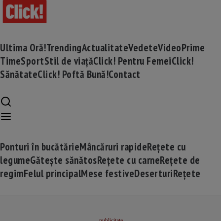
Ultima Oră!
Trending
Actualitate
Vedete
Video
Prime
Time
Sport
Stil de viață
Click! Pentru Femei
Click!
Sănătate
Click! Poftă Bună!
Contact
Ponturi în bucătărie
Mâncăruri rapide
Rețete cu
legume
Gătește sănătos
Rețete cu carne
Rețete de
regim
Felul principal
Mese festive
Deserturi
Rețete