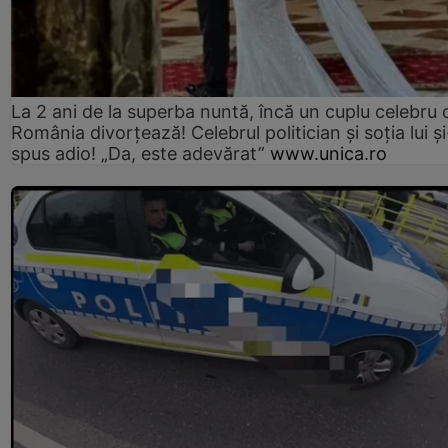
La 2 ani de la superba nuntă, încă un cuplu celebru 
România divorțează! Celebrul politician și soția lui ș
spus adio! „Da, este adevărat”
www.unica.ro