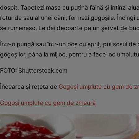
dospit. Tapetezi masa cu puţină făină şi întinzi alua
rotunde sau al unei căni, formezi gogoşile. Încingi u
se rumenesc. Le dai deoparte pe un şervet de buc
Într-o pungă sau într-un poş cu şpriţ, pui sosul de 
gogoşilor, până la mijloc, pentru a face loc umplut
FOTO: Shutterstock.com
Încearcă şi reţeta de
Gogoşi umplute cu gem de 
Gogoşi umplute cu gem de zmeură