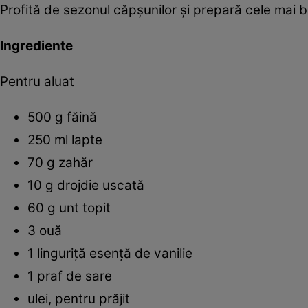
Profită de sezonul căpşunilor şi prepară cele mai b
Ingrediente
Pentru aluat
500 g făină
250 ml lapte
70 g zahăr
10 g drojdie uscată
60 g unt topit
3 ouă
1 linguriţă esenţă de vanilie
1 praf de sare
ulei, pentru prăjit