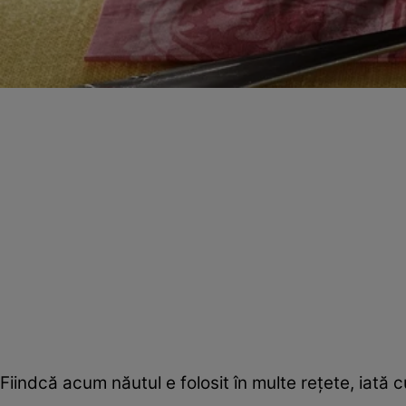
Fiindcă acum năutul e folosit în multe reţete, iată c