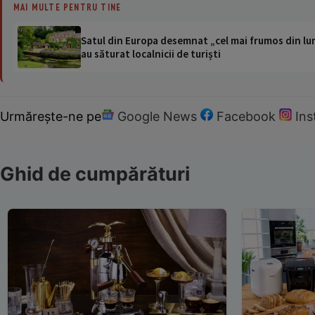
MAI MULTE PENTRU TINE
Satul din Europa desemnat „cel mai frumos din lum
au săturat localnicii de turiști
Urmărește-ne pe
Google News
Facebook
In
Ghid de cumpărături