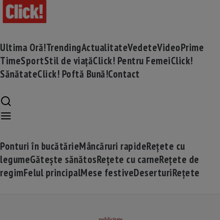
Ultima Oră!
Trending
Actualitate
Vedete
Video
Prime
Time
Sport
Stil de viață
Click! Pentru Femei
Click!
Sănătate
Click! Poftă Bună!
Contact
Ponturi în bucătărie
Mâncăruri rapide
Rețete cu
legume
Gătește sănătos
Rețete cu carne
Rețete de
regim
Felul principal
Mese festive
Deserturi
Rețete