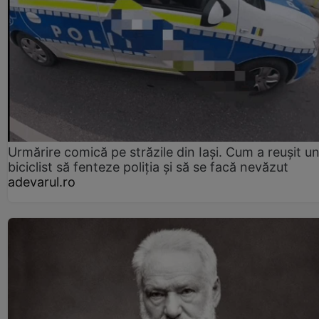
Urmărire comică pe străzile din Iași. Cum a reușit u
biciclist să fenteze poliția și să se facă nevăzut
adevarul.ro