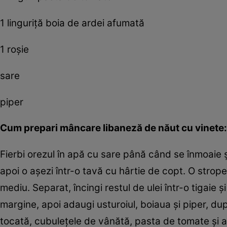
1 linguriţă boia de ardei afumată
1 roşie
sare
piper
Cum prepari
mâncare libaneză de năut cu vinete:
Fierbi orezul în apă cu sare până când se înmoaie şi
apoi o aşezi într-o tavă cu hârtie de copt. O stropeş
mediu. Separat, încingi restul de ulei într-o tigaie
margine, apoi adaugi usturoiul, boiaua şi piper, du
tocată, cubuleţele de vânătă, pasta de tomate şi a