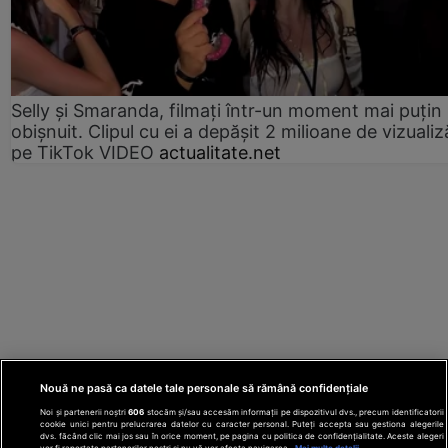
Selly și Smaranda, filmați într-un moment mai puțin
obișnuit. Clipul cu ei a depășit 2 milioane de vizualiz
pe TikTok VIDEO
actualitate.net
Nouă ne pasă ca datele tale personale să rămână confidențiale
Noi și partenerii noștri
606
stocăm și/sau accesăm informații pe dispozitivul dvs., precum identificatorii
cookie unici pentru prelucrarea datelor cu caracter personal. Puteți accepta sau gestiona alegerile
dvs. făcând clic mai jos sau în orice moment, pe pagina cu politica de confidențialitate. Aceste alegeri
vor fi raportate partenerilor noștri și nu vă vor afecta navigarea.
Mai multe detalii