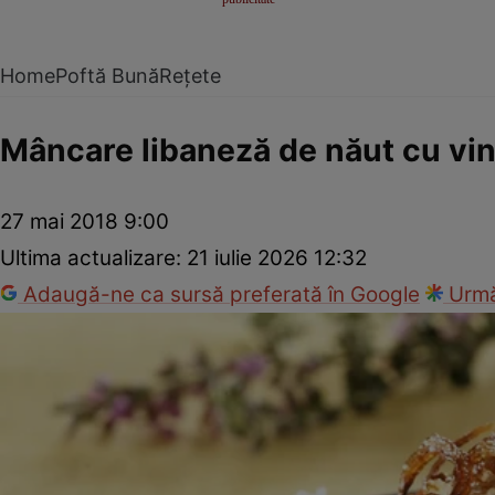
Home
Poftă Bună
Rețete
Mâncare libaneză de năut cu vi
27 mai 2018 9:00
Ultima actualizare:
21 iulie 2026 12:32
Adaugă-ne ca sursă preferată în Google
Urmă