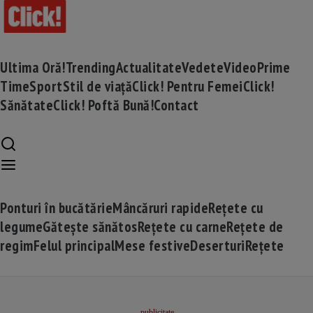
Ultima Oră!
Trending
Actualitate
Vedete
Video
Prime
Time
Sport
Stil de viață
Click! Pentru Femei
Click!
Sănătate
Click! Poftă Bună!
Contact
Ponturi în bucătărie
Mâncăruri rapide
Rețete cu
legume
Gătește sănătos
Rețete cu carne
Rețete de
regim
Felul principal
Mese festive
Deserturi
Rețete