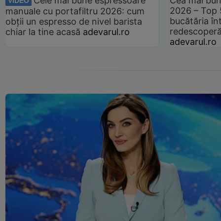
Cele mai bune espressoare
Cea mai bun
VIDEO
2026 – Top 
manuale cu portafiltru 2026: cum
bucătăria înt
obții un espresso de nivel barista
redescoperă 
chiar la tine acasă
adevarul.ro
adevarul.ro