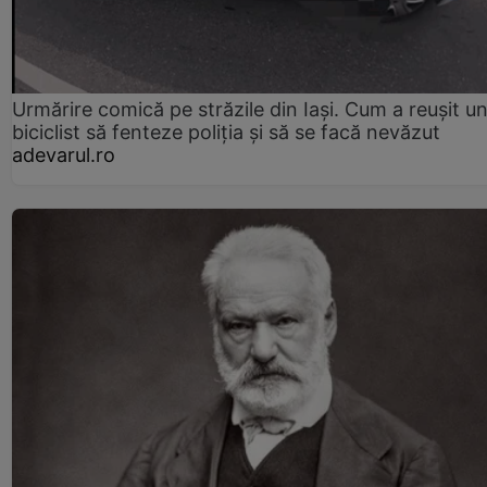
Urmărire comică pe străzile din Iași. Cum a reușit u
biciclist să fenteze poliția și să se facă nevăzut
adevarul.ro