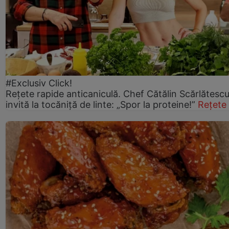
#Exclusiv Click!
Rețete rapide anticaniculă. Chef Cătălin Scărlătesc
invită la tocăniță de linte: „Spor la proteine!”
Rețete