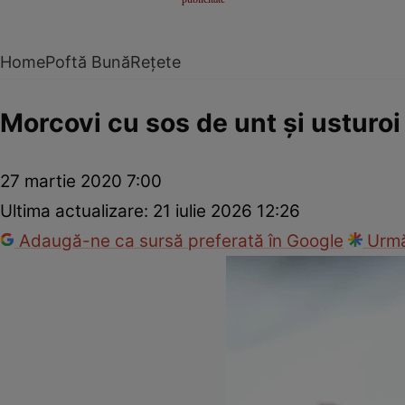
Home
Poftă Bună
Rețete
Morcovi cu sos de unt şi usturoi
27 martie 2020 7:00
Ultima actualizare:
21 iulie 2026 12:26
Adaugă-ne ca sursă preferată în Google
Urmă