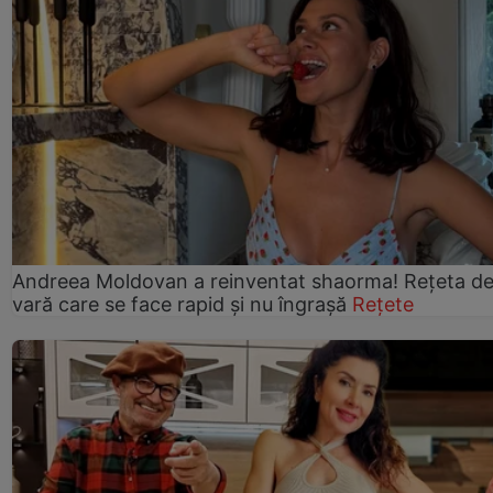
Andreea Moldovan a reinventat shaorma! Rețeta d
vară care se face rapid și nu îngrașă
Rețete