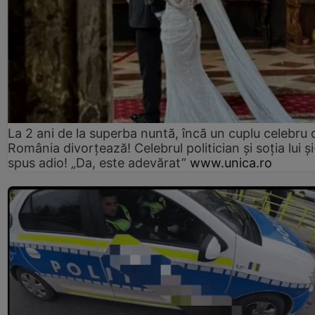
La 2 ani de la superba nuntă, încă un cuplu celebru 
România divorțează! Celebrul politician și soția lui ș
spus adio! „Da, este adevărat”
www.unica.ro