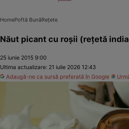
Home
Poftă Bună
Rețete
Năut picant cu roşii (reţetă indi
25 iunie 2015 9:00
Ultima actualizare:
21 iulie 2026 12:43
Adaugă-ne ca sursă preferată în Google
Urmă