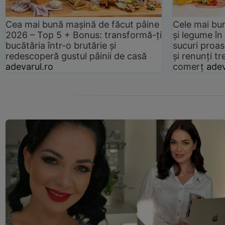
Cea mai bună mașină de făcut pâine
Cele mai bu
2026 – Top 5 + Bonus: transformă-ți
și legume în
bucătăria într-o brutărie și
sucuri proas
redescoperă gustul pâinii de casă
și renunți tr
adevarul.ro
comerț
adev