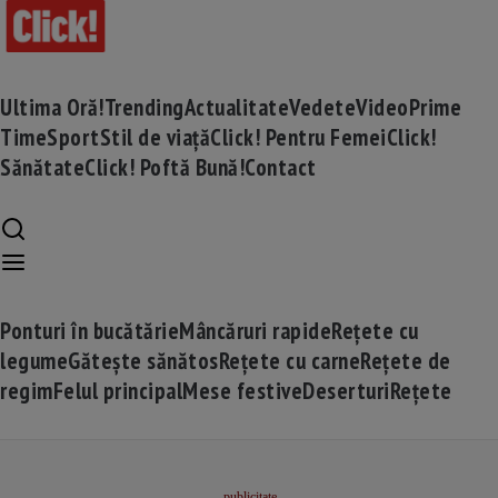
Ultima Oră!
Trending
Actualitate
Vedete
Video
Prime
Time
Sport
Stil de viață
Click! Pentru Femei
Click!
Sănătate
Click! Poftă Bună!
Contact
Ponturi în bucătărie
Mâncăruri rapide
Rețete cu
legume
Gătește sănătos
Rețete cu carne
Rețete de
regim
Felul principal
Mese festive
Deserturi
Rețete