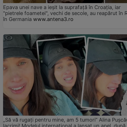
Epava unei nave a ieșit la suprafață în Croația, iar
"pietrele foametei", vechi de secole, au reapărut în R
în Germania
www.antena3.ro
„Să vă rugați pentru mine, am 5 tumori” Alina Pușcău
lacrimi! Modelul internațional a lansat un apel, după