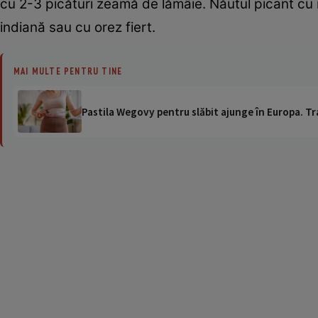
cu 2-3 picături zeamă de lămâie. Năutul picant cu 
indiană sau cu orez fiert.
MAI MULTE PENTRU TINE
Pastila Wegovy pentru slăbit ajunge în Europa. Tr