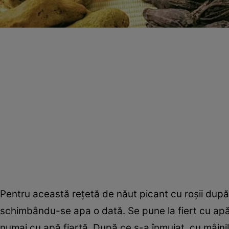
Pentru această reţetă de năut picant cu roşii după 
schimbându-se apa o dată. Se pune la fiert cu ap
numai cu apă fiartă. După ce s-a înmuiat, cu mâini