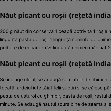
Năut picant cu roşii (reţetă indi
200 g năut din conservă 1 ceapă potrivită 1 roşie m
linguriţă pastă de roşii 1 linguriţă seminţe de chim
pulbere de coriandru ½ linguriţă chimen măcinat 2 l
Năut picant cu roşii (reţetă ind
Se încinge uleiul, se adaugă seminţele de chimen
tocată, ardeiul iute tăiat felii subţiri şi se călesc 
pasta de usturoi cu ghimbir, pasta de roşii, restul 
minute. Se adaugă năutul scurs bine de zeamă şi se