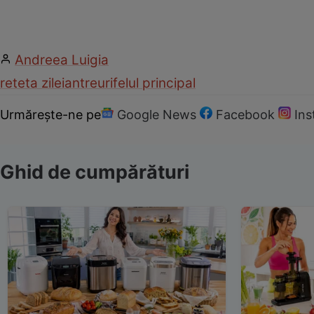
Andreea Luigia
reteta zilei
antreuri
felul principal
Urmărește-ne pe
Google News
Facebook
In
Ghid de cumpărături