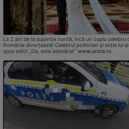
La 2 ani de la superba nuntă, încă un cuplu celebru 
România divorțează! Celebrul politician și soția lui ș
spus adio! „Da, este adevărat”
www.unica.ro