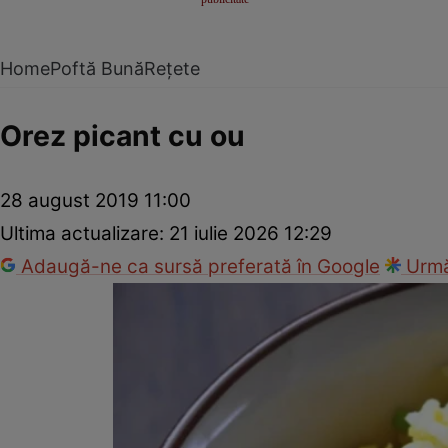
Home
Poftă Bună
Rețete
Orez picant cu ou
28 august 2019 11:00
Ultima actualizare:
21 iulie 2026 12:29
Adaugă-ne ca sursă preferată în Google
Urmă