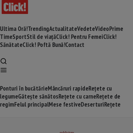
Ultima Oră!
Trending
Actualitate
Vedete
Video
Prime
Time
Sport
Stil de viață
Click! Pentru Femei
Click!
Sănătate
Click! Poftă Bună!
Contact
Ponturi în bucătărie
Mâncăruri rapide
Rețete cu
legume
Gătește sănătos
Rețete cu carne
Rețete de
regim
Felul principal
Mese festive
Deserturi
Rețete