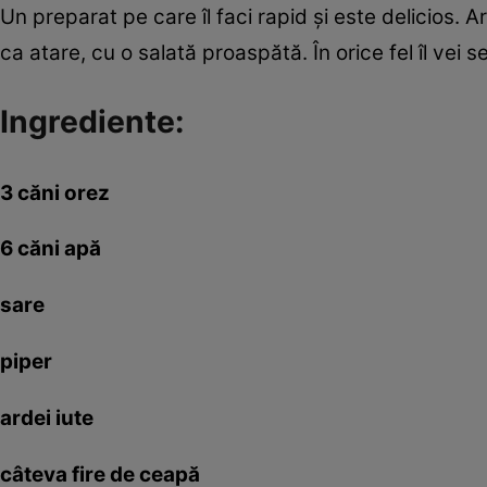
Un preparat pe care îl faci rapid şi este delicios. Are
ca atare, cu o salată proaspătă. În orice fel îl vei s
Ingrediente:
3 căni orez
6 căni apă
sare
piper
ardei iute
câteva fire de ceapă