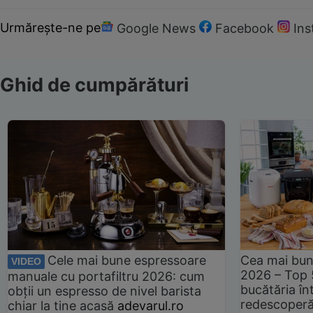
Urmărește-ne pe
Google News
Facebook
In
Ghid de cumpărături
Cele mai bune espressoare
Cea mai bun
VIDEO
2026 – Top 
manuale cu portafiltru 2026: cum
bucătăria înt
obții un espresso de nivel barista
redescoperă 
chiar la tine acasă
adevarul.ro