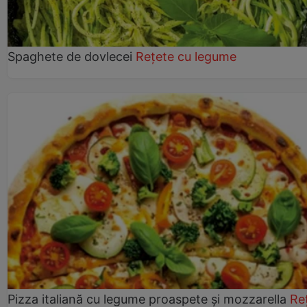
Spaghete de dovlecei
Rețete cu legume
Pizza italiană cu legume proaspete și mozzarella
Re