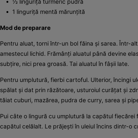
½ linguriţă turmeric pudră
1 linguriţă mentă mărunţită
Mod de preparare
Pentru aluat, torni într-un bol făina şi sarea. Într-al
amestecul lichid. Frămânţi aluatul până devine elast
subţire, nici prea groasă. Tai aluatul în fâşii late.
Pentru umplutură, fierbi cartoful. Ulterior, încingi 
spălat şi dat prin răzătoare, usturoiul curăţat şi zdro
tăiat cuburi, mazărea, pudra de curry, sarea şi pip
Pui câte o lingură cu umplutură la capătul fiecărei f
capătul celălalt. Le prăjeşti în uleiul încins dintr-