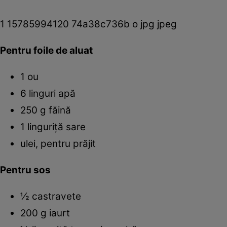
1 15785994120 74a38c736b o jpg jpeg
Pentru foile de aluat
1 ou
6 linguri apă
250 g făină
1 linguriţă sare
ulei, pentru prăjit
Pentru sos
½ castravete
200 g iaurt