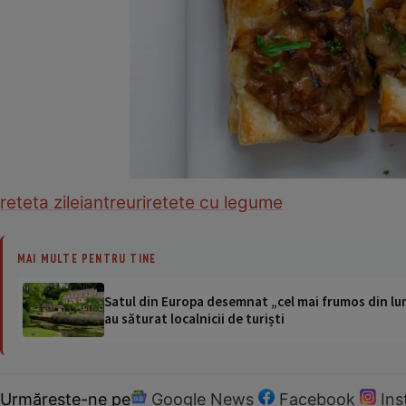
reteta zilei
antreuri
retete cu legume
MAI MULTE PENTRU TINE
Satul din Europa desemnat „cel mai frumos din lum
au săturat localnicii de turiști
Urmărește-ne pe
Google News
Facebook
In