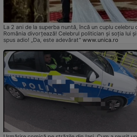
La 2 ani de la superba nuntă, încă un cuplu celebru 
România divorțează! Celebrul politician și soția lui ș
spus adio! „Da, este adevărat”
www.unica.ro
Urmărire comică pe străzile din Iași. Cum a reușit u