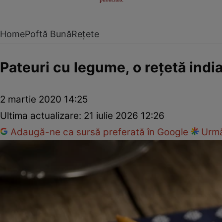
Home
Poftă Bună
Rețete
Pateuri cu legume, o reţetă indi
2 martie 2020 14:25
Ultima actualizare:
21 iulie 2026 12:26
Adaugă-ne ca sursă preferată în Google
Urmă