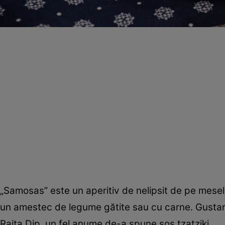
„Samosas” este un aperitiv de nelipsit de pe mesele
un amestec de legume gătite sau cu carne. Gustare
Raita Dip, un fel anume de-a spune sos tzatziki.