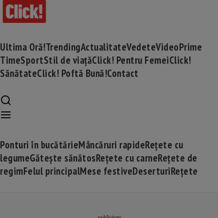
Ultima Oră!
Trending
Actualitate
Vedete
Video
Prime
Time
Sport
Stil de viață
Click! Pentru Femei
Click!
Sănătate
Click! Poftă Bună!
Contact
Ponturi în bucătărie
Mâncăruri rapide
Rețete cu
legume
Gătește sănătos
Rețete cu carne
Rețete de
regim
Felul principal
Mese festive
Deserturi
Rețete