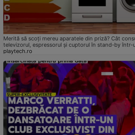
Merită să scoți mereu aparatele din priză? Cât con
televizorul, espressorul și cuptorul în stand-by într-
playtech.ro