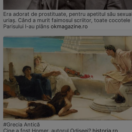
Era adorat de prostituate, pentru apetitul său sexua
uriaș. Când a murit faimosul scriitor, toate cocotele
Parisului l-au plâns
okmagazine.ro
#Grecia Antică
Cine a fost Homer, autorul Odiseei?
historia.ro