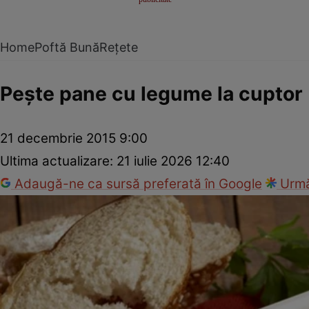
Home
Poftă Bună
Rețete
Peşte pane cu legume la cuptor
21 decembrie 2015 9:00
Ultima actualizare:
21 iulie 2026 12:40
Adaugă-ne ca sursă preferată în Google
Urmă