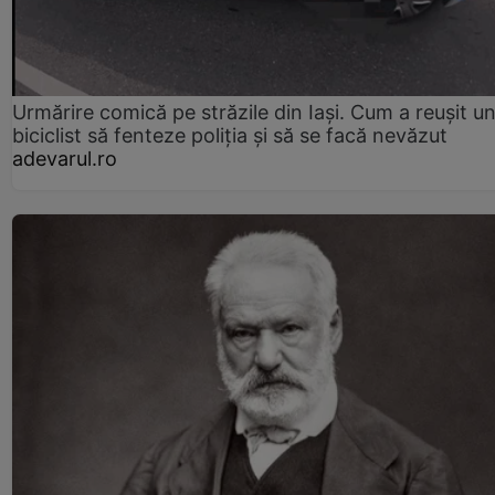
Urmărire comică pe străzile din Iași. Cum a reușit u
biciclist să fenteze poliția și să se facă nevăzut
adevarul.ro