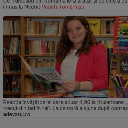
Ce frumuseți din România le-a arătat și cu cine a da
în nas la Nechit
Vedete românești
Reacția învățătoarei care a luat 4,90 la titularizare:
trecut din iad în rai”. La ce notă a ajuns după contes
adevarul.ro