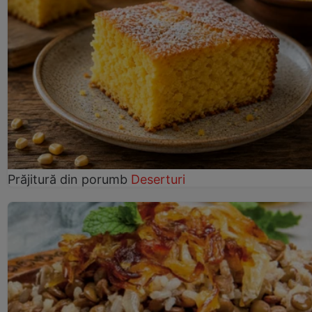
Prăjitură din porumb
Deserturi