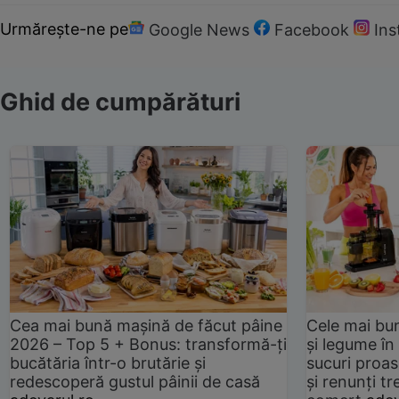
Urmărește-ne pe
Google News
Facebook
In
Ghid de cumpărături
Cea mai bună mașină de făcut pâine
Cele mai bu
2026 – Top 5 + Bonus: transformă-ți
și legume în
bucătăria într-o brutărie și
sucuri proas
redescoperă gustul pâinii de casă
și renunți tr