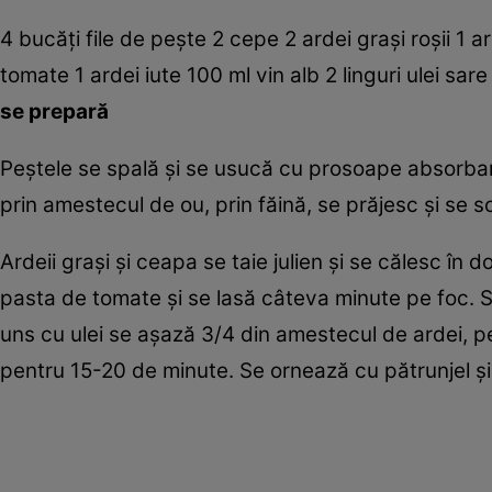
4 bucăţi file de peşte 2 cepe 2 ardei graşi roşii 1 
tomate 1 ardei iute 100 ml vin alb 2 linguri ulei sare 
se prepară
Peştele se spală şi se usucă cu prosoape absorbante
prin amestecul de ou, prin făină, se prăjesc şi se 
Ardeii graşi şi ceapa se taie julien şi se călesc în d
pasta de tomate şi se lasă câteva minute pe foc. S
uns cu ulei se aşază 3/4 din amestecul de ardei, p
pentru 15-20 de minute. Se ornează cu pătrunjel şi 