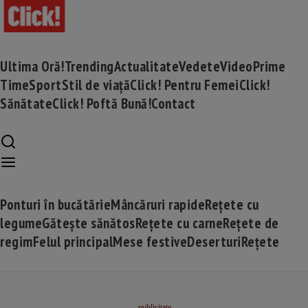
Ultima Oră!
Trending
Actualitate
Vedete
Video
Prime
Time
Sport
Stil de viață
Click! Pentru Femei
Click!
Sănătate
Click! Poftă Bună!
Contact
Ponturi în bucătărie
Mâncăruri rapide
Rețete cu
legume
Gătește sănătos
Rețete cu carne
Rețete de
regim
Felul principal
Mese festive
Deserturi
Rețete