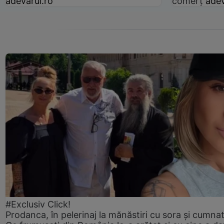
adevarul.ro
comerț
adev
#Exclusiv Click!
Prodanca, în pelerinaj la mănăstiri cu sora și cumnat