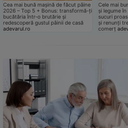
Cea mai bună mașină de făcut pâine
Cele mai bu
2026 – Top 5 + Bonus: transformă-ți
și legume în
bucătăria într-o brutărie și
sucuri proas
redescoperă gustul pâinii de casă
și renunți tr
adevarul.ro
comerț
adev