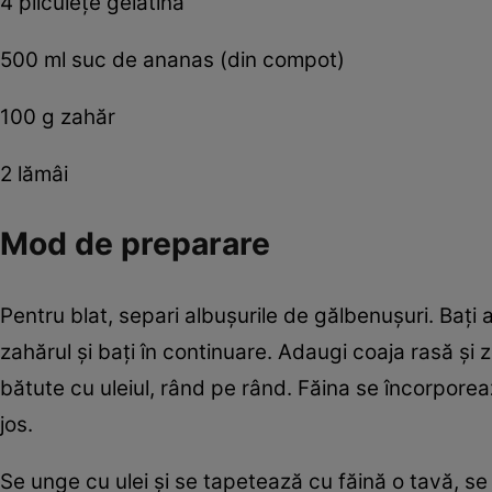
4 pliculeţe gelatină
500 ml suc de ananas (din compot)
100 g zahăr
2 lămâi
Mod de preparare
Pentru blat, separi albuşurile de gălbenuşuri. Baţi
zahărul şi baţi în continuare. Adaugi coaja rasă şi
bătute cu uleiul, rând pe rând. Făina se încorporeaz
jos.
Se unge cu ulei şi se tapetează cu făină o tavă, s