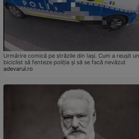
Urmărire comică pe străzile din Iași. Cum a reușit u
biciclist să fenteze poliția și să se facă nevăzut
adevarul.ro