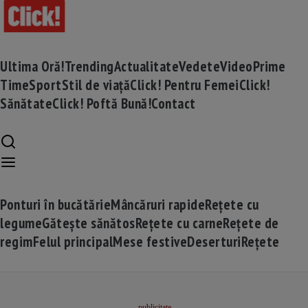
Ultima Oră!
Trending
Actualitate
Vedete
Video
Prime
Time
Sport
Stil de viață
Click! Pentru Femei
Click!
Sănătate
Click! Poftă Bună!
Contact
Ponturi în bucătărie
Mâncăruri rapide
Rețete cu
legume
Gătește sănătos
Rețete cu carne
Rețete de
regim
Felul principal
Mese festive
Deserturi
Rețete