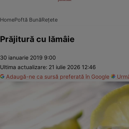
Home
Poftă Bună
Rețete
Prăjitură cu lămâie
30 ianuarie 2019 9:00
Ultima actualizare:
21 iulie 2026 12:46
Adaugă-ne ca sursă preferată în Google
Urmă