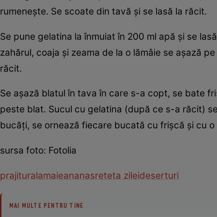
rumeneşte. Se scoate din tavă şi se lasă la răcit.
Se pune gelatina la înmuiat în 200 ml apă şi se la
zahărul, coaja şi zeama de la o lămâie se aşază pe 
răcit.
Se aşază blatul în tava în care s-a copt, se bate fr
peste blat. Sucul cu gelatina (după ce s-a răcit) se
bucăţi, se ornează fiecare bucată cu frişcă şi cu o 
sursa foto: Fotolia
prajitura
lamaie
ananas
reteta zilei
deserturi
MAI MULTE PENTRU TINE