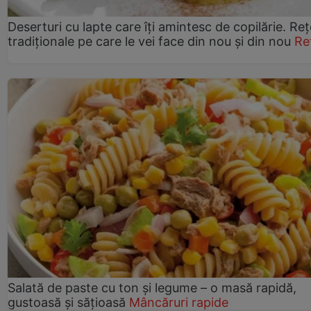
Deserturi cu lapte care îți amintesc de copilărie. Reț
tradiționale pe care le vei face din nou și din nou
Re
Salată de paste cu ton și legume – o masă rapidă,
gustoasă și sățioasă
Mâncăruri rapide