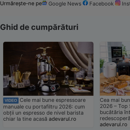
Urmărește-ne pe
Google News
Facebook
In
Ghid de cumpărături
Cele mai bune espressoare
Cea mai bun
VIDEO
2026 – Top 
manuale cu portafiltru 2026: cum
bucătăria înt
obții un espresso de nivel barista
redescoperă 
chiar la tine acasă
adevarul.ro
adevarul.ro