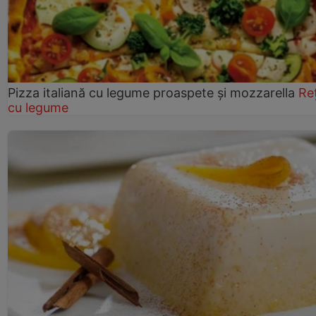
Pizza italiană cu legume proaspete și mozzarella
Re
cu legume