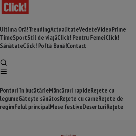
Ultima Oră!
Trending
Actualitate
Vedete
Video
Prime
Time
Sport
Stil de viață
Click! Pentru Femei
Click!
Sănătate
Click! Poftă Bună!
Contact
Ponturi în bucătărie
Mâncăruri rapide
Rețete cu
legume
Gătește sănătos
Rețete cu carne
Rețete de
regim
Felul principal
Mese festive
Deserturi
Rețete