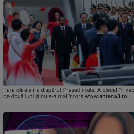
Țara căreia i-a dispărut Președintele. A plecat în va
de două luni și nu s-a mai întors
www.antena3.ro