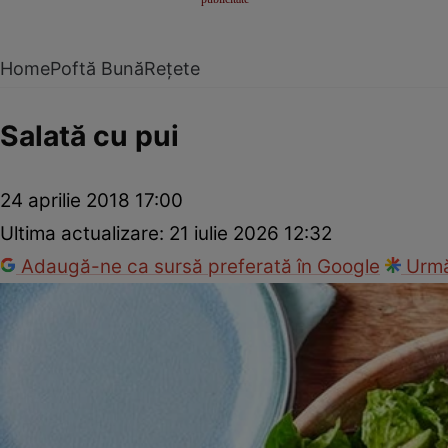
Home
Poftă Bună
Rețete
Salată cu pui
24 aprilie 2018 17:00
Ultima actualizare:
21 iulie 2026 12:32
Adaugă-ne ca sursă preferată în Google
Urmă