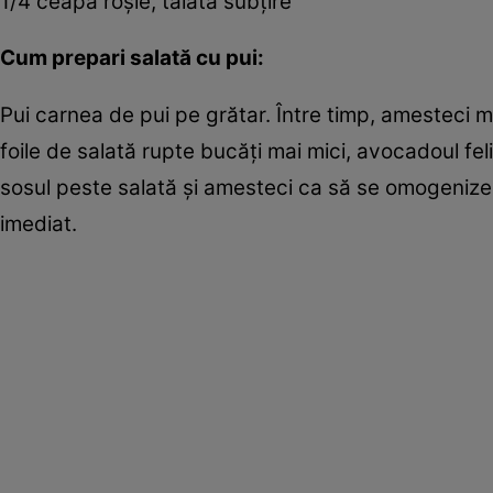
1/4 ceapă roşie, tăiată subţire
Cum prepari salată cu pui:
Pui carnea de pui pe grătar. Între timp, amesteci mu
foile de salată rupte bucăţi mai mici, avocadoul felii
sosul peste salată şi amesteci ca să se omogenizeze
imediat.