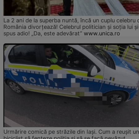
La 2 ani de la superba nuntă, încă un cuplu celebru 
România divorțează! Celebrul politician și soția lui ș
spus adio! „Da, este adevărat”
www.unica.ro
Urmărire comică pe străzile din Iași. Cum a reușit u
biciclist să fenteze poliția și să se facă nevăzut