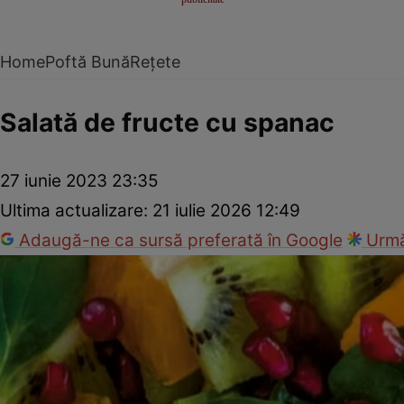
Home
Poftă Bună
Rețete
Salată de fructe cu spanac
27 iunie 2023 23:35
Ultima actualizare:
21 iulie 2026 12:49
Adaugă-ne ca sursă preferată în Google
Urmă