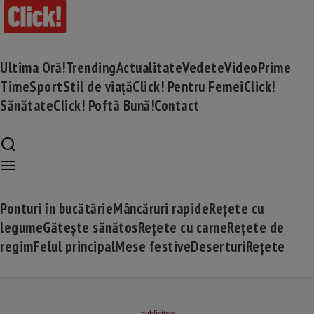
Ultima Oră!
Trending
Actualitate
Vedete
Video
Prime
Time
Sport
Stil de viață
Click! Pentru Femei
Click!
Sănătate
Click! Poftă Bună!
Contact
Ponturi în bucătărie
Mâncăruri rapide
Rețete cu
legume
Gătește sănătos
Rețete cu carne
Rețete de
regim
Felul principal
Mese festive
Deserturi
Rețete