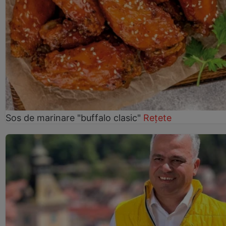
Sos de marinare "buffalo clasic"
Rețete