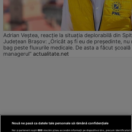
Adrian Veștea, reacție la situația deplorabilă din Spit
Județean Brașov: „Oricât aș fi eu de președinte, nu
bag peste fluxurile medicale. De asta a făcut școală
managerul”
actualitate.net
Nouă ne pasă ca datele tale personale să rămână confidențiale
Noi și partenerii noștri
606
stocăm și/sau accesăm informații pe dispozitivul dvs., precum identificatorii