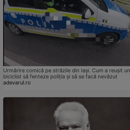
Urmărire comică pe străzile din Iași. Cum a reușit u
biciclist să fenteze poliția și să se facă nevăzut
adevarul.ro