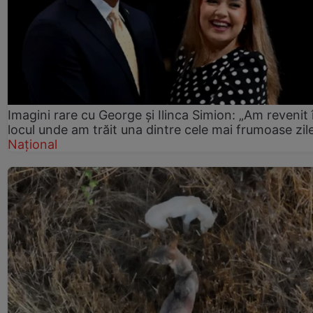
Imagini rare cu George și Ilinca Simion: „Am revenit 
locul unde am trăit una dintre cele mai frumoase zil
Național