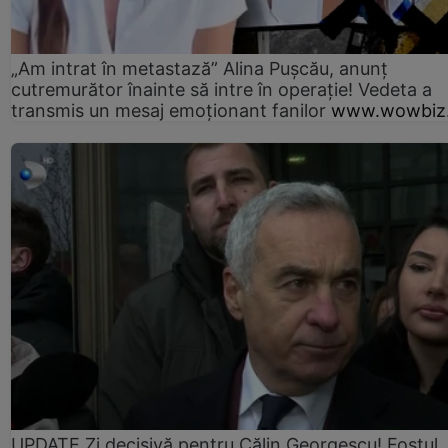
„Am intrat în metastază” Alina Pușcău, anunț
cutremurător înainte să intre în operație! Vedeta a
transmis un mesaj emoționant fanilor
www.wowbiz.
UPDATE Zi decisivă pentru Călin Georgescu! Fostul