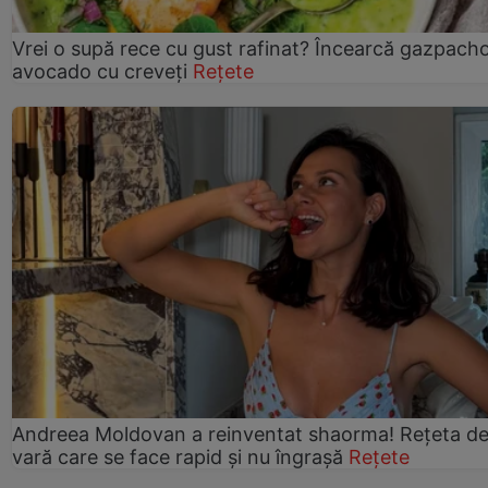
Vrei o supă rece cu gust rafinat? Încearcă gazpach
avocado cu creveți
Rețete
Andreea Moldovan a reinventat shaorma! Rețeta d
vară care se face rapid și nu îngrașă
Rețete