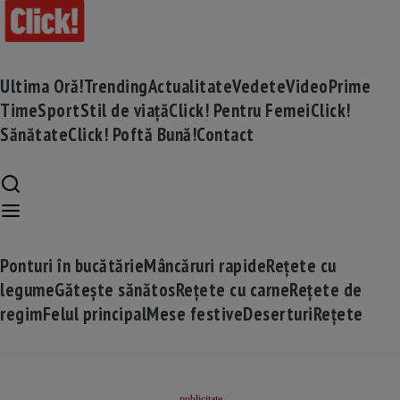
Ultima Oră!
Trending
Actualitate
Vedete
Video
Prime
Time
Sport
Stil de viață
Click! Pentru Femei
Click!
Sănătate
Click! Poftă Bună!
Contact
Ponturi în bucătărie
Mâncăruri rapide
Rețete cu
legume
Gătește sănătos
Rețete cu carne
Rețete de
regim
Felul principal
Mese festive
Deserturi
Rețete