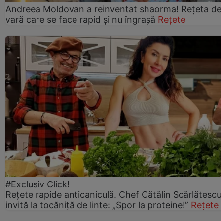
Andreea Moldovan a reinventat shaorma! Rețeta d
vară care se face rapid și nu îngrașă
Rețete
#Exclusiv Click!
Rețete rapide anticaniculă. Chef Cătălin Scărlătesc
invită la tocăniță de linte: „Spor la proteine!”
Rețete