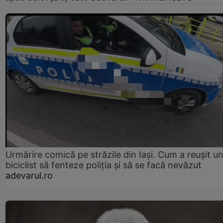
Urmărire comică pe străzile din Iași. Cum a reușit u
biciclist să fenteze poliția și să se facă nevăzut
adevarul.ro