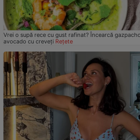
Vrei o supă rece cu gust rafinat? Încearcă gazpach
avocado cu creveți
Rețete