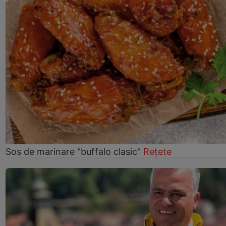
Sos de marinare "buffalo clasic"
Rețete