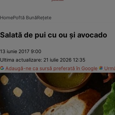
Home
Poftă Bună
Rețete
Salată de pui cu ou şi avocado
13 iunie 2017 9:00
Ultima actualizare:
21 iulie 2026 12:35
Adaugă-ne ca sursă preferată în Google
Urmă