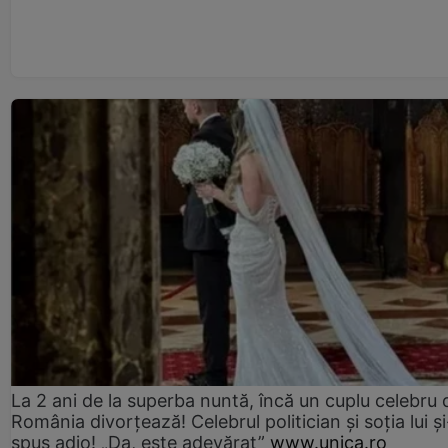
La 2 ani de la superba nuntă, încă un cuplu celebru 
România divorțează! Celebrul politician și soția lui ș
spus adio! „Da, este adevărat”
www.unica.ro