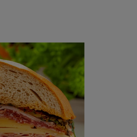
rincipal
Mese festive
Deserturi
Rețete