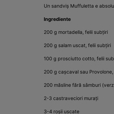
Un sandviş Muffuletta e absolut
Ingrediente
200 g mortadella, felii subţiri
200 g salam uscat, felii subţiri
100 g prosciutto cotto, felii subţ
200 g caşcaval sau Provolone, f
200 măsline fără sâmburi (verz
2-3 castraveciori muraţi
3-4 roşii uscate