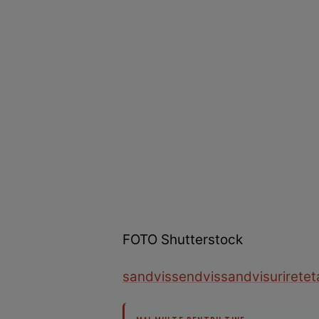
FOTO Shutterstock
sandvis
sendvis
sandvisuri
reteta