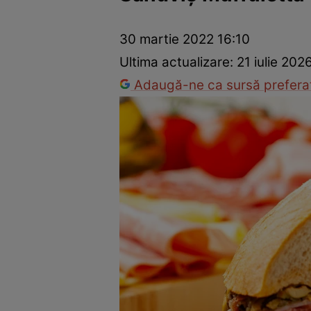
Ponturi în bucătărie
Mâncăruri rapide
Rețete cu legume
30 martie 2022 16:10
Ultima actualizare:
21 iulie 202
Adaugă-ne ca sursă preferat