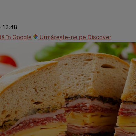
Gătește sănătos
Rețete cu carne
Rețete de regim
Felul p
6 12:48
ă în Google
Urmărește-ne pe Discover