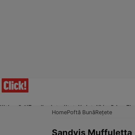
Ultima Oră!
Trending
Actualitate
Vedete
Video
Prime Ti
Home
Poftă Bună
Rețete
Sandviş Muffuletta