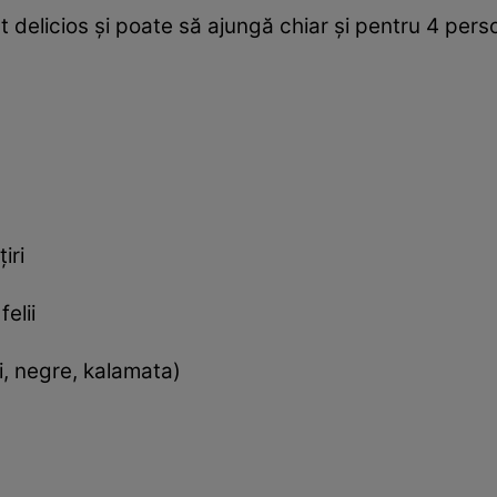
 delicios şi poate să ajungă chiar şi pentru 4 per
iri
elii
i, negre, kalamata)