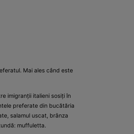
referatul. Mai ales când este
imigranţii italieni sosiţi în
tele preferate din bucătăria
scate, salamul uscat, brânza
otundă: muffuletta.