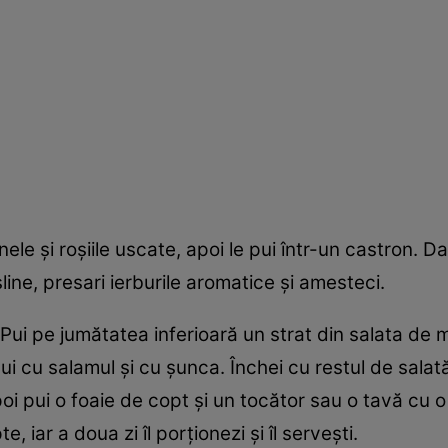
nele şi roşiile uscate, apoi le pui într-un castron. D
sline, presari ierburile aromatice şi amesteci.
Pui pe jumătatea inferioară un strat din salata de măs
i cu salamul şi cu şunca. Închei cu restul de salat
i pui o foaie de copt şi un tocător sau o tavă cu 
, iar a doua zi îl porţionezi şi îl serveşti.