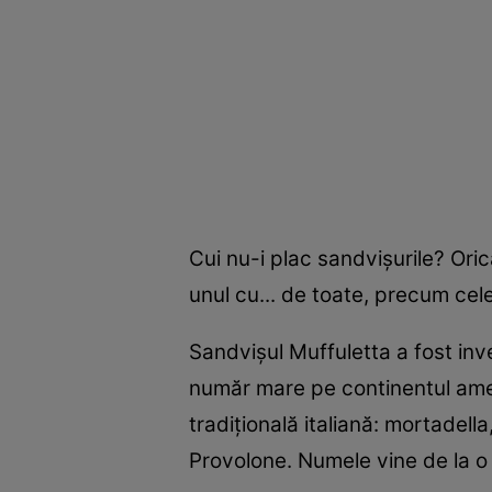
Cui nu-i plac sandvişurile? Oric
unul cu... de toate, precum cel
Sandvişul Muffuletta a fost inven
număr mare pe continentul amer
tradiţională italiană: mortadella
Provolone. Numele vine de la o p