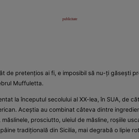
ât de pretenţios ai fi, e imposibil să nu-ţi găseşti p
ebrul Muffuletta.
tat la începutul secolului al XX-lea, în SUA, de către 
ican. Aceştia au combinat câteva dintre ingredien
, măslinele, prosciutto, uleiul de măsline, roşiile u
âine tradiţională din Sicilia, mai degrabă o lipie r