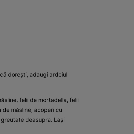
acă doreşti, adaugi ardeiul
line, felii de mortadella, felii
ă de măsline, acoperi cu
o greutate deasupra. Laşi