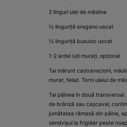
2 linguri ulei de măsline
½ linguriţă oregano uscat
½ linguriţă busuioc uscat
1-2 ardei iuţi muraţi, opţional
Tai mărunt castraveciorii, măsli
murat, feliat. Torni uleiul de mă
Tai pâinea în două transversal. 
de brânză sau caşcaval, continu
jumătatea rămasă din pâine, apo
sendvişul la frigider peste noapte