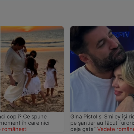
nci copii? Ce spune
Gina Pistol și Smiley își r
 moment în care nici
pe șantier au făcut furori
 românești
deja gata”
Vedete române