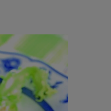
rincipal
Mese festive
Deserturi
Rețete