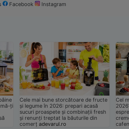
s
Facebook
Instagram
pâine
Cele mai bune storcătoare de fructe
Cel m
rmă-ți
și legume în 2026: prepari acasă
2026
sucuri proaspete și combinații fresh
espre
să
și renunți treptat la băuturile din
cremo
comerț
adevarul.ro
cafen