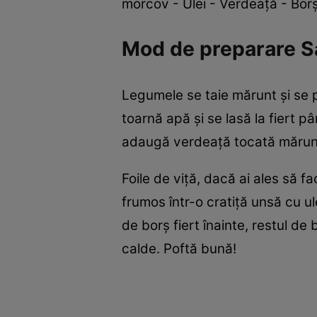
morcov - Ulei - Verdeaţă - Borş
Mod de preparare Sa
Legumele se taie mărunt şi se p
toarnă apă şi se lasă la fiert p
adaugă verdeaţă tocată mărunt ,
Foile de viţă, dacă ai ales să f
frumos într-o cratiţă unsă cu ul
de borş fiert înainte, restul de
calde. Poftă bună!