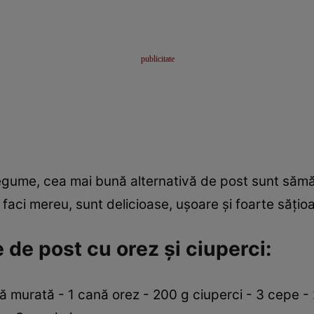
 legume, cea mai bună alternativă de post sunt sămăl
e faci mereu, sunt delicioase, uşoare şi foarte săţio
 de post cu orez şi ciuperci:
ă murată - 1 cană orez - 200 g ciuperci - 3 cepe - 2