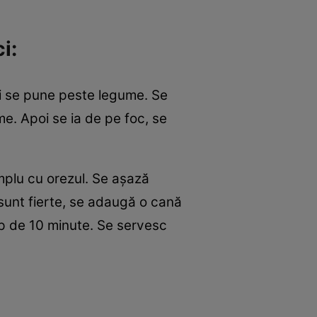
i:
şi se pune peste legume. Se
me. Apoi se ia de pe foc, se
 umplu cu orezul. Se aşază
 sunt fierte, se adaugă o cană
imp de 10 minute. Se servesc