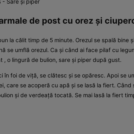
 - Sare şi piper
rmale de post cu orez şi ciuperc
un la călit timp de 5 minute. Orezul se spală bine 
ână se umflă orezul. Ca şi când ai face pilaf cu legu
 o lingură de bulion, sare şi piper după gust.
aci în foi de viţă, se clătesc şi se opăresc. Apoi se
ei, care se acoperă cu apă şi se lasă la fiert. Când
 bulion şi de verdeaţă tocată. Se mai lasă la fiert t