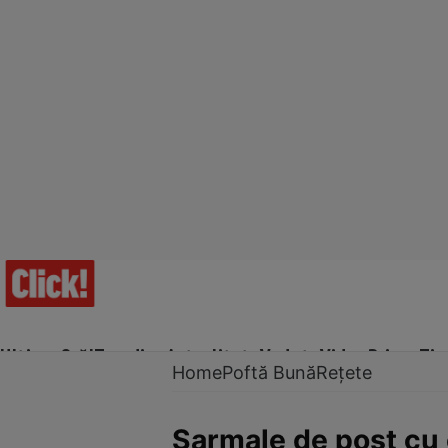
Ultima Oră!
Trending
Actualitate
Vedete
Video
Prime Ti
Home
Poftă Bună
Rețete
Sarmale de post cu 