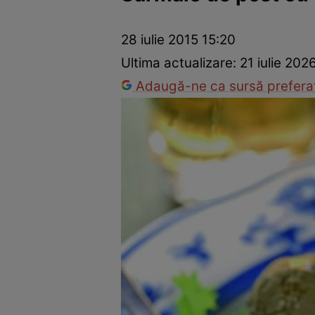
Ponturi în bucătărie
Mâncăruri rapide
Rețete cu legume
28 iulie 2015 15:20
Ultima actualizare:
21 iulie 202
Adaugă-ne ca sursă preferat