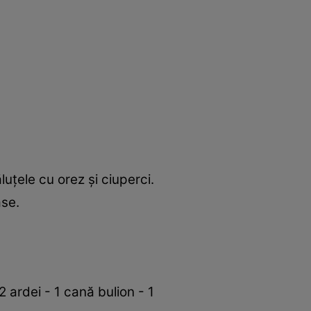
uţele cu orez şi ciuperci.
ase.
 ardei - 1 cană bulion - 1