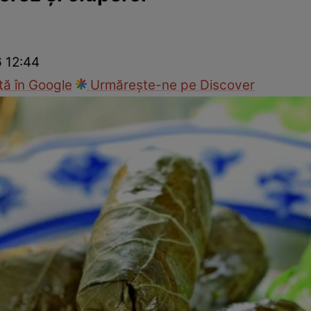
Gătește sănătos
Rețete cu carne
Rețete de regim
Felul p
6 12:44
ă în Google
Urmărește-ne pe Discover