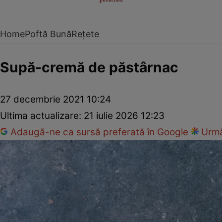
Home
Poftă Bună
Rețete
Supă-cremă de păstârnac
27 decembrie 2021 10:24
Ultima actualizare:
21 iulie 2026 12:23
Adaugă-ne ca sursă preferată în Google
Urmă