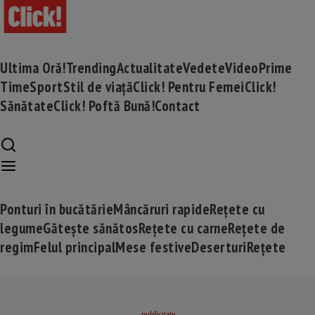
Ultima Oră!
Trending
Actualitate
Vedete
Video
Prime
Time
Sport
Stil de viață
Click! Pentru Femei
Click!
Sănătate
Click! Poftă Bună!
Contact
Ponturi în bucătărie
Mâncăruri rapide
Rețete cu
legume
Gătește sănătos
Rețete cu carne
Rețete de
regim
Felul principal
Mese festive
Deserturi
Rețete