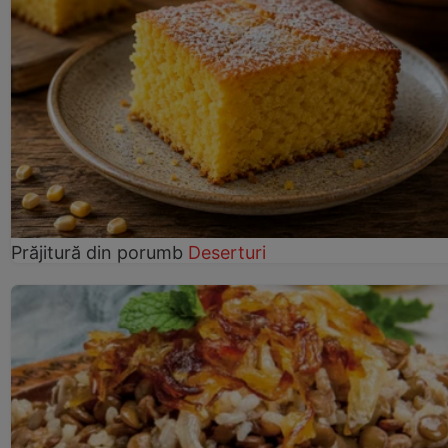
Prăjitură din porumb
Deserturi