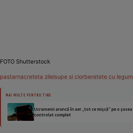
FOTO Shutterstock
pastarnac
reteta zilei
supe si ciorbe
retete cu legu
MAI MULTE PENTRU TINE
Ucrainenii aruncă în aer „tot ce mișcă” pe o șose
controlat complet