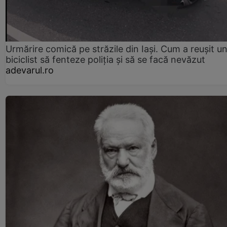
Urmărire comică pe străzile din Iași. Cum a reușit u
biciclist să fenteze poliția și să se facă nevăzut
adevarul.ro