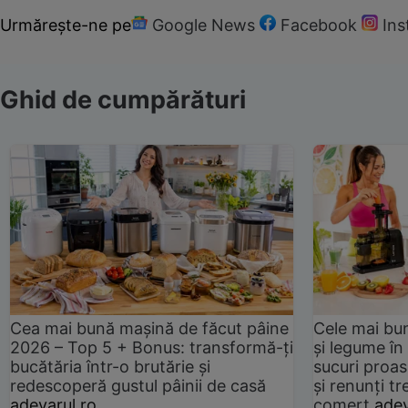
Urmărește-ne pe
Google News
Facebook
In
Ghid de cumpărături
Cea mai bună mașină de făcut pâine
Cele mai bu
2026 – Top 5 + Bonus: transformă-ți
și legume în
bucătăria într-o brutărie și
sucuri proas
redescoperă gustul pâinii de casă
și renunți tr
adevarul.ro
comerț
adev