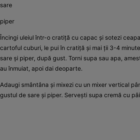
sare
piper
Încingi uleiul într-o cratiţă cu capac şi sotezi ceapa
cartoful cuburi, le pui în cratiţă şi mai ţii 3-4 minu
sare şi piper, după gust. Torni supa sau apa, ames
au înmuiat, apoi dai deoparte.
Adaugi smântâna şi mixezi cu un mixer vertical pân
gustul de sare şi piper. Serveşti supa cremă cu pâi