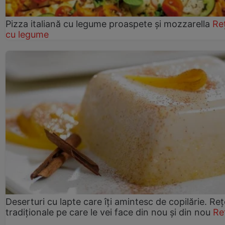
Pizza italiană cu legume proaspete și mozzarella
Re
cu legume
Deserturi cu lapte care îți amintesc de copilărie. Reț
tradiționale pe care le vei face din nou și din nou
Re