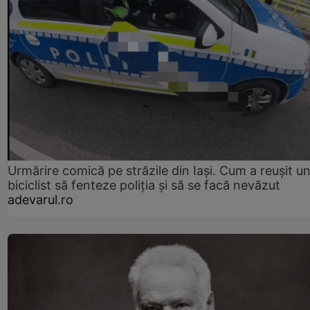
Urmărire comică pe străzile din Iași. Cum a reușit u
biciclist să fenteze poliția și să se facă nevăzut
adevarul.ro