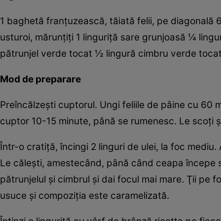
1 baghetă franţuzească, tăiată felii, pe diagonală 6
usturoi, mărunţiţi 1 linguriţă sare grunjoasă ¼ lin
pătrunjel verde tocat ½ lingură cimbru verde tocat
Mod de preparare
Preîncălzeşti cuptorul. Ungi feliile de pâine cu 60 m
cuptor 10-15 minute, până se rumenesc. Le scoţi şi 
Într-o cratiţă, încingi 2 linguri de ulei, la foc medi
Le căleşti, amestecând, până când ceapa începe s
pătrunjelul şi cimbrul şi dai focul mai mare. Ţii p
usuce şi compoziţia este caramelizată.