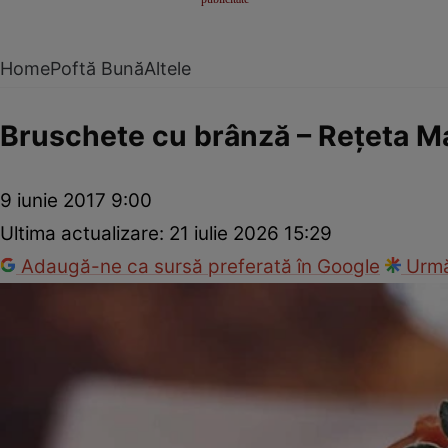
Home
Poftă Bună
Altele
Bruschete cu brânză – Reţeta M
9 iunie 2017 9:00
Ultima actualizare:
21 iulie 2026 15:29
Adaugă-ne ca sursă preferată în Google
Urmă