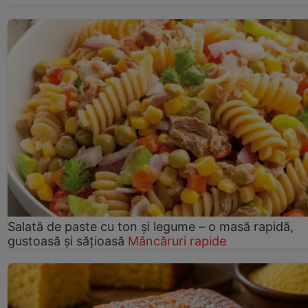
Salată de paste cu ton și legume – o masă rapidă,
gustoasă și sățioasă
Mâncăruri rapide