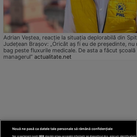
Adrian Veștea, reacție la situația deplorabilă din Spit
Județean Brașov: „Oricât aș fi eu de președinte, nu
bag peste fluxurile medicale. De asta a făcut școală
managerul”
actualitate.net
Nouă ne pasă ca datele tale personale să rămână confidențiale
Noi și partenerii noștri
606
stocăm și/sau accesăm informații pe dispozitivul dvs., precum identificatorii