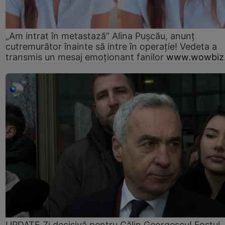
„Am intrat în metastază” Alina Pușcău, anunț
cutremurător înainte să intre în operație! Vedeta a
transmis un mesaj emoționant fanilor
www.wowbiz.
UPDATE Zi decisivă pentru Călin Georgescu! Fostul