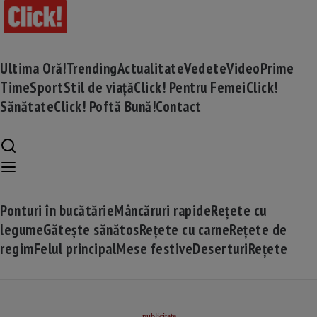
Ultima Oră!
Trending
Actualitate
Vedete
Video
Prime
Time
Sport
Stil de viață
Click! Pentru Femei
Click!
Sănătate
Click! Poftă Bună!
Contact
Ponturi în bucătărie
Mâncăruri rapide
Rețete cu
legume
Gătește sănătos
Rețete cu carne
Rețete de
regim
Felul principal
Mese festive
Deserturi
Rețete