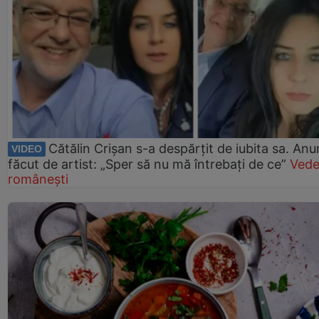
Cătălin Crișan s-a despărțit de iubita sa. Anu
VIDEO
făcut de artist: „Sper să nu mă întrebați de ce”
Vede
românești