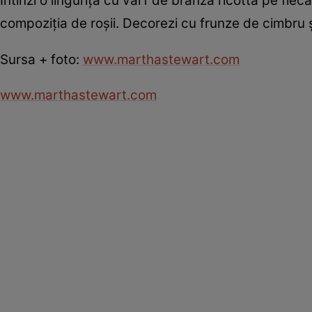
Întinzi o linguriţă cu vârf de brânză ricotta pe fieca
compoziţia de roşii. Decorezi cu frunze de cimbru ş
Sursa + foto:
www.marthastewart.com
www.marthastewart.com