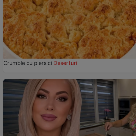
Crumble cu piersici
Deserturi