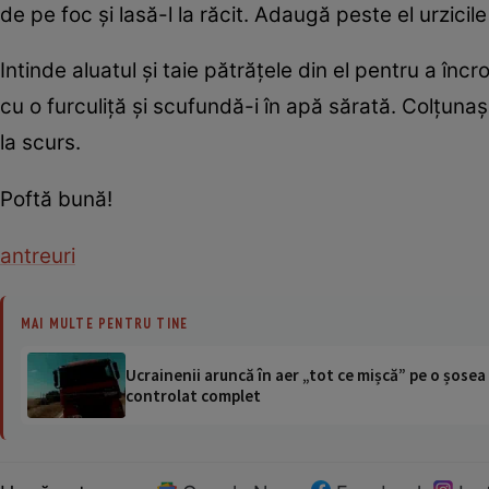
de pe foc şi lasă-l la răcit. Adaugă peste el urzicil
Intinde aluatul şi taie pătrăţele din el pentru a înc
cu o furculiţă şi scufundă-i în apă sărată. Colţunaş
la scurs.
Poftă bună!
antreuri
MAI MULTE PENTRU TINE
Ucrainenii aruncă în aer „tot ce mișcă” pe o șose
controlat complet