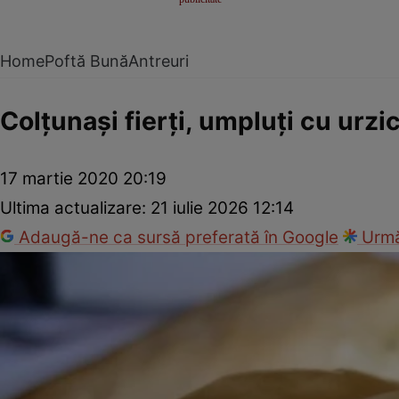
Home
Poftă Bună
Antreuri
Colţunaşi fierţi, umpluţi cu urzic
17 martie 2020 20:19
Ultima actualizare:
21 iulie 2026 12:14
Adaugă-ne ca sursă preferată în Google
Urmă