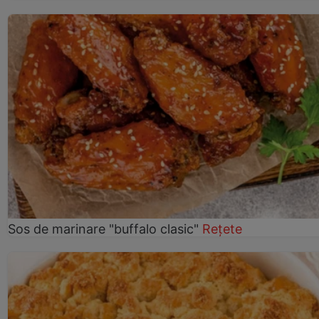
Sos de marinare "buffalo clasic"
Rețete