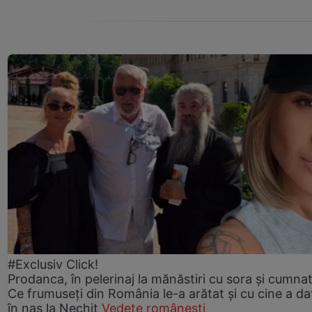
#Exclusiv Click!
Prodanca, în pelerinaj la mănăstiri cu sora și cumnat
Ce frumuseți din România le-a arătat și cu cine a da
în nas la Nechit
Vedete românești