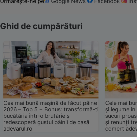
Urmărește-ne pe
Google News
Facebook
In
Ghid de cumpărături
Cea mai bună mașină de făcut pâine
Cele mai bu
2026 – Top 5 + Bonus: transformă-ți
și legume în
bucătăria într-o brutărie și
sucuri proas
redescoperă gustul pâinii de casă
și renunți tr
adevarul.ro
comerț
adev