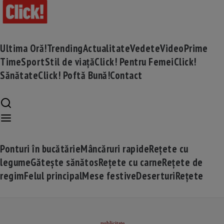
Ultima Oră!
Trending
Actualitate
Vedete
Video
Prime
Time
Sport
Stil de viață
Click! Pentru Femei
Click!
Sănătate
Click! Poftă Bună!
Contact
Ponturi în bucătărie
Mâncăruri rapide
Rețete cu
legume
Gătește sănătos
Rețete cu carne
Rețete de
regim
Felul principal
Mese festive
Deserturi
Rețete