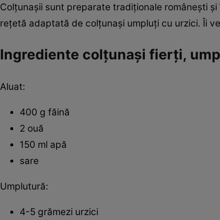
Colţunaşii sunt preparate tradiţionale româneşti şi
reţetă adaptată de colţunaşi umpluţi cu urzici. Îi ve
Ingrediente colţunaşi fierţi, ump
Aluat:
400 g făină
2 ouă
150 ml apă
sare
Umplutură:
4-5 grămezi urzici