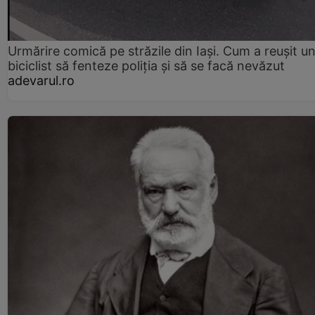
Urmărire comică pe străzile din Iași. Cum a reușit u
biciclist să fenteze poliția și să se facă nevăzut
adevarul.ro