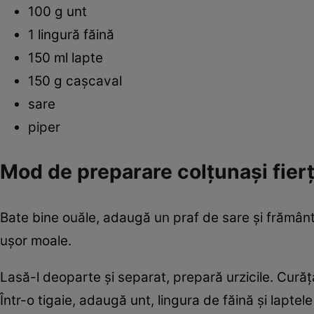
100 g unt
1 lingură făină
150 ml lapte
150 g caşcaval
sare
piper
Mod de preparare colţunaşi fierţ
Bate bine ouăle, adaugă un praf de sare şi frămân
uşor moale.
Lasă-l deoparte şi separat, prepară urzicile. Curăţ
Într-o tigaie, adaugă unt, lingura de făină şi laptel