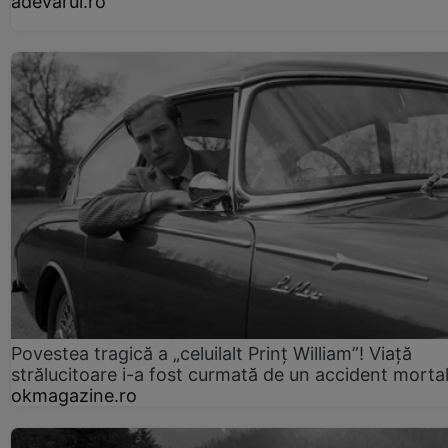
adevarul.ro
Povestea tragică a „celuilalt Prinț William”! Viață
strălucitoare i-a fost curmată de un accident morta
okmagazine.ro