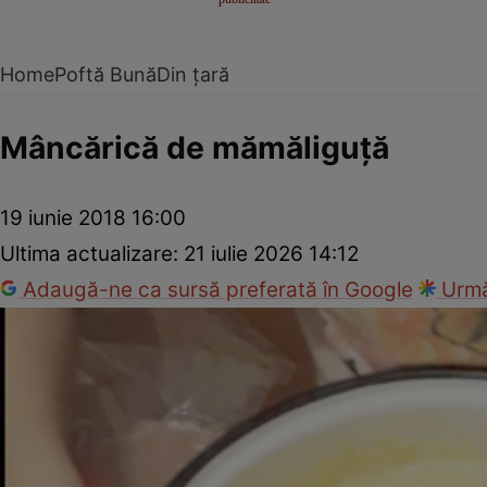
Home
Poftă Bună
Din țară
Mâncărică de mămăliguţă
19 iunie 2018 16:00
Ultima actualizare:
21 iulie 2026 14:12
Adaugă-ne ca sursă preferată în Google
Urmă