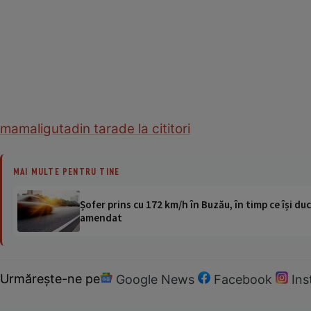
mamaliguta
din tara
de la cititori
MAI MULTE PENTRU TINE
Șofer prins cu 172 km/h în Buzău, în timp ce își duc
amendat
Urmărește-ne pe
Google News
Facebook
In