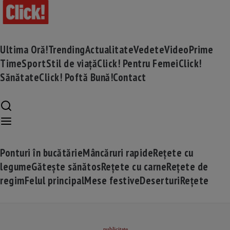
Ultima Oră!
Trending
Actualitate
Vedete
Video
Prime
Time
Sport
Stil de viață
Click! Pentru Femei
Click!
Sănătate
Click! Poftă Bună!
Contact
Ponturi în bucătărie
Mâncăruri rapide
Rețete cu
legume
Gătește sănătos
Rețete cu carne
Rețete de
regim
Felul principal
Mese festive
Deserturi
Rețete