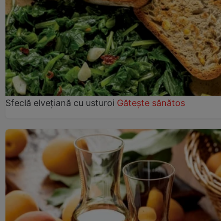
Sfeclă elvețiană cu usturoi
Gătește sănătos