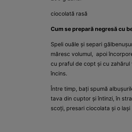
ciocolată rasă
Cum se prepară negresă cu b
Speli ouăle şi separi gălbenuşur
măresc volumul, apoi încorporez
cu praful de copt şi cu zahărul 
încins.
Între timp, baţi spumă albuşuri
tava din cuptor şi întinzi, în st
scoţi, presari ciocolata şi o laşi 