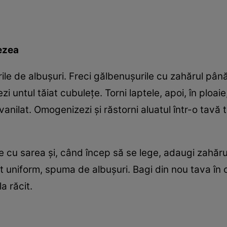
ezea
ile de albuşuri. Freci gălbenuşurile cu zahărul până
i untul tăiat cubuleţe. Torni laptele, apoi, în ploa
vanilat. Omogenizezi şi răstorni aluatul într-o tavă t
le cu sarea şi, când încep să se lege, adaugi zahăr
rat uniform, spuma de albuşuri. Bagi din nou tava în 
la răcit.