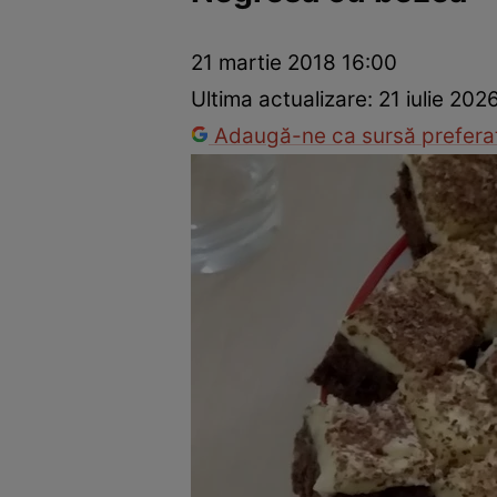
Ponturi în bucătărie
Mâncăruri rapide
Rețete cu legume
21 martie 2018 16:00
Ultima actualizare:
21 iulie 202
Adaugă-ne ca sursă preferat