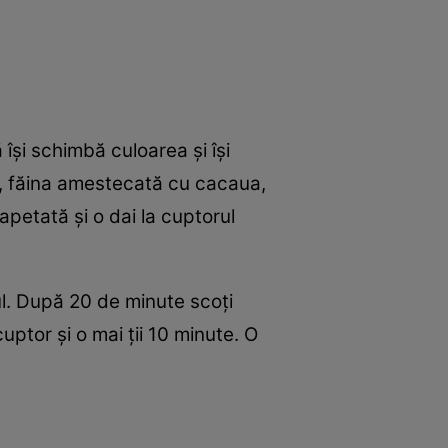
 îşi schimbă culoarea şi îşi
ie, făina amestecată cu cacaua,
apetată şi o dai la cuptorul
ul. După 20 de minute scoţi
cuptor şi o mai ţii 10 minute. O