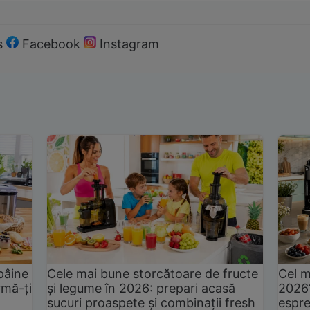
s
Facebook
Instagram
pâine
Cele mai bune storcătoare de fructe
Cel m
rmă-ți
și legume în 2026: prepari acasă
2026
sucuri proaspete și combinații fresh
espre