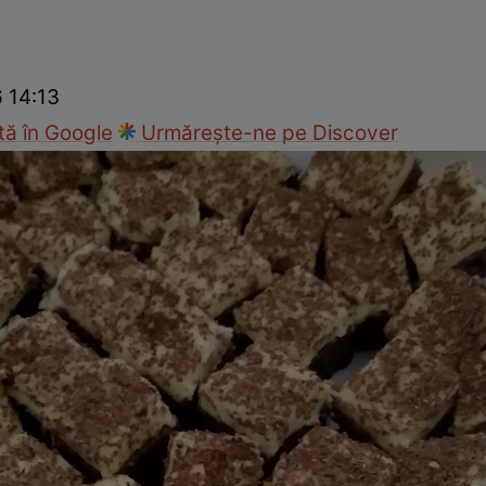
Gătește sănătos
Rețete cu carne
Rețete de regim
Felul p
6 14:13
ă în Google
Urmărește-ne pe Discover