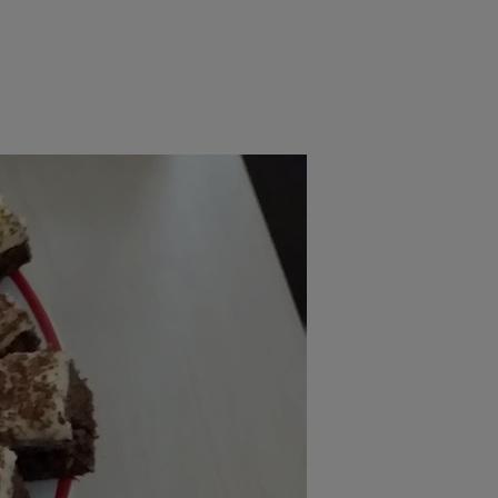
rincipal
Mese festive
Deserturi
Rețete