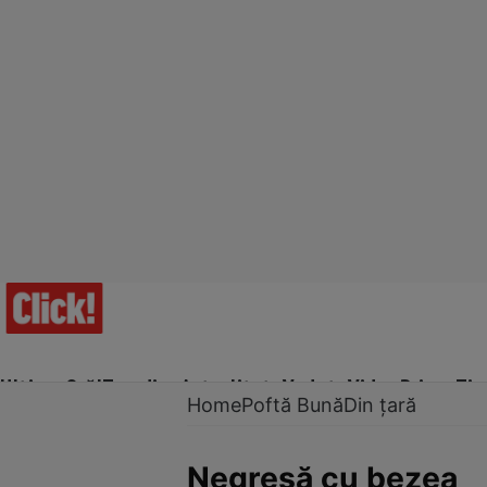
Ultima Oră!
Trending
Actualitate
Vedete
Video
Prime Ti
Home
Poftă Bună
Din țară
Negresă cu bezea