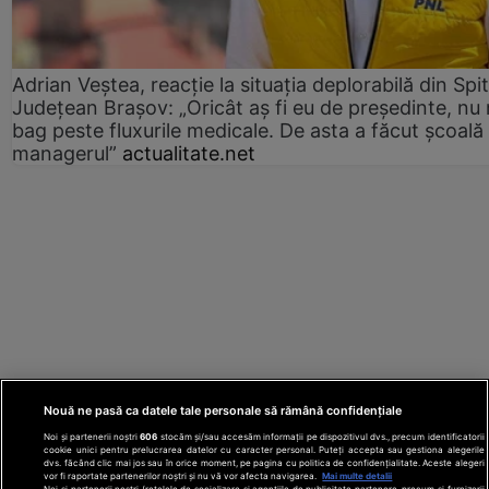
Adrian Veștea, reacție la situația deplorabilă din Spit
Județean Brașov: „Oricât aș fi eu de președinte, nu
bag peste fluxurile medicale. De asta a făcut școală
managerul”
actualitate.net
Nouă ne pasă ca datele tale personale să rămână confidențiale
Noi și partenerii noștri
606
stocăm și/sau accesăm informații pe dispozitivul dvs., precum identificatorii
cookie unici pentru prelucrarea datelor cu caracter personal. Puteți accepta sau gestiona alegerile
dvs. făcând clic mai jos sau în orice moment, pe pagina cu politica de confidențialitate. Aceste alegeri
vor fi raportate partenerilor noștri și nu vă vor afecta navigarea.
Mai multe detalii
Noi si partenerii nostri (retelele de socializare si agentiile de publicitate partenere, precum si furnizorii