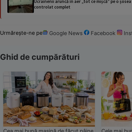
Ucrainenii aruncă în aer „tot ce mișcă” pe o șose
controlat complet
Urmărește-ne pe
Google News
Facebook
In
Ghid de cumpărături
Cea mai bună mașină de făcut pâine
Cele mai bu