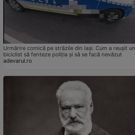
Urmărire comică pe străzile din Iași. Cum a reușit u
biciclist să fenteze poliția și să se facă nevăzut
adevarul.ro