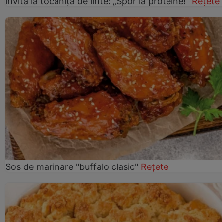
invită la tocăniță de linte: „Spor la proteine!”
Rețete
Sos de marinare "buffalo clasic"
Rețete