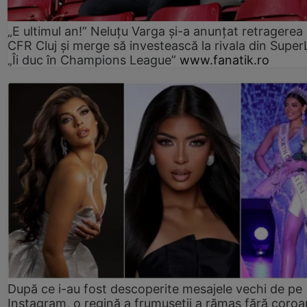
„E ultimul an!” Neluțu Varga și-a anunțat retragerea 
CFR Cluj și merge să investească la rivala din Super
„Îi duc în Champions League”
www.fanatik.ro
După ce i-au fost descoperite mesajele vechi de pe
Instagram, o regină a frumuseții a rămas fără coro