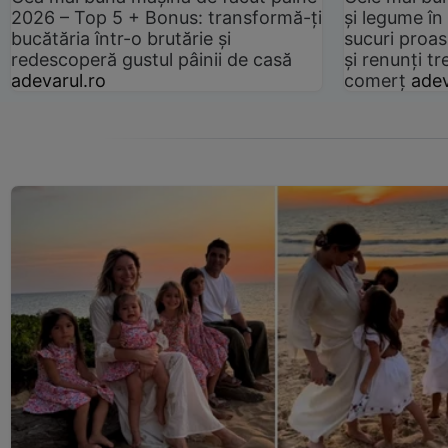
2026 – Top 5 + Bonus: transformă-ți
și legume în
bucătăria într-o brutărie și
sucuri proas
redescoperă gustul pâinii de casă
și renunți tr
adevarul.ro
comerț
adev