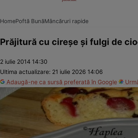
Home
Poftă Bună
Mâncăruri rapide
Prăjitură cu cireşe şi fulgi de ci
2 iulie 2014 14:30
Ultima actualizare:
21 iulie 2026 14:06
Adaugă-ne ca sursă preferată în Google
Urmă