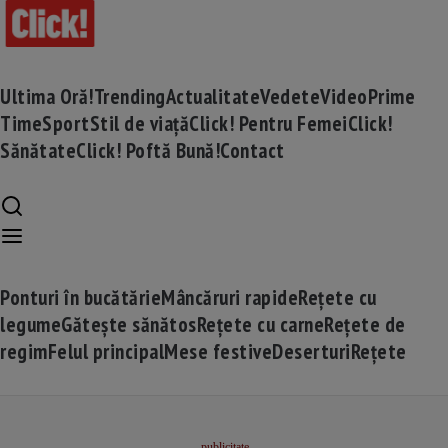
Ultima Oră!
Trending
Actualitate
Vedete
Video
Prime
Time
Sport
Stil de viață
Click! Pentru Femei
Click!
Sănătate
Click! Poftă Bună!
Contact
Ponturi în bucătărie
Mâncăruri rapide
Rețete cu
legume
Gătește sănătos
Rețete cu carne
Rețete de
regim
Felul principal
Mese festive
Deserturi
Rețete