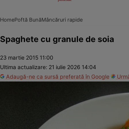
Home
Poftă Bună
Mâncăruri rapide
Spaghete cu granule de soia
23 martie 2015 11:00
Ultima actualizare:
21 iulie 2026 14:04
Adaugă-ne ca sursă preferată în Google
Urmă