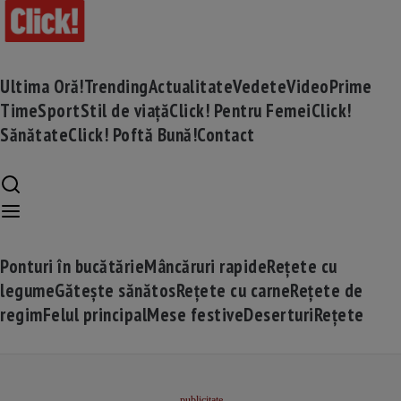
Ultima Oră!
Trending
Actualitate
Vedete
Video
Prime
Time
Sport
Stil de viață
Click! Pentru Femei
Click!
Sănătate
Click! Poftă Bună!
Contact
Ponturi în bucătărie
Mâncăruri rapide
Rețete cu
legume
Gătește sănătos
Rețete cu carne
Rețete de
regim
Felul principal
Mese festive
Deserturi
Rețete