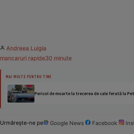
Andreea Luigia
mancaruri rapide
30 minute
MAI MULTE PENTRU TINE
Pericol de moarte la trecerea de cale ferată la Pet
Urmărește-ne pe
Google News
Facebook
In