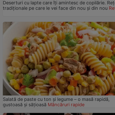
Deserturi cu lapte care îți amintesc de copilărie. Reț
tradiționale pe care le vei face din nou și din nou
Re
Salată de paste cu ton și legume – o masă rapidă,
gustoasă și sățioasă
Mâncăruri rapide