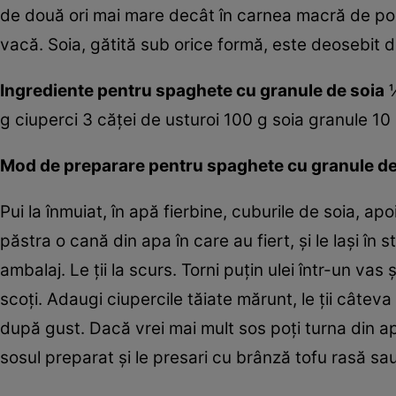
de două ori mai mare decât în carnea macră de porc,
vacă. Soia, gătită sub orice formă, este deosebit d
Ingrediente pentru spaghete cu granule de soia
½
g ciuperci 3 căţei de usturoi 100 g soia granule 10
Mod de preparare pentru spaghete cu granule de
Pui la înmuiat, în apă fierbine, cuburile de soia, apo
păstra o cană din apa în care au fiert, şi le laşi în 
ambalaj. Le ţii la scurs. Torni puţin ulei într-un vas 
scoţi. Adaugi ciupercile tăiate mărunt, le ţii câteva 
după gust. Dacă vrei mai mult sos poţi turna din ap
sosul preparat şi le presari cu brânză tofu rasă sa