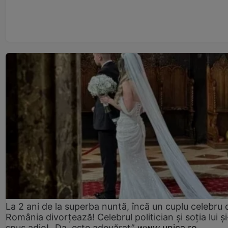
La 2 ani de la superba nuntă, încă un cuplu celebru 
România divorțează! Celebrul politician și soția lui ș
spus adio! „Da, este adevărat”
www.unica.ro