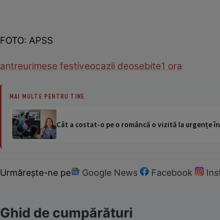
FOTO: APSS
antreuri
mese festive
ocazii deosebite
1 ora
MAI MULTE PENTRU TINE
Cât a costat-o pe o româncă o vizită la urgențe în
Urmărește-ne pe
Google News
Facebook
In
Ghid de cumpărături