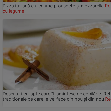
Pizza italiană cu legume proaspete și mozzarella
Re
cu legume
Deserturi cu lapte care îți amintesc de copilărie. Reț
tradiționale pe care le vei face din nou și din nou
Re