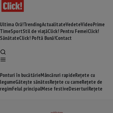
Ultima Oră!
Trending
Actualitate
Vedete
Video
Prime
Time
Sport
Stil de viață
Click! Pentru Femei
Click!
Sănătate
Click! Poftă Bună!
Contact
Ponturi în bucătărie
Mâncăruri rapide
Rețete cu
legume
Gătește sănătos
Rețete cu carne
Rețete de
regim
Felul principal
Mese festive
Deserturi
Rețete