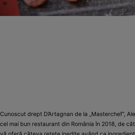
Cunoscut drept D’Artagnan de la „Masterchef“, Ale
cel mai bun restaurant din România în 2018, de cătr
vă oferă câteva reţete inedite având ca ingredient