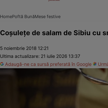
Home
Poftă Bună
Mese festive
Coşuleţe de salam de Sibiu cu 
5 noiembrie 2018 12:21
Ultima actualizare:
21 iulie 2026 13:37
Adaugă-ne ca sursă preferată în Google
Urmă