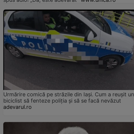
Urmărire comică pe străzile din Iași. Cum a reușit u
biciclist să fenteze poliția și să se facă nevăzut
adevarul.ro