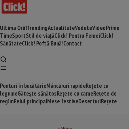
Ultima Oră!
Trending
Actualitate
Vedete
Video
Prime
Time
Sport
Stil de viață
Click! Pentru Femei
Click!
Sănătate
Click! Poftă Bună!
Contact
Ponturi în bucătărie
Mâncăruri rapide
Rețete cu
legume
Gătește sănătos
Rețete cu carne
Rețete de
regim
Felul principal
Mese festive
Deserturi
Rețete