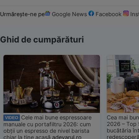
Urmărește-ne pe
Google News
Facebook
In
Ghid de cumpărături
Cele mai bune espressoare
Cea mai bun
VIDEO
2026 – Top 
manuale cu portafiltru 2026: cum
bucătăria înt
obții un espresso de nivel barista
redescoperă 
chiar la tine acasă
adevarul.ro