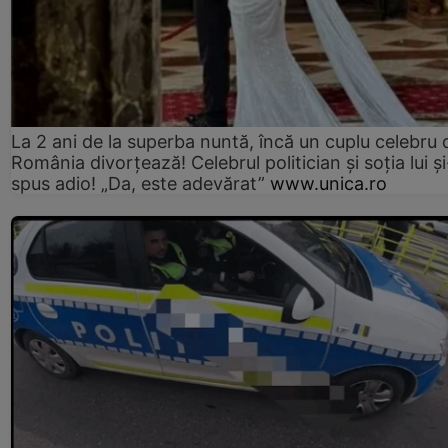
La 2 ani de la superba nuntă, încă un cuplu celebru 
România divorțează! Celebrul politician și soția lui ș
spus adio! „Da, este adevărat”
www.unica.ro