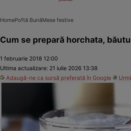
Home
Poftă Bună
Mese festive
Cum se prepară horchata, băutur
1 februarie 2018 12:00
Ultima actualizare:
21 iulie 2026 13:38
Adaugă-ne ca sursă preferată în Google
Urmă