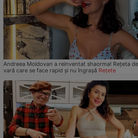
Andreea Moldovan a reinventat shaorma! Rețeta d
vară care se face rapid și nu îngrașă
Rețete