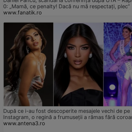
Daniel Pancu, scandal la conferință după UTA – Rap
0: „Mamă, ce penalty! Dacă nu mă respectați, plec”
www.fanatik.ro
După ce i-au fost descoperite mesajele vechi de pe
Instagram, o regină a frumuseții a rămas fără coro
www.antena3.ro