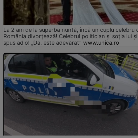
La 2 ani de la superba nuntă, încă un cuplu celebru 
România divorțează! Celebrul politician și soția lui ș
spus adio! „Da, este adevărat”
www.unica.ro