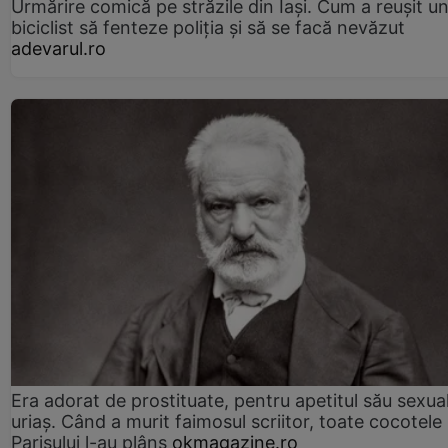
Urmărire comică pe străzile din Iași. Cum a reușit u
biciclist să fenteze poliția și să se facă nevăzut
adevarul.ro
Era adorat de prostituate, pentru apetitul său sexua
uriaș. Când a murit faimosul scriitor, toate cocotele
Parisului l-au plâns
okmagazine.ro