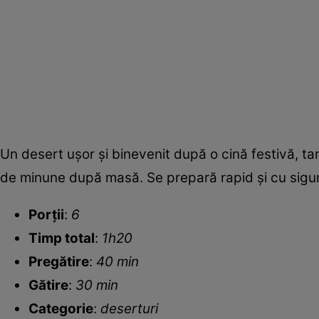
Un desert uşor şi binevenit după o cină festivă, t
de minune după masă. Se prepară rapid şi cu sigur
Porții
:
6
Timp total
:
1h20
Pregătire
:
40 min
Gătire
:
30 min
Categorie
:
deserturi