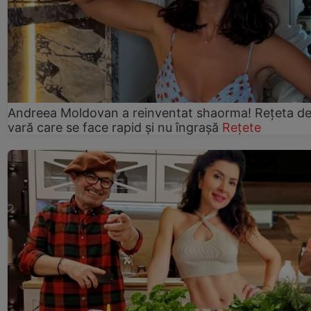
Andreea Moldovan a reinventat shaorma! Rețeta d
vară care se face rapid și nu îngrașă
Rețete