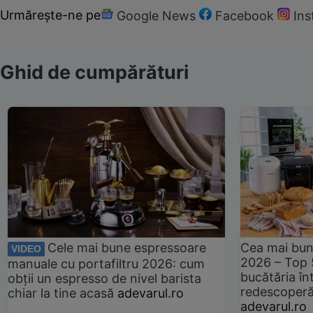
Urmărește-ne pe
Google News
Facebook
In
Ghid de cumpărături
Cele mai bune espressoare
Cea mai bun
VIDEO
2026 – Top 
manuale cu portafiltru 2026: cum
bucătăria înt
obții un espresso de nivel barista
redescoperă 
chiar la tine acasă
adevarul.ro
adevarul.ro