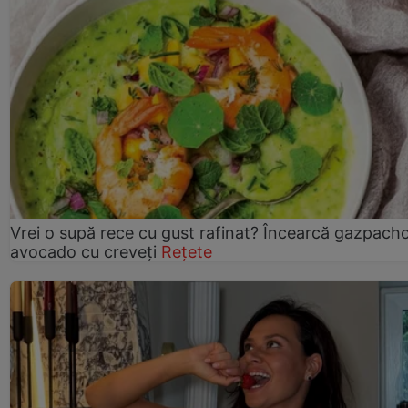
Vrei o supă rece cu gust rafinat? Încearcă gazpach
avocado cu creveți
Rețete