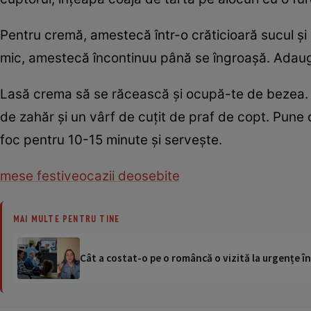
Pentru cremă, amestecă într-o crăticioară sucul şi 
mic, amestecă încontinuu până se îngroaşă. Adaugă
Lasă crema să se răcească şi ocupă-te de bezea. A
de zahăr şi un vârf de cuţit de praf de copt. Pune
foc pentru 10-15 minute şi serveşte.
mese festive
ocazii deosebite
MAI MULTE PENTRU TINE
Cât a costat-o pe o româncă o vizită la urgențe în