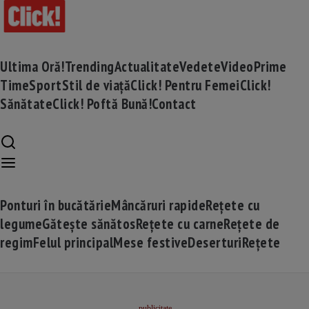
Ultima Oră!
Trending
Actualitate
Vedete
Video
Prime
Time
Sport
Stil de viață
Click! Pentru Femei
Click!
Sănătate
Click! Poftă Bună!
Contact
Ponturi în bucătărie
Mâncăruri rapide
Rețete cu
legume
Gătește sănătos
Rețete cu carne
Rețete de
regim
Felul principal
Mese festive
Deserturi
Rețete