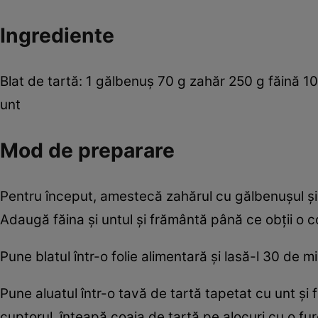
Ingrediente
Blat de tartă: 1 gălbenuş 70 g zahăr 250 g făină 
unt
Mod de preparare
Pentru început, amestecă zahărul cu gălbenuşul şi
Adaugă făina şi untul şi frământă până ce obţii o 
Pune blatul într-o folie alimentară şi lasă-l 30 de m
Pune aluatul într-o tavă de tartă tapetat cu unt şi 
cuptorul, înţeapă coaja de tartă pe alocuri cu o fur