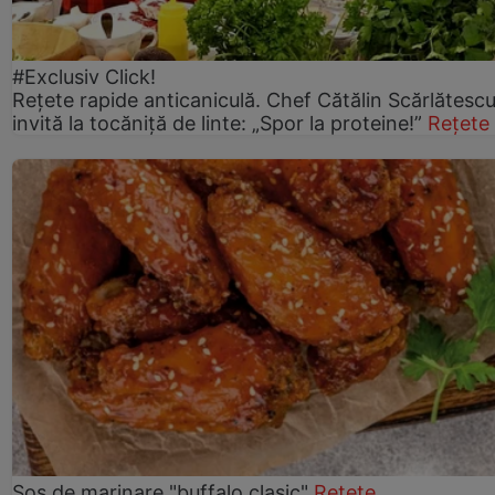
#Exclusiv Click!
Rețete rapide anticaniculă. Chef Cătălin Scărlătesc
invită la tocăniță de linte: „Spor la proteine!”
Rețete
Sos de marinare "buffalo clasic"
Rețete