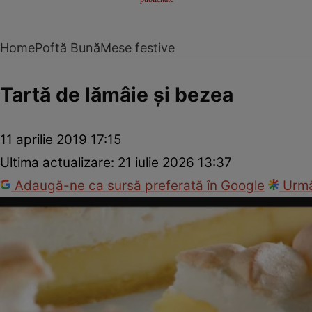
Home
Poftă Bună
Mese festive
Tartă de lămâie şi bezea
11 aprilie 2019 17:15
Ultima actualizare:
21 iulie 2026 13:37
Adaugă-ne ca sursă preferată în Google
Urmă