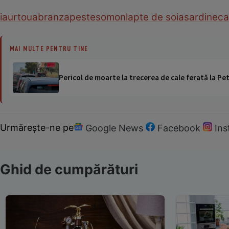
iaurt
oua
branza
peste
somon
lapte de soia
sardine
ca
MAI MULTE PENTRU TINE
Pericol de moarte la trecerea de cale ferată la Pet
Urmărește-ne pe
Google News
Facebook
In
Ghid de cumpărături