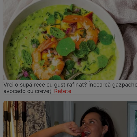
Vrei o supă rece cu gust rafinat? Încearcă gazpach
avocado cu creveți
Rețete