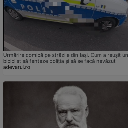
Urmărire comică pe străzile din Iași. Cum a reușit u
biciclist să fenteze poliția și să se facă nevăzut
adevarul.ro