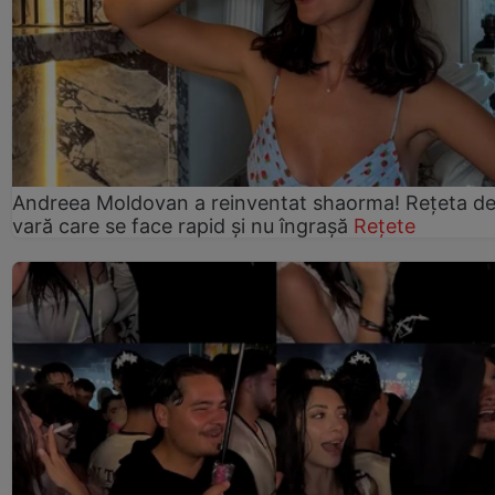
Andreea Moldovan a reinventat shaorma! Rețeta d
vară care se face rapid și nu îngrașă
Rețete