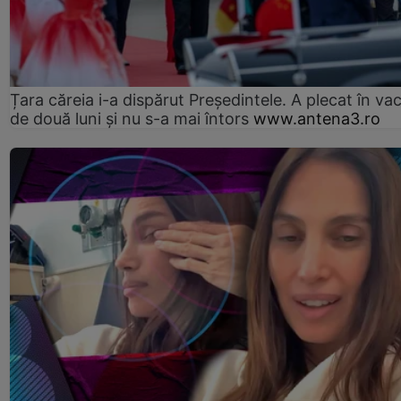
Țara căreia i-a dispărut Președintele. A plecat în va
de două luni și nu s-a mai întors
www.antena3.ro