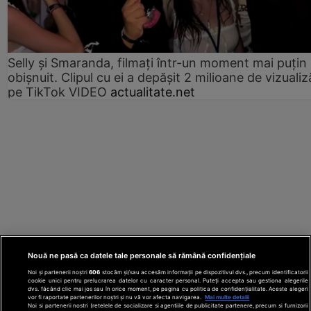
Selly și Smaranda, filmați într-un moment mai puțin
obișnuit. Clipul cu ei a depășit 2 milioane de vizualiz
pe TikTok VIDEO
actualitate.net
Nouă ne pasă ca datele tale personale să rămână confidențiale
Noi și partenerii noștri
606
stocăm și/sau accesăm informații pe dispozitivul dvs., precum identificatorii
cookie unici pentru prelucrarea datelor cu caracter personal. Puteți accepta sau gestiona alegerile
dvs. făcând clic mai jos sau în orice moment, pe pagina cu politica de confidențialitate. Aceste alegeri
vor fi raportate partenerilor noștri și nu vă vor afecta navigarea.
Mai multe detalii
Noi si partenerii nostri (retelele de socializare si agentiile de publicitate partenere, precum si furnizorii