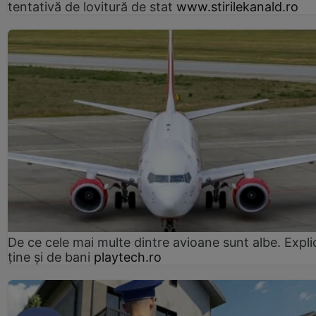
tentativă de lovitură de stat
www.stirilekanald.ro
De ce cele mai multe dintre avioane sunt albe. Expli
ține și de bani
playtech.ro