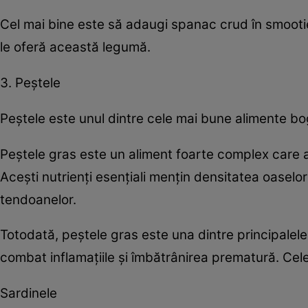
Cel mai bine este să adaugi spanac crud în smootie
le oferă această legumă.
3. Peştele
Peştele este unul dintre cele mai bune alimente bo
Peştele gras este un aliment foarte complex care aj
Aceşti nutrienţi esenţiali menţin densitatea oaselo
tendoanelor.
Totodată, peştele gras este una dintre principalel
combat inflamaţiile şi îmbătrânirea prematură. Cel
Sardinele