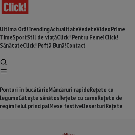
Ultima Oră!
Trending
Actualitate
Vedete
Video
Prime
Time
Sport
Stil de viață
Click! Pentru Femei
Click!
Sănătate
Click! Poftă Bună!
Contact
Ponturi în bucătărie
Mâncăruri rapide
Rețete cu
legume
Gătește sănătos
Rețete cu carne
Rețete de
regim
Felul principal
Mese festive
Deserturi
Rețete