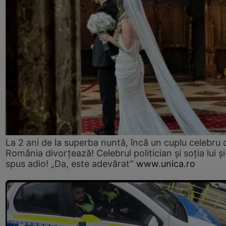
La 2 ani de la superba nuntă, încă un cuplu celebru 
România divorțează! Celebrul politician și soția lui ș
spus adio! „Da, este adevărat”
www.unica.ro