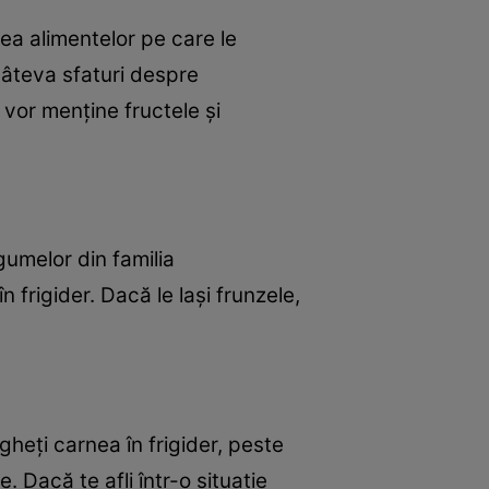
ea alimentelor pe care le
câteva sfaturi despre
 vor menţine fructele şi
gumelor din familia
n frigider. Dacă le laşi frunzele,
gheţi carnea în frigider, peste
 Dacă te afli într-o situaţie