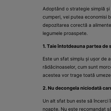
Adoptând o strategie simplă şi
cumperi, vei putea economisi ba
depozitarea corectă a alimentel
legumele proaspete.
1. Taie întotdeauna partea de
Este un sfat simplu şi uşor de a
rădăcinoaselor, cum sunt morcovii
acestea vor trage toată umeze
2. Nu decongela niciodată car
Un alt sfat bun este să încerci 
noapte. Nu este recomandat să o