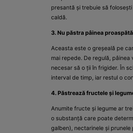
presantă şi trebuie să foloseşt
caldă.
3. Nu păstra pâinea proaspătă 
Aceasta este o greşeală pe care
mai repede. De regulă, pâinea v
necesar să o ţii în frigider. În
interval de timp, iar restul o co
4. Păstrează fructele şi legum
Anumite fructe şi legume ar tre
o substanţă care poate determi
galben), nectarinele şi prunele