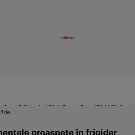
me
Sport
Stil de viață
Click! Pentru Femei
Click! Sănătate
ărie
mentele proaspete în frigider