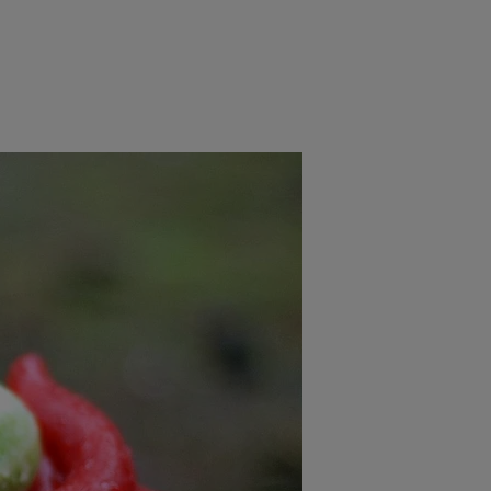
rincipal
Mese festive
Deserturi
Rețete