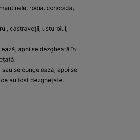
lementinele, rodia, conopida,
, castraveţii, usturoiul,
elează, apoi se dezgheaţă în
eţată.
e sau se congelează, apoi se
ă ce au fost dezgheţate.