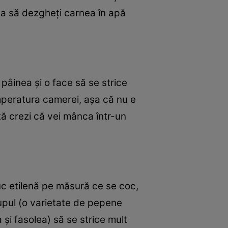
ca să dezgheţi carnea în apă
pâinea şi o face să se strice
emperatura camerei, aşa că nu e
ltă crezi că vei mânca într-un
uc etilenă pe măsură ce se coc,
upul (o varietate de pepene
şi fasolea) să se strice mult