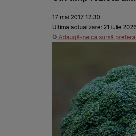
Ponturi în bucătărie
Mâncăruri rapide
Rețete cu legume
17 mai 2017 12:30
Ultima actualizare:
21 iulie 202
Adaugă-ne ca sursă preferat