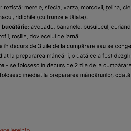
er rezistă: merele, sfecla, varza, morcovii, ţelina, c
cul, ridichile (cu frunzele tăiate).
n bucătărie:
avocado, bananele, busuiocul, coriandrul
ii, roşiile, dovlecelul de iarnă.
e în decurs de 3 zile de la cumpărare sau se cong
ediat la prepararea mâncării, o dată ce a fost dezgh
re
- se folosesc în decurs de 2 zile de la cumpărar
e folosesc imediat la prepararea mâncărurilor, odat
e
ateliere
info