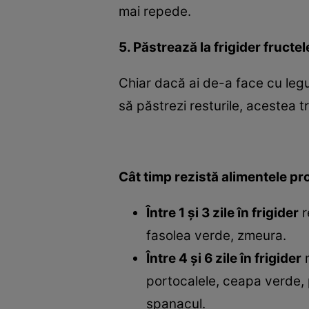
mai repede.
5. Păstrează la frigider fructel
Chiar dacă ai de-a face cu legu
să păstrezi resturile, acestea tr
Cât timp rezistă alimentele pro
Între 1 şi 3 zile în frigider
r
fasolea verde, zmeura.
Între 4 şi 6 zile în frigider
r
portocalele, ceapa verde, p
spanacul.