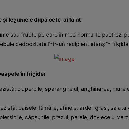
e şi legumele după ce le-ai tăiat
me sau fructe pe care în mod normal le păstrezi pe
ebuie dedpozitate într-un recipient etanş în frigider
aspete în frigider
ezistă: ciupercile, sparanghelul, anghinarea, murele
ezistă: caisele, lămâile, afinele, ardeii graşi, salata
iersicile, căpşunile, prazul, perele, dovlecelul verde