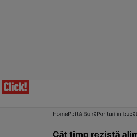
Ultima Oră!
Trending
Actualitate
Vedete
Video
Prime Ti
Home
Poftă Bună
Ponturi în bucăt
Cât timp rezistă ali