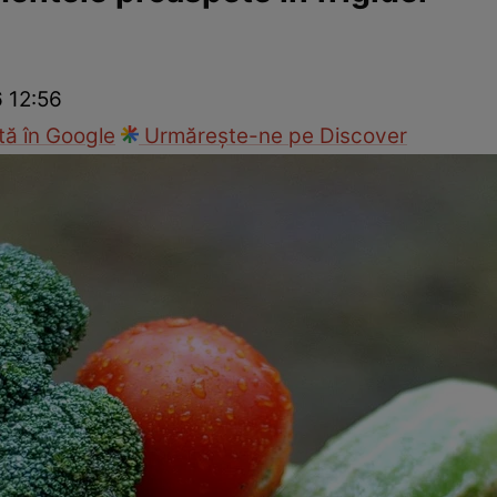
Gătește sănătos
Rețete cu carne
Rețete de regim
Felul p
6 12:56
ă în Google
Urmărește-ne pe Discover