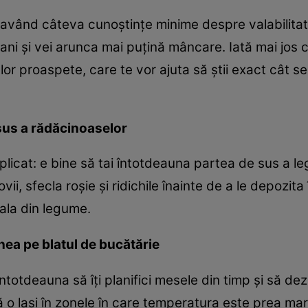
 având câteva cunoştinţe minime despre valabilitat
ni şi vei arunca mai puţină mâncare. Iată mai jos 
or proaspete, care te vor ajuta să ştii exact cât se
 sus a rădăcinoaselor
plicat: e bine să tai întotdeauna partea de sus a le
, sfecla roşie şi ridichile înainte de a le depozita î
ala din legume.
nea pe blatul de bucătărie
întotdeauna să îţi planifici mesele din timp şi să dez
 laşi în zonele în care temperatura este prea mare.