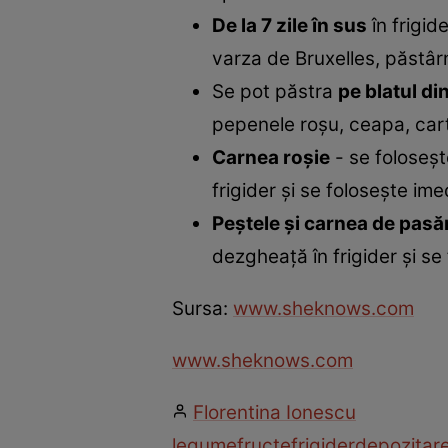
De la 7 zile în sus
în frigid
varza de Bruxelles, păstârna
Se pot păstra
pe blatul di
pepenele roşu, ceapa, cartof
Carnea roşie
- se foloseşt
frigider şi se foloseşte im
Peştele şi carnea de pasă
dezgheaţă în frigider şi s
Sursa:
www.sheknows.com
www.sheknows.com
Florentina Ionescu
legume
fructe
frigider
depozitar