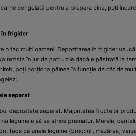
i carne congelată pentru a prepara cina, poţi încer
în frigider
 o fac mulţi oameni. Depozitarea în frigider usucă 
a rezista în jur de patru zile dacă e păstrată la t
 schimb, poţi porţiona pâinea în funcţie de cât de mu
ngelezi.
ele separat
bui depozitate separat. Majoritatea fructelor prod
na legumele să se strice prematur. Merele, cantal
 pot face ca unele legume (broccoli, mazărea, varza 