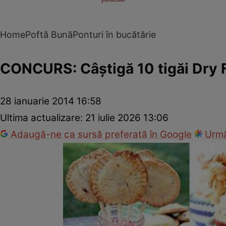
Home
Poftă Bună
Ponturi în bucătărie
CONCURS: Câştigă 10 tigăi Dry 
28 ianuarie 2014 16:58
Ultima actualizare:
21 iulie 2026 13:06
Adaugă-ne ca sursă preferată în Google
Urmă