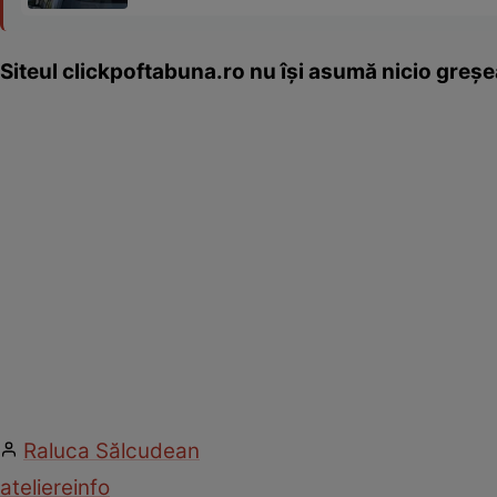
Siteul clickpoftabuna.ro nu îşi asumă nicio greşea
Raluca Sălcudean
ateliere
info