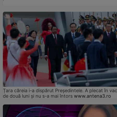
Țara căreia i-a dispărut Președintele. A plecat în va
de două luni și nu s-a mai întors
www.antena3.ro