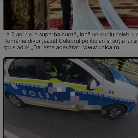
La 2 ani de la superba nuntă, încă un cuplu celebru 
România divorțează! Celebrul politician și soția lui ș
spus adio! „Da, este adevărat”
www.unica.ro