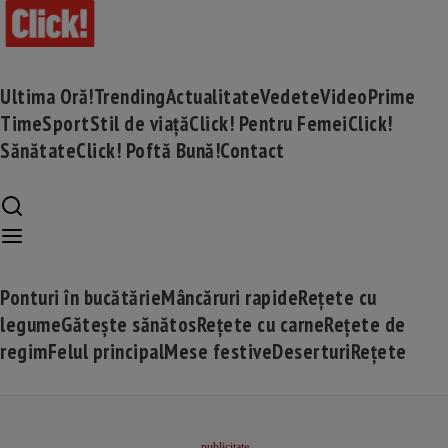
Ultima Oră!
Trending
Actualitate
Vedete
Video
Prime
Time
Sport
Stil de viață
Click! Pentru Femei
Click!
Sănătate
Click! Poftă Bună!
Contact
Ponturi în bucătărie
Mâncăruri rapide
Rețete cu
legume
Gătește sănătos
Rețete cu carne
Rețete de
regim
Felul principal
Mese festive
Deserturi
Rețete