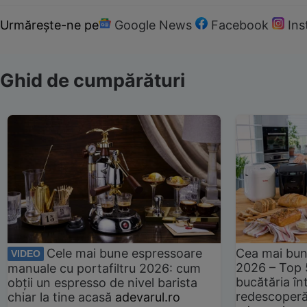
Urmărește-ne pe
Google News
Facebook
In
Ghid de cumpărături
Cele mai bune espressoare
Cea mai bun
VIDEO
2026 – Top 
manuale cu portafiltru 2026: cum
bucătăria înt
obții un espresso de nivel barista
redescoperă 
chiar la tine acasă
adevarul.ro