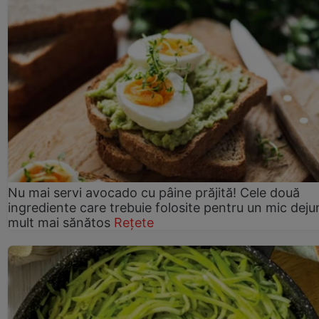
Nu mai servi avocado cu pâine prăjită! Cele două
ingrediente care trebuie folosite pentru un mic deju
mult mai sănătos
Rețete