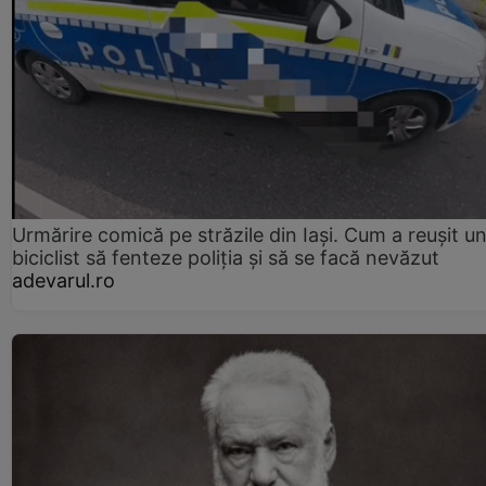
Urmărire comică pe străzile din Iași. Cum a reușit u
biciclist să fenteze poliția și să se facă nevăzut
adevarul.ro