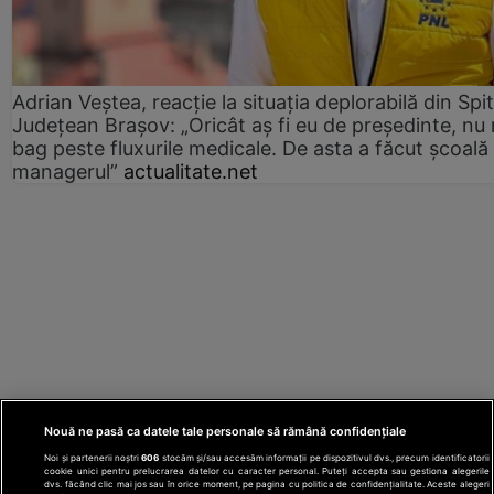
Adrian Veștea, reacție la situația deplorabilă din Spit
Județean Brașov: „Oricât aș fi eu de președinte, nu
bag peste fluxurile medicale. De asta a făcut școală
managerul”
actualitate.net
Nouă ne pasă ca datele tale personale să rămână confidențiale
Noi și partenerii noștri
606
stocăm și/sau accesăm informații pe dispozitivul dvs., precum identificatorii
cookie unici pentru prelucrarea datelor cu caracter personal. Puteți accepta sau gestiona alegerile
dvs. făcând clic mai jos sau în orice moment, pe pagina cu politica de confidențialitate. Aceste alegeri