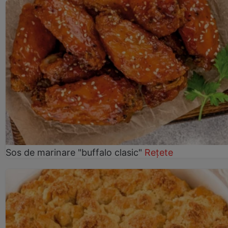
Sos de marinare "buffalo clasic"
Rețete