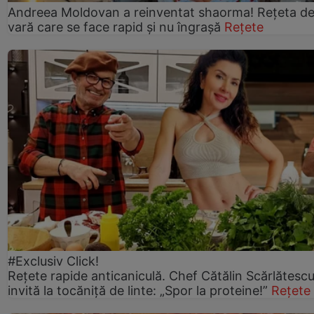
Andreea Moldovan a reinventat shaorma! Rețeta d
vară care se face rapid și nu îngrașă
Rețete
#Exclusiv Click!
Rețete rapide anticaniculă. Chef Cătălin Scărlătesc
invită la tocăniță de linte: „Spor la proteine!”
Rețete