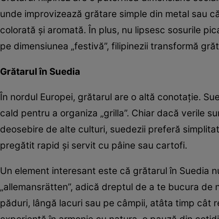
unde improvizează grătare simple din metal sau că
colorată și aromată. În plus, nu lipsesc sosurile pi
pe dimensiunea „festivă”, filipinezii transformă gr
Grătarul în Suedia
În nordul Europei, grătarul are o altă conotație. S
cald pentru a organiza „grilla”. Chiar dacă verile su
deosebire de alte culturi, suedezii preferă simplita
pregătit rapid și servit cu pâine sau cartofi.
Un element interesant este că grătarul în Suedia nu 
„allemansrätten”, adică dreptul de a te bucura de n
păduri, lângă lacuri sau pe câmpii, atâta timp cât r