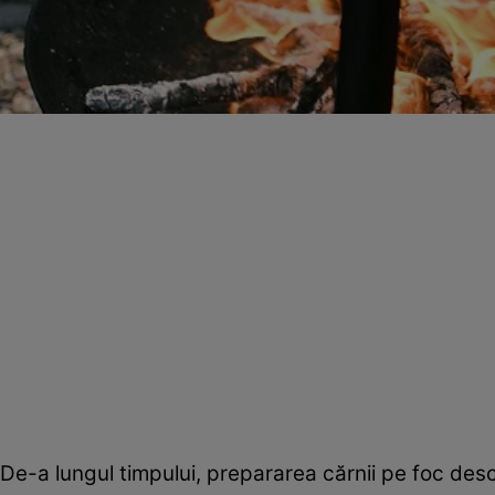
De-a lungul timpului, prepararea cărnii pe foc desch