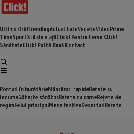
Ultima Oră!
Trending
Actualitate
Vedete
Video
Prime
Time
Sport
Stil de viață
Click! Pentru Femei
Click!
Sănătate
Click! Poftă Bună!
Contact
Ponturi în bucătărie
Mâncăruri rapide
Rețete cu
legume
Gătește sănătos
Rețete cu carne
Rețete de
regim
Felul principal
Mese festive
Deserturi
Rețete