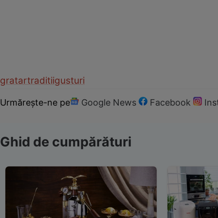
gratar
traditii
gusturi
Urmărește-ne pe
Google News
Facebook
In
Ghid de cumpărături