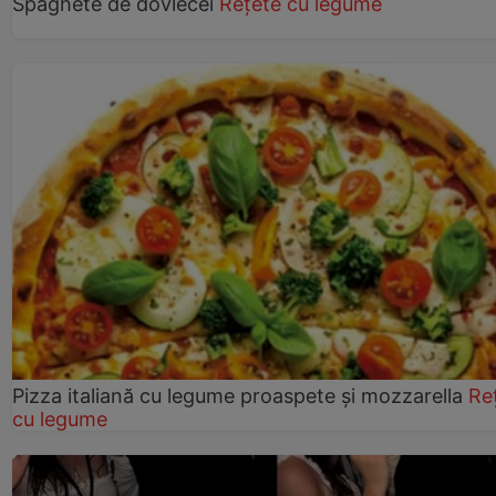
Spaghete de dovlecei
Rețete cu legume
Pizza italiană cu legume proaspete și mozzarella
Re
cu legume