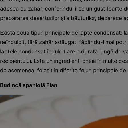
adesea cu zahăr, conferindu-i-se un gust foarte dul
prepararea deserturilor și a băuturilor, deoarece a
Există două tipuri principale de lapte condensat: l
neîndulcit, fără zahăr adăugat, făcându-l mai potriv
laptele condensat îndulcit are o durată lungă de val
recipientului. Este un ingredient-cheie în multe des
de asemenea, folosit în diferite feluri principale d
Budincă spaniolă Flan