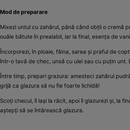
Mod de preparare
Mixezi untul cu zahărul, până când obții o cremă 
ouăle bătute în prealabil, iar la final, esența de van
Încorporezi, în ploaie, făina, sarea și praful de cop
într-o tavă de chec, unsă cu ulei sau cu puțin unt.
Între timp, prepari grazura: amesteci zahărul pudră c
grijă ca glazura să nu fie foarte lichidă!
Scoți checul, îl lași la răcit, apoi îl glazurezi și, la
aștepți să se întărească glazura.