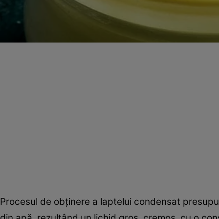
Procesul de obținere a laptelui condensat presupu
din apă, rezultând un lichid gros, cremos, cu o consi