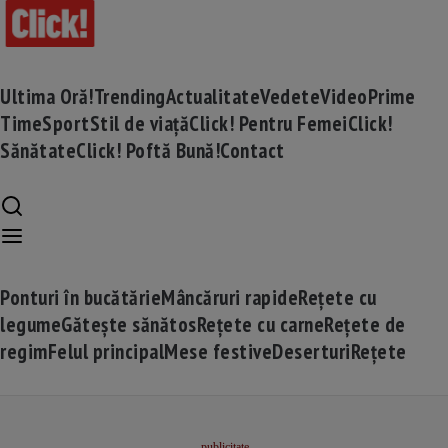
Ultima Oră!
Trending
Actualitate
Vedete
Video
Prime
Time
Sport
Stil de viață
Click! Pentru Femei
Click!
Sănătate
Click! Poftă Bună!
Contact
Ponturi în bucătărie
Mâncăruri rapide
Rețete cu
legume
Gătește sănătos
Rețete cu carne
Rețete de
regim
Felul principal
Mese festive
Deserturi
Rețete