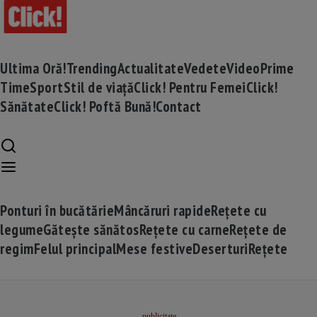
Ultima Oră!
Trending
Actualitate
Vedete
Video
Prime
Time
Sport
Stil de viață
Click! Pentru Femei
Click!
Sănătate
Click! Poftă Bună!
Contact
Ponturi în bucătărie
Mâncăruri rapide
Rețete cu
legume
Gătește sănătos
Rețete cu carne
Rețete de
regim
Felul principal
Mese festive
Deserturi
Rețete