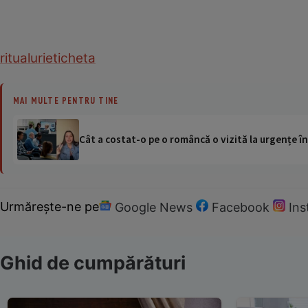
ritualuri
eticheta
MAI MULTE PENTRU TINE
Cât a costat-o pe o româncă o vizită la urgențe în
Urmărește-ne pe
Google News
Facebook
In
Ghid de cumpărături