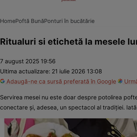
Home
Poftă Bună
Ponturi în bucătărie
Ritualuri si etichetă la mesele lu
7 august 2025 19:56
Ultima actualizare:
21 iulie 2026 13:08
Adaugă-ne ca sursă preferată în Google
Urmă
Servirea mesei nu este doar despre potolirea poftelo
conectare și, adesea, un spectacol al tradiției. Ia