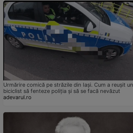
Urmărire comică pe străzile din Iași. Cum a reușit u
biciclist să fenteze poliția și să se facă nevăzut
adevarul.ro