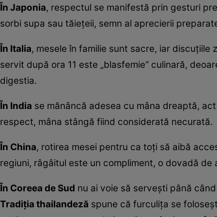
În Japonia
, respectul se manifestă prin gesturi pr
sorbi supa sau tăiețeii, semn al aprecierii preparate
În Italia
, mesele în familie sunt sacre, iar discuții
servit după ora 11 este „blasfemie“ culinară, deoa
digestia.
În India
se mănâncă adesea cu mâna dreaptă, act con
respect, mâna stângă fiind considerată necurată.
În China
, rotirea mesei pentru ca toți să aibă acce
regiuni, râgâitul este un compliment, o dovadă de
În Coreea de Sud
nu ai voie să servești până când 
Tradiția tha
ilandeză
spune că furculița se foloseșt