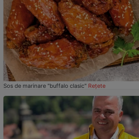
Sos de marinare "buffalo clasic"
Rețete