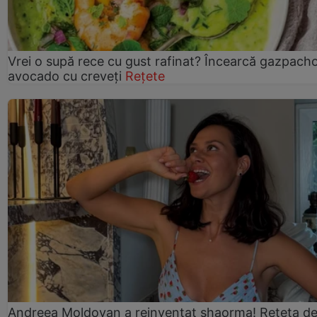
Vrei o supă rece cu gust rafinat? Încearcă gazpach
avocado cu creveți
Rețete
Andreea Moldovan a reinventat shaorma! Rețeta d