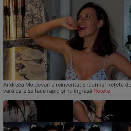
Andreea Moldovan a reinventat shaorma! Rețeta d
vară care se face rapid și nu îngrașă
Rețete