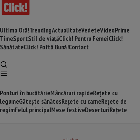
Ultima Oră!
Trending
Actualitate
Vedete
Video
Prime
Time
Sport
Stil de viață
Click! Pentru Femei
Click!
Sănătate
Click! Poftă Bună!
Contact
Ponturi în bucătărie
Mâncăruri rapide
Rețete cu
legume
Gătește sănătos
Rețete cu carne
Rețete de
regim
Felul principal
Mese festive
Deserturi
Rețete