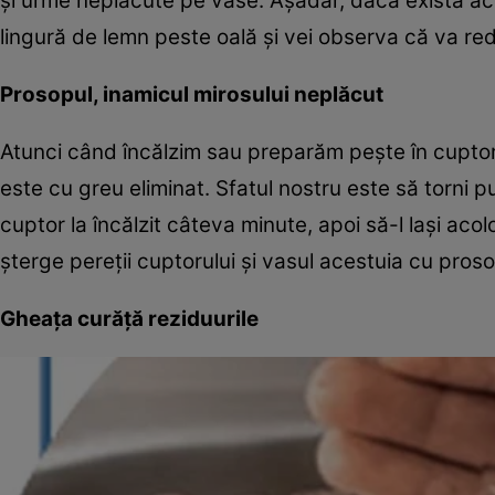
și urme neplăcute pe vase. Așadar, dacă există ace
lingură de lemn peste oală și vei observa că va red
Prosopul, inamicul mirosului neplăcut
Atunci când încălzim sau preparăm pește în cuptoru
este cu greu eliminat. Sfatul nostru este să torni 
cuptor la încălzit câteva minute, apoi să-l lași ac
șterge pereții cuptorului și vasul acestuia cu proso
Gheața curăță reziduurile