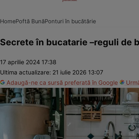
Home
Poftă Bună
Ponturi în bucătărie
Secrete în bucatarie –reguli de 
17 aprilie 2024 17:38
Ultima actualizare:
21 iulie 2026 13:07
Adaugă-ne ca sursă preferată în Google
Urmă