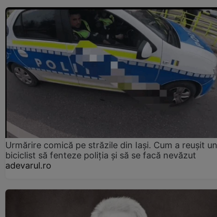
Urmărire comică pe străzile din Iași. Cum a reușit u
biciclist să fenteze poliția și să se facă nevăzut
adevarul.ro