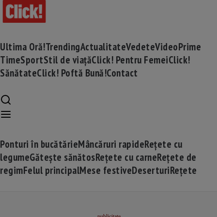
Ultima Oră!
Trending
Actualitate
Vedete
Video
Prime
Time
Sport
Stil de viață
Click! Pentru Femei
Click!
Sănătate
Click! Poftă Bună!
Contact
Ponturi în bucătărie
Mâncăruri rapide
Rețete cu
legume
Gătește sănătos
Rețete cu carne
Rețete de
regim
Felul principal
Mese festive
Deserturi
Rețete