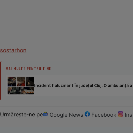
sos
tarhon
MAI MULTE PENTRU TINE
Incident halucinant în județul Cluj. O ambulanță 
Urmărește-ne pe
Google News
Facebook
In