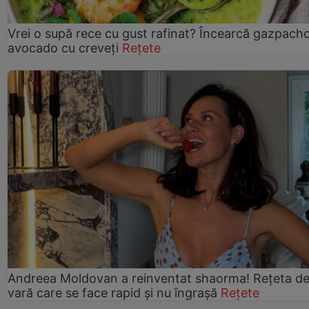
Vrei o supă rece cu gust rafinat? Încearcă gazpach
avocado cu creveți
Rețete
Andreea Moldovan a reinventat shaorma! Rețeta d
vară care se face rapid și nu îngrașă
Rețete