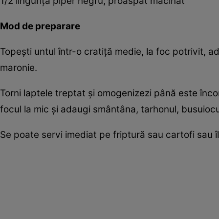
1/2 linguriță piper negru, proaspăt măcinat
Mod de preparare
Topești untul într-o cratiță medie, la foc potrivit,
maronie.
Torni laptele treptat și omogenizezi până este înco
focul la mic și adaugi smântâna, tarhonul, busuiocul,
Se poate servi imediat pe friptură sau cartofi sau îl