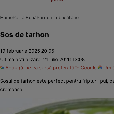
Home
Poftă Bună
Ponturi în bucătărie
Sos de tarhon
19 februarie 2025 20:05
Ultima actualizare:
21 iulie 2026 13:08
Adaugă-ne ca sursă preferată în Google
Urmă
Sosul de tarhon este perfect pentru fripturi, pui,
cremoasă.