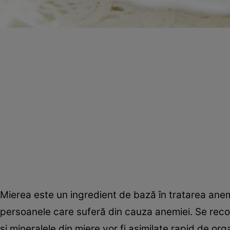
Mierea este un ingredient de bază în tratarea anemi
persoanele care suferă din cauza anemiei. Se reco
şi mineralele din miere vor fi asimilate rapid de or