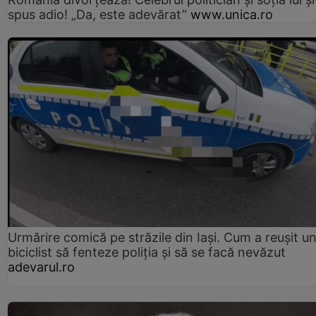
spus adio! „Da, este adevărat”
www.unica.ro
Urmărire comică pe străzile din Iași. Cum a reușit u
biciclist să fenteze poliția și să se facă nevăzut
adevarul.ro