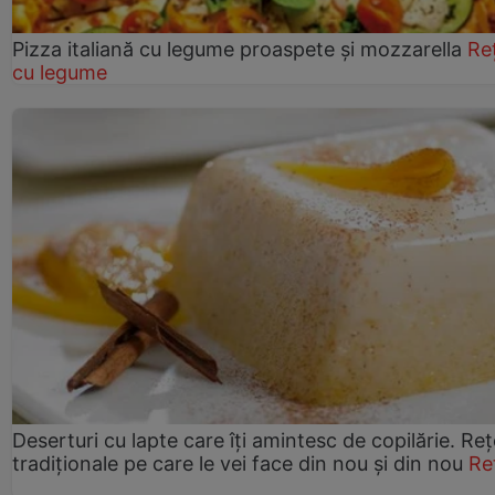
Pizza italiană cu legume proaspete și mozzarella
Re
cu legume
Deserturi cu lapte care îți amintesc de copilărie. Reț
tradiționale pe care le vei face din nou și din nou
Re