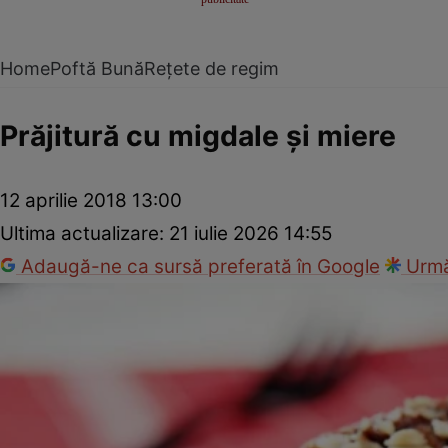
Home
Poftă Bună
Rețete de regim
Prăjitură cu migdale şi miere
12 aprilie 2018 13:00
Ultima actualizare:
21 iulie 2026 14:55
Adaugă-ne ca sursă preferată în Google
Urmă