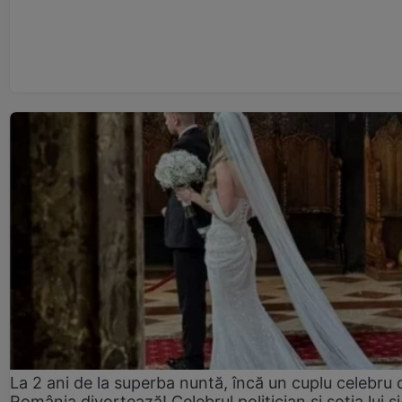
La 2 ani de la superba nuntă, încă un cuplu celebru 
România divorțează! Celebrul politician și soția lui ș