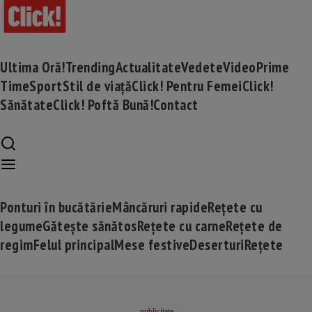
Ultima Oră!
Trending
Actualitate
Vedete
Video
Prime
Time
Sport
Stil de viață
Click! Pentru Femei
Click!
Sănătate
Click! Poftă Bună!
Contact
Ponturi în bucătărie
Mâncăruri rapide
Rețete cu
legume
Gătește sănătos
Rețete cu carne
Rețete de
regim
Felul principal
Mese festive
Deserturi
Rețete