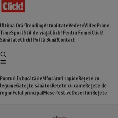
Ultima Oră!
Trending
Actualitate
Vedete
Video
Prime
Time
Sport
Stil de viață
Click! Pentru Femei
Click!
Sănătate
Click! Poftă Bună!
Contact
Ponturi în bucătărie
Mâncăruri rapide
Rețete cu
legume
Gătește sănătos
Rețete cu carne
Rețete de
regim
Felul principal
Mese festive
Deserturi
Rețete