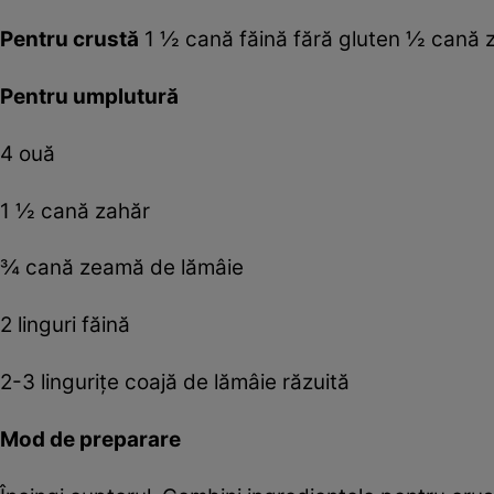
Pentru crustă
1 ½ cană făină fără gluten ½ cană 
Pentru umplutură
4 ouă
1 ½ cană zahăr
¾ cană zeamă de lămâie
2 linguri făină
2-3 linguriţe coajă de lămâie răzuită
Mod de preparare