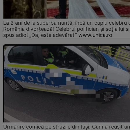
La 2 ani de la superba nuntă, încă un cuplu celebru 
România divorțează! Celebrul politician și soția lui ș
spus adio! „Da, este adevărat”
www.unica.ro
Urmărire comică pe străzile din Iași. Cum a reușit u