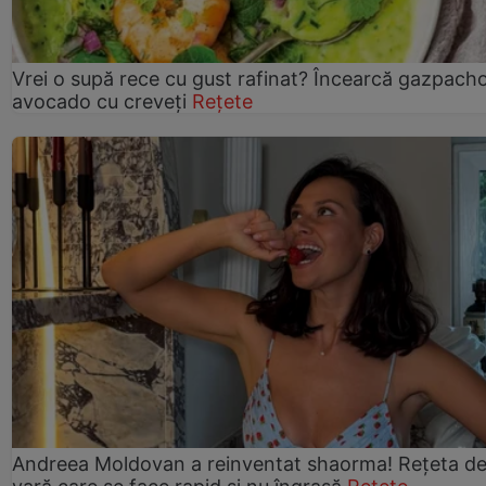
Vrei o supă rece cu gust rafinat? Încearcă gazpach
avocado cu creveți
Rețete
Andreea Moldovan a reinventat shaorma! Rețeta d