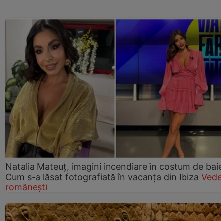
Natalia Mateuț, imagini incendiare în costum de bai
Cum s-a lăsat fotografiată în vacanța din Ibiza
Vede
românești