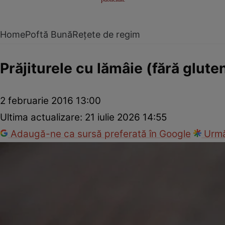
Home
Poftă Bună
Rețete de regim
Prăjiturele cu lămâie (fără glute
2 februarie 2016 13:00
Ultima actualizare:
21 iulie 2026 14:55
Adaugă-ne ca sursă preferată în Google
Urmă