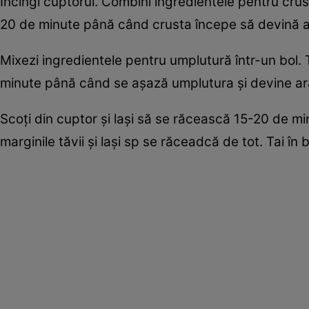
Încingi cuptorul. Combini ingredientele pentru crust
20 de minute până când crusta începe să devină ar
Mixezi ingredientele pentru umplutură într-un bol. 
minute până când se aşază umplutura şi devine ar
Scoţi din cuptor şi laşi să se răcească 15-20 de m
marginile tăvii şi laşi sp se răceadcă de tot. Tai în b