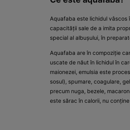
Aquafaba este lichidul vâscos î
capacităţii sale de a imita propr
special al albuşului, în prepar
Aquafaba are în compoziţie carbo
uscate de năut în lichidul în ca
maionezei, emulsia este proces
sosul), spumare, coagulare, gela
precum nuga, bezele, macarons,
este sărac în calorii, nu conţine