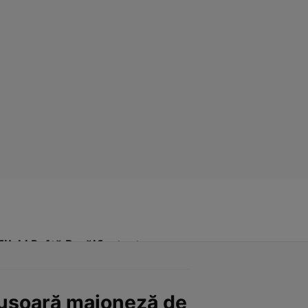
Click! Poftă Bună!
Contact
i uşoară maioneză de