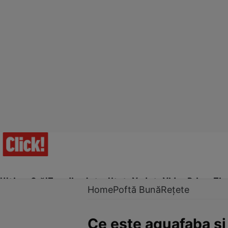
Ultima Oră!
Trending
Actualitate
Vedete
Video
Prime Ti
Home
Poftă Bună
Rețete
Ce este aquafaba şi