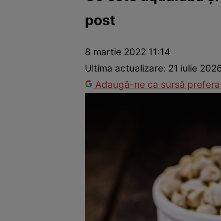
post
Ponturi în bucătărie
Mâncăruri rapide
Rețete cu legume
8 martie 2022 11:14
Ultima actualizare:
21 iulie 202
Adaugă-ne ca sursă preferat