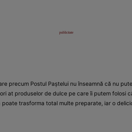
ntare precum Postul Paştelui nu înseamnă că nu put
itori at produselor de dulce pe care îi putem folosi 
poate trasforma total multe preparate, iar o delic