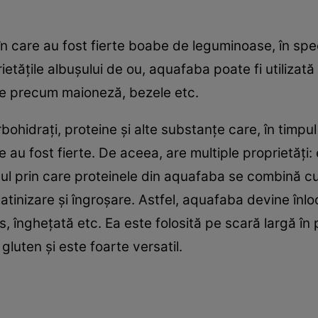
n care au fost fierte boabe de leguminoase, în spe
ietăţile albuşului de ou, aquafaba poate fi utilizată c
ate precum maioneză, bezele etc.
hidraţi, proteine ​​şi alte substanţe care, în timpul 
re au fost fierte. De aceea, are multiple proprietăţi:
ul prin care proteinele din aquafaba se combină cu 
tinizare şi îngroşare. Astfel, aquafaba devine înlo
 îngheţată etc. Ea este folosită pe scară largă în 
 gluten şi este foarte versatil.