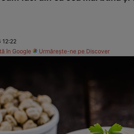
Gătește sănătos
Rețete cu carne
Rețete de regim
Felul p
6 12:22
ă în Google
Urmărește-ne pe Discover