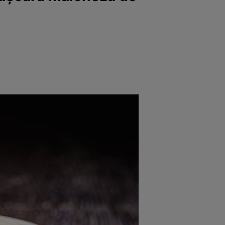
rincipal
Mese festive
Deserturi
Rețete