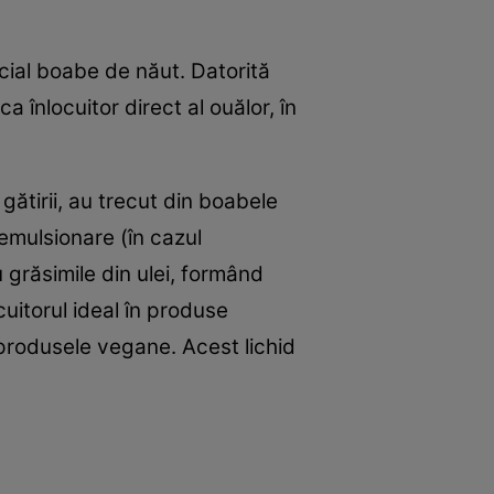
cial boabe de năut. Datorită
a înlocuitor direct al ouălor, în
gătirii, au trecut din boabele
 emulsionare (în cazul
grăsimile din ulei, formând
cuitorul ideal în produse
produsele vegane. Acest lichid