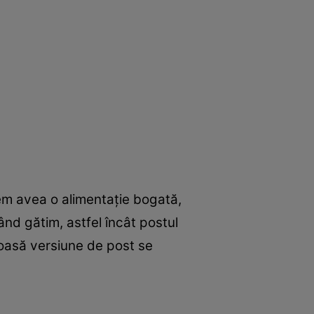
em avea o alimentaţie bogată,
când gătim, astfel încât postul
ioasă versiune de post se