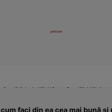
me
Sport
Stil de viață
Click! Pentru Femei
Click! Sănătate
 cum faci din ea cea mai bună ş