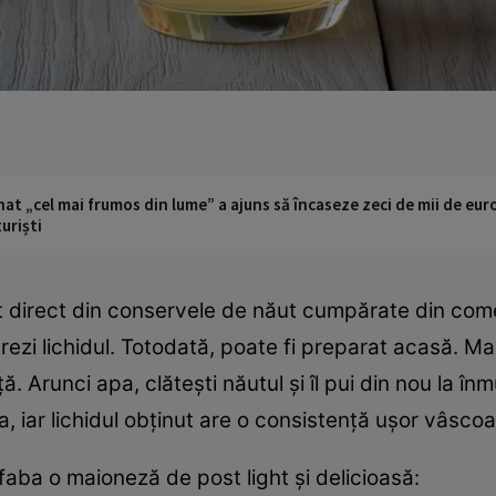
t „cel mai frumos din lume” a ajuns să încaseze zeci de mii de eur
turiști
it direct din conservele de năut cumpărate din come
rezi lichidul. Totodată, poate fi preparat acasă. Mai 
ă. Arunci apa, clăteşti năutul şi îl pui din nou la înm
iar lichidul obţinut are o consistenţă uşor vâscoasă.
aba o maioneză de post light şi delicioasă: