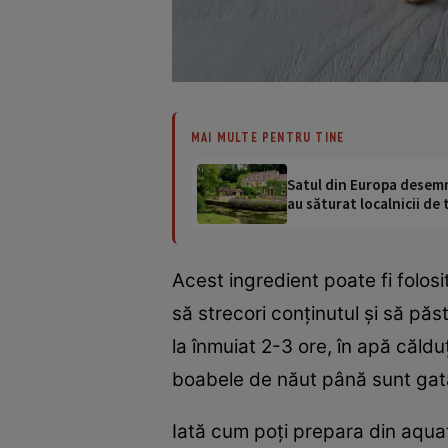
MAI MULTE PENTRU TINE
Satul din Europa desemna
au săturat localnicii de 
Acest ingredient poate fi folos
să strecori conţinutul şi să păst
la înmuiat 2-3 ore, în apă călduţ
boabele de năut până sunt gata, 
Iată cum poţi prepara din aquaf