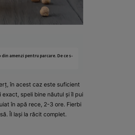
o din amenzi pentru parcare. De ce s-
rţ, în acest caz este suficient
exact, speli bine năutul şi îl pui
uiat în apă rece, 2-3 ore. Fierbi
 Îl laşi la răcit complet.