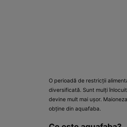
O perioadă de restricţii alime
diversificată. Sunt mulţi înlocu
devine mult mai uşor. Maioneza 
obţine din aquafaba.
Ce este aquafaba?