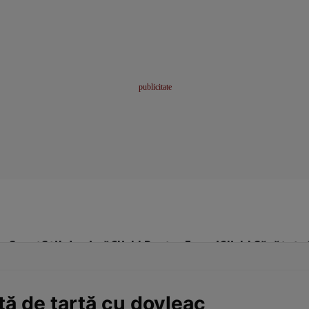
me
Sport
Stil de viață
Click! Pentru Femei
Click! Sănătate
tă de tartă cu dovleac