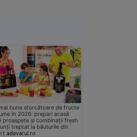
mai bune storcătoare de fructe
gume în 2026: prepari acasă
i proaspete și combinații fresh
unți treptat la băuturile din
rț
adevarul.ro