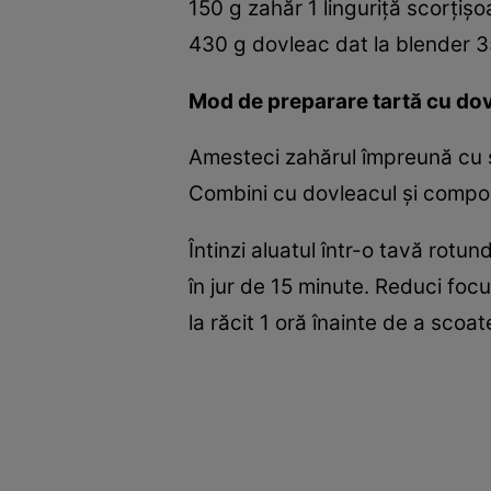
150 g zahăr 1 linguriţă scorţiş
430 g dovleac dat la blender 35
Mod de preparare tartă cu do
Amesteci zahărul împreună cu sc
Combini cu dovleacul şi compozi
Întinzi aluatul într-o tavă rotu
în jur de 15 minute. Reduci foc
la răcit 1 oră înainte de a scoa