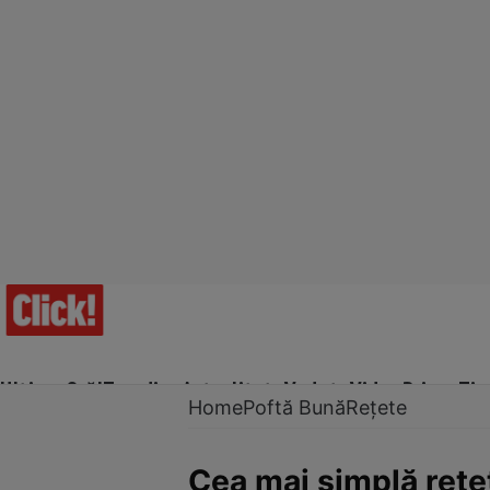
Ultima Oră!
Trending
Actualitate
Vedete
Video
Prime Ti
Home
Poftă Bună
Rețete
Cea mai simplă reţe