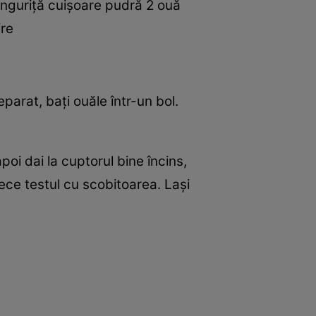
linguriţă cuişoare pudră 2 ouă
ire
parat, baţi ouăle într-un bol.
poi dai la cuptorul bine încins,
ece testul cu scobitoarea. Laşi