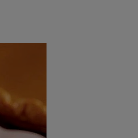
rincipal
Mese festive
Deserturi
Rețete