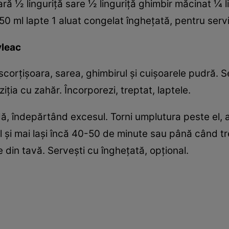
oară ½ linguriţă sare ½ linguriţă ghimbir măcinat ¼ 
0 ml lapte 1 aluat congelat îngheţată, pentru serv
vleac
orţişoara, sarea, ghimbirul şi cuişoarele pudră. Se
ţia cu zahăr. Încorporezi, treptat, laptele.
ndă, îndepărtând excesul. Torni umplutura peste el, a
ul şi mai laşi încă 40-50 de minute sau până când tr
te din tavă. Serveşti cu îngheţată, opţional.