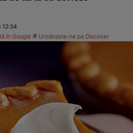
Gătește sănătos
Rețete cu carne
Rețete de regim
Felul p
6 12:34
ă în Google
Urmărește-ne pe Discover