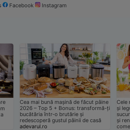
s
Facebook
Instagram
are
Cea mai bună mașină de făcut pâine
Cele 
2026 – Top 5 + Bonus: transformă-ți
și le
um
bucătăria într-o brutărie și
sucur
ta
redescoperă gustul pâinii de casă
și ren
adevarul.ro
come