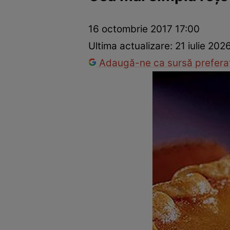
Ponturi în bucătărie
Mâncăruri rapide
Rețete cu legume
16 octombrie 2017 17:00
Ultima actualizare:
21 iulie 202
Adaugă-ne ca sursă preferat