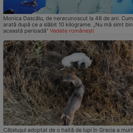
Monica Dascălu, de nerecunoscut la 48 de ani. Cum
arată după ce a slăbit 10 kilograme. „Nu mă simt bin
această perioadă”
Vedete românești
Cățelușul adoptat de o haită de lupi în Grecia a muri