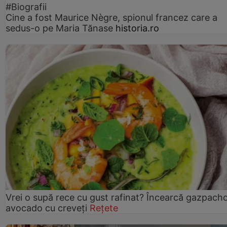
#Biografii
Cine a fost Maurice Nègre, spionul francez care a
sedus-o pe Maria Tănase
historia.ro
Vrei o supă rece cu gust rafinat? Încearcă gazpach
avocado cu creveți
Rețete