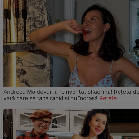
Andreea Moldovan a reinventat shaorma! Rețeta d
vară care se face rapid și nu îngrașă
Rețete