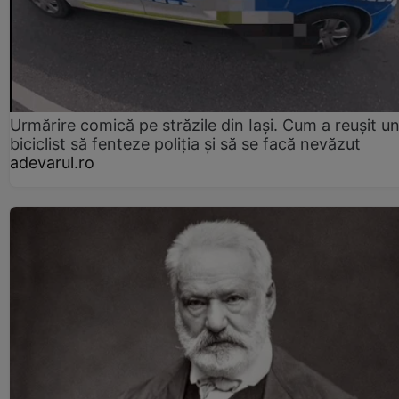
Urmărire comică pe străzile din Iași. Cum a reușit u
biciclist să fenteze poliția și să se facă nevăzut
adevarul.ro