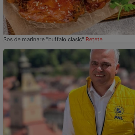
Sos de marinare "buffalo clasic"
Rețete