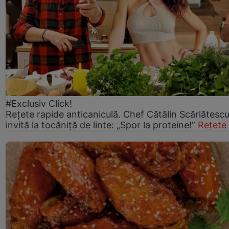
#Exclusiv Click!
Rețete rapide anticaniculă. Chef Cătălin Scărlătesc
invită la tocăniță de linte: „Spor la proteine!”
Rețete