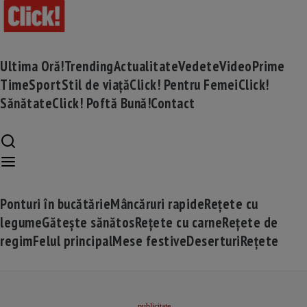
Ultima Oră!
Trending
Actualitate
Vedete
Video
Prime
Time
Sport
Stil de viață
Click! Pentru Femei
Click!
Sănătate
Click! Poftă Bună!
Contact
Ponturi în bucătărie
Mâncăruri rapide
Rețete cu
legume
Gătește sănătos
Rețete cu carne
Rețete de
regim
Felul principal
Mese festive
Deserturi
Rețete