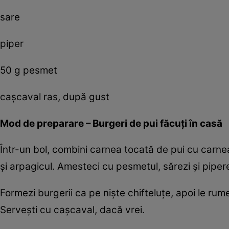
sare
piper
50 g pesmet
caşcaval ras, după gust
Mod de preparare – Burgeri de pui făcuţi în casă
Într-un bol, combini carnea tocată de pui cu carnea
şi arpagicul. Amesteci cu pesmetul, sărezi şi pipere
Formezi burgerii ca pe nişte chifteluţe, apoi le rumen
Serveşti cu caşcaval, dacă vrei.