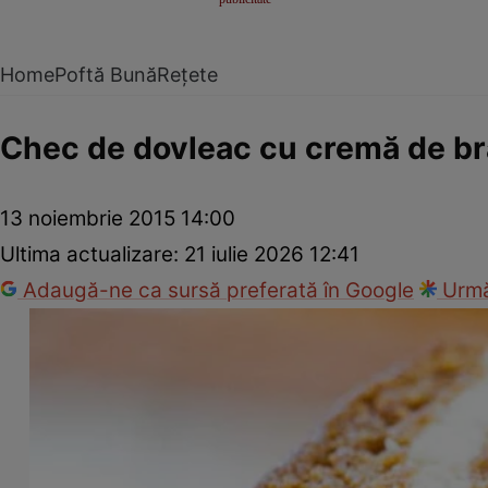
Home
Poftă Bună
Rețete
Chec de dovleac cu cremă de b
13 noiembrie 2015 14:00
Ultima actualizare:
21 iulie 2026 12:41
Adaugă-ne ca sursă preferată în Google
Urmă