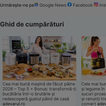
Urmărește-ne pe
Google News
Facebook
In
Ghid de cumpărături
Cea mai bună mașină de făcut pâine
Cele mai bu
2026 – Top 5 + Bonus: transformă-ți
și legume în
bucătăria într-o brutărie și
sucuri proas
redescoperă gustul pâinii de casă
și renunți tr
adevarul.ro
comerț
adev