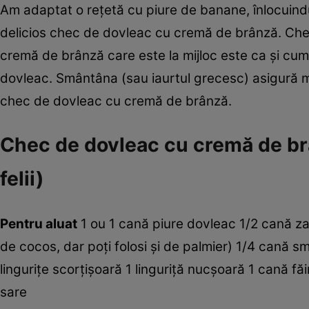
Am adaptat o reţetă cu piure de banane, înlocuindu
delicios chec de dovleac cu cremă de brânză. Checu
cremă de brânză care este la mijloc este ca şi cu
dovleac. Smântâna (sau iaurtul grecesc) asigură moli
chec de dovleac cu cremă de brânză.
Chec de dovleac cu cremă de brâ
felii)
Pentru aluat
1 ou 1 cană piure dovleac 1/2 cană za
de cocos, dar poţi folosi şi de palmier) 1/4 cană s
linguriţe scorţişoară 1 linguriţă nucşoară 1 cană fă
sare