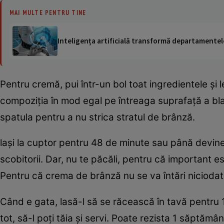
MAI MULTE PENTRU TINE
Inteligența artificială transformă departamentele
Pentru cremă, pui într-un bol toat ingredientele şi l
compoziţia în mod egal pe întreaga suprafaţă a blat
spatula pentru a nu strica stratul de brânză.
laşi la cuptor pentru 48 de minute sau până devine 
scobitorii. Dar, nu te păcăli, pentru că important 
Pentru că crema de brânză nu se va întări niciodat
Când e gata, lasă-l să se răcească în tavă pentru 1
tot, să-l poţi tăia şi servi. Poate rezista 1 săptămân