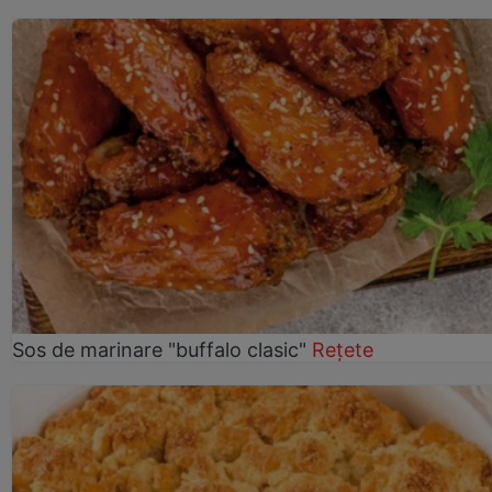
Sos de marinare "buffalo clasic"
Rețete