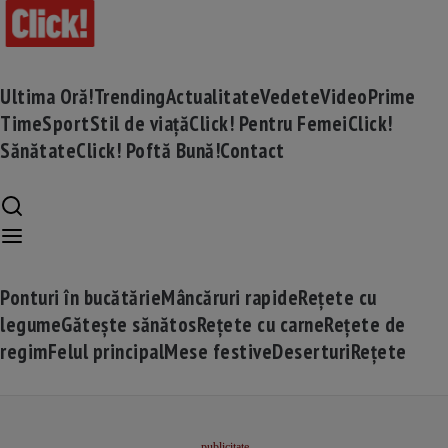
Ultima Oră!
Trending
Actualitate
Vedete
Video
Prime
Time
Sport
Stil de viață
Click! Pentru Femei
Click!
Sănătate
Click! Poftă Bună!
Contact
Ponturi în bucătărie
Mâncăruri rapide
Rețete cu
legume
Gătește sănătos
Rețete cu carne
Rețete de
regim
Felul principal
Mese festive
Deserturi
Rețete