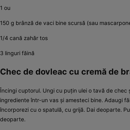
1 ou
150 g brânză de vaci bine scursă (sau mascarpon
1/4 cană zahăr tos
3 linguri făină
Chec de dovleac cu cremă de br
Încingi cuptorul. Ungi cu puţin ulei o tavă de chec 
ingrediente într-un vas şi amesteci bine. Adaugi făi
încorporezi cu o spatulă, cu grijă. Dai deoparte. Pui
deoparte.