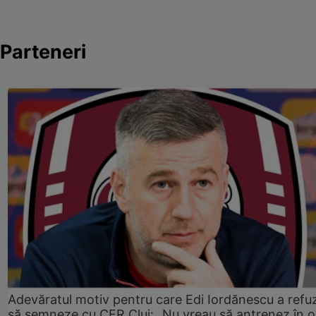
Parteneri
Adevăratul motiv pentru care Edi Iordănescu a refu
să semneze cu CFR Cluj: „Nu vreau să antrenez în o