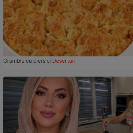
Crumble cu piersici
Deserturi