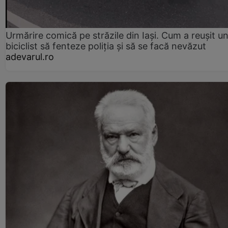
Urmărire comică pe străzile din Iași. Cum a reușit u
biciclist să fenteze poliția și să se facă nevăzut
adevarul.ro