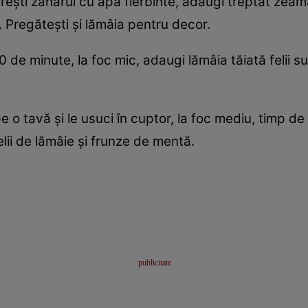
ăreşti zahărul cu apa fierbinte, adaugi treptat zeam
. Pregăteşti şi lămâia pentru decor.
 de minute, la foc mic, adaugi lămâia tăiată felii sub
 pe o tavă şi le usuci în cuptor, la foc mediu, timp d
elii de lămâie şi frunze de mentă.