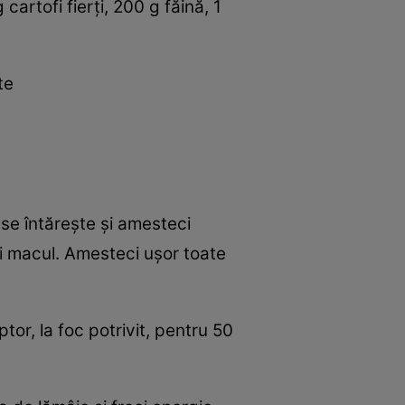
artofi fierţi, 200 g făină, 1
te
 se întăreşte şi amesteci
şi macul. Amesteci uşor toate
tor, la foc potrivit, pentru 50