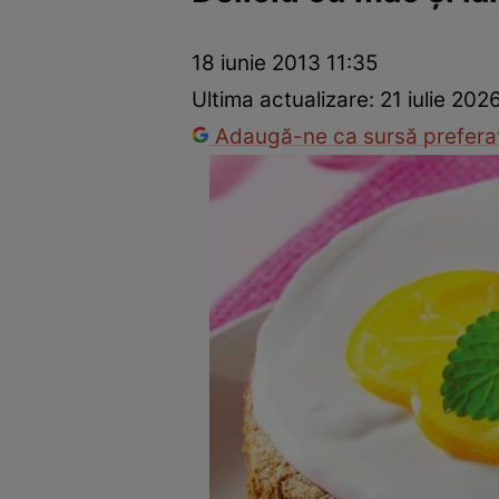
Ponturi în bucătărie
Mâncăruri rapide
Rețete cu legume
18 iunie 2013 11:35
Ultima actualizare:
21 iulie 202
Adaugă-ne ca sursă preferat