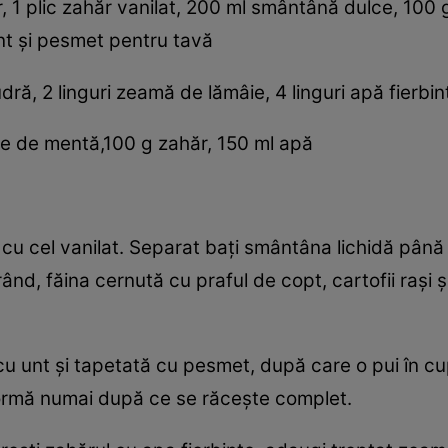
 1 plic zahăr vanilat, 200 ml smântână dulce, 100 g c
nt şi pesmet pentru tavă
ră, 2 linguri zeamă de lămâie, 4 linguri apă fierbin
ze de mentă,100 g zahăr, 150 ml apă
 cu cel vanilat. Separat baţi smântâna lichidă până
ând, făina cernută cu praful de copt, cartofii raşi 
cu unt şi tapetată cu pesmet, după care o pui în cup
 formă numai după ce se răceşte complet.