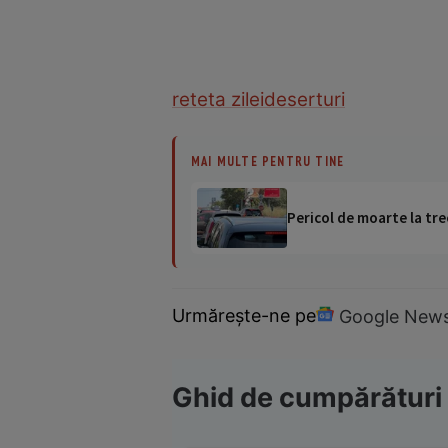
reteta zilei
deserturi
MAI MULTE PENTRU TINE
Pericol de moarte la tre
Urmărește-ne pe
Google New
Ghid de cumpărături