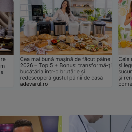
are
Cea mai bună mașină de făcut pâine
Cele 
2026 – Top 5 + Bonus: transformă-ți
și le
um
bucătăria într-o brutărie și
sucur
ta
redescoperă gustul pâinii de casă
și ren
adevarul.ro
come