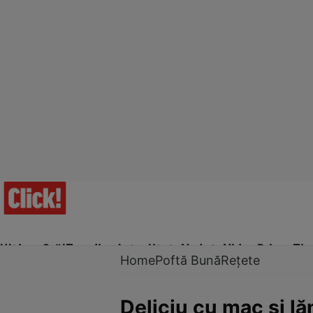
Ultima Oră!
Trending
Actualitate
Vedete
Video
Prime Ti
Home
Poftă Bună
Rețete
Deliciu cu mac şi l