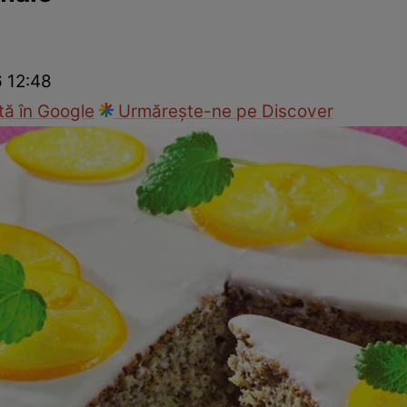
Gătește sănătos
Rețete cu carne
Rețete de regim
Felul p
6 12:48
ă în Google
Urmărește-ne pe Discover