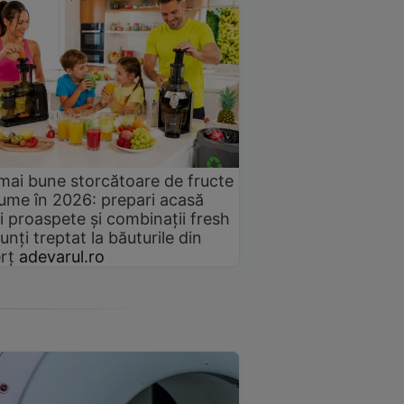
mai bune storcătoare de fructe
gume în 2026: prepari acasă
i proaspete și combinații fresh
unți treptat la băuturile din
rț
adevarul.ro