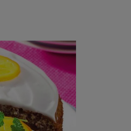
rincipal
Mese festive
Deserturi
Rețete