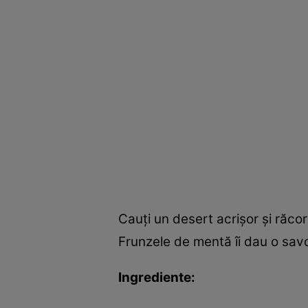
Cauţi un desert acrişor şi răcor
Frunzele de mentă îi dau o sav
Ingrediente: