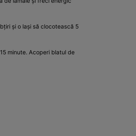
a de lămâie şi freci energic
ţiri şi o laşi să clocotească 5
e 15 minute. Acoperi blatul de