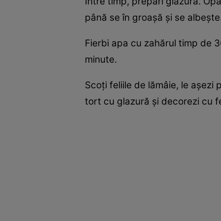
Între timp, prepari glazura. Op
până se în groaşă şi se albeşte
Fierbi apa cu zahărul timp de 30
minute.
Scoţi feliile de lămâie, le aşezi
tort cu glazură şi decorezi cu f