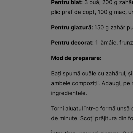
Pentru blat:
3 ouă, 200 g zahăr,
plic praf de copt, 100 g mac, u
Pentru glazură:
150 g zahăr pud
Pentru decorat:
1 lămâie, frun
Mod de preparare:
Baţi spumă ouăle cu zahărul, şi
ambele compoziţii. Adaugi, pe r
ingredientele.
Torni aluatul într-o formă unsă 
de minute. Scoţi prăjitura din