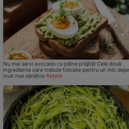
Nu mai servi avocado cu pâine prăjită! Cele două
ingrediente care trebuie folosite pentru un mic deju
mult mai sănătos
Rețete