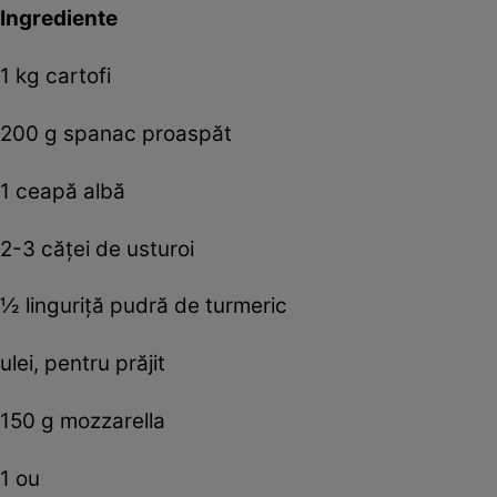
Ingrediente
1 kg cartofi
200 g spanac proaspăt
1 ceapă albă
2-3 căţei de usturoi
½ linguriţă pudră de turmeric
ulei, pentru prăjit
150 g mozzarella
1 ou