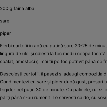
200 g făină albă
sare
piper
Fierbi cartofii în apă cu puţină sare 20-25 de minut
lingură de ulei şi căleşti la foc mediu ceapa tocată
spălat, amesteci şi mai ţii pe foc potrivit până ce f
Descojeşti cartofii, îi pasezi şi adaugi compoziţia d
Condimentezi cu sare şi piper după gust, presari t
frigider cel puţin 30 de minute. Cu palmele, rulezi c
părţi până s-au rumenit. Le serveşti calde, cu sosu