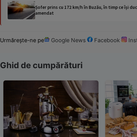
Șofer prins cu 172 km/h în Buzău, în timp ce își duc
amendat
Urmărește-ne pe
Google News
Facebook
In
Ghid de cumpărături