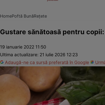
Home
Poftă Bună
Rețete
Gustare sănătoasă pentru copii:
19 ianuarie 2022 11:50
Ultima actualizare:
21 iulie 2026 12:23
Adaugă-ne ca sursă preferată în Google
Urmă