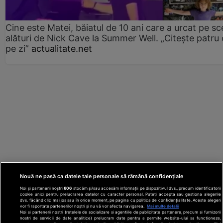
Cine este Matei, băiatul de 10 ani care a urcat pe s
alături de Nick Cave la Summer Well. „Citește patru 
pe zi”
actualitate.net
Nouă ne pasă ca datele tale personale să rămână confidențiale
Noi și partenerii noștri
606
stocăm și/sau accesăm informații pe dispozitivul dvs., precum identificatorii
cookie unici pentru prelucrarea datelor cu caracter personal. Puteți accepta sau gestiona alegerile
dvs. făcând clic mai jos sau în orice moment, pe pagina cu politica de confidențialitate. Aceste alegeri
vor fi raportate partenerilor noștri și nu vă vor afecta navigarea.
Mai multe detalii
Noi si partenerii nostri (retelele de socializare si agentiile de publicitate partenere, precum si furnizorii
nostri de servicii de date analitice) prelucram date pentru a permite website-ului sa functioneze,