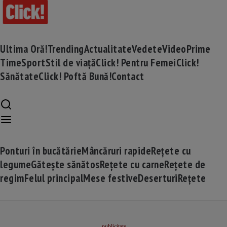
Ultima Oră!
Trending
Actualitate
Vedete
Video
Prime
Time
Sport
Stil de viață
Click! Pentru Femei
Click!
Sănătate
Click! Poftă Bună!
Contact
Ponturi în bucătărie
Mâncăruri rapide
Rețete cu
legume
Gătește sănătos
Rețete cu carne
Rețete de
regim
Felul principal
Mese festive
Deserturi
Rețete